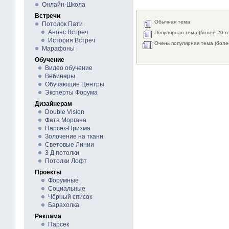
Онлайн-Школа
Встречи
Обычная тема
Потолок Пати
Анонс Встреч
Популярная тема (более 20 о
История Встреч
Очень популярная тема (боле
Марафоны
Обучение
Видео обучение
Вебинары
Обучающие Центры
Эксперты Форума
Дизайнерам
Double Vision
Фата Моргана
Парсек-Призма
Золочение на ткани
Световые Линии
3 Д потолки
Потолки Лофт
Проекты
Форумные
Социальные
Чёрный список
Барахолка
Реклама
Парсек