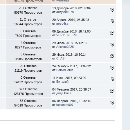
от
Kedeibas
285224 Просмотров
201 Ответов
13 Декабрь 2019, 02:02:04
от
андрей1978
80570 Просмотров
11 Ответов
20 Апрель 2019, 08:35:08
от
вово4ка
16644 Просмотров
0 Ответов
09 Декабрь 2018, 18:42:00
от
VERYLINE.RU
7890 Просмотров
4 Ответов
29 Июль 2018, 15:43:18
от
Алексей228
8297 Просмотров
5 Ответов
29 Июль 2018, 10:50:14
от
ChAS
11985 Просмотров
29 Ответов
24 Октябрь 2017, 01:09:32
от
PotolkiLotus
21119 Просмотров
0 Ответов
11 Июнь 2017, 09:23:09
от
Виталий
14132 Просмотров
377 Ответов
04 Февраль 2017, 20:38:07
от
дядя Вася
123176 Просмотров
88 Ответов
06 Февраль 2016, 15:32:16
от
beltendo007
54319 Просмотров