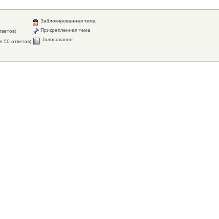
Заблокированная тема
Прикрепленная тема
тветов)
Голосование
е 50 ответов)