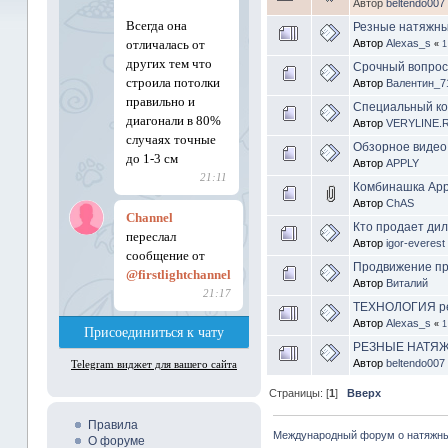
Автор
beltendo007
Резные натяжные
Автор
Alexas_s
«
1
Срочный вопрос
Автор
Валентин_7
Специальный ко
Автор
VERYLINE.
Обзорное видео
Автор
АРРLY
Комбинашка App
Автор
ChAS
Кто продает дил
Автор
igor-everest
Продвижение пр
Автор
Виталий
ТЕХНОЛОГИЯ ре
Автор
Alexas_s
«
1
РЕЗНЫЕ НАТЯЖН
Автор
beltendo007
Страницы: [
1
]
Вверх
Правила
Международный форум о натяжны
О форуме