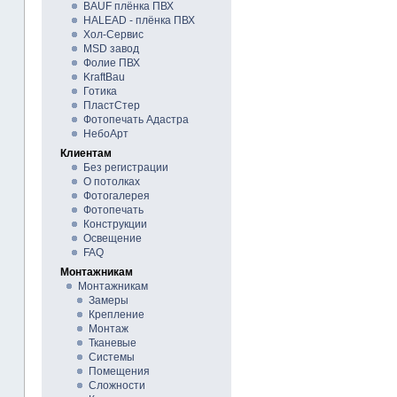
BAUF плёнка ПВХ
HALEAD - плёнка ПВХ
Хол-Сервис
MSD завод
Фолие ПВХ
KraftBau
Готика
ПластСтер
Фотопечать Адастра
НебоАрт
Клиентам
Без регистрации
О потолках
Фотогалерея
Фотопечать
Конструкции
Освещение
FAQ
Монтажникам
Монтажникам
Замеры
Крепление
Монтаж
Тканевые
Системы
Помещения
Сложности