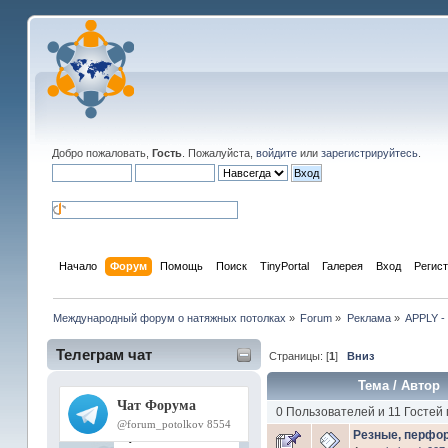
Добро пожаловать,
Гость
. Пожалуйста,
войдите
или
зарегистрируйтесь
.
Начало
Форум
Помощь
Поиск
TinyPortal
Галерея
Вход
Регис
Международный форум о натяжных потолках
»
Forum
»
Реклама
»
APPLY -
Телеграм чат
Страницы: [
1
]
Вниз
Тема
/
Автор
0 Пользователей и 11 Гостей
Резные, перфо