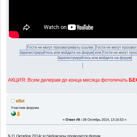
Гости не могут просматривать ссылки.
Гости не могут просмат
Зарегистрируйтесь
или
войдите на форум
или
Гости не могут про
Зарегистрируйтесь
или
войдите на форум
АКЦИЯ: Всем дилерам до конца месяца фотопечать
БЕ
ellvi
Участник форума
«
Ответ #9 :
08 Октябрь 2014, 13:16:53 »
9-11 Октября 2014г. в г.Чебоксары проводится форум