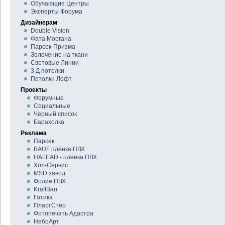
Обучающие Центры
Эксперты Форума
Дизайнерам
Double Vision
Фата Моргана
Парсек-Призма
Золочение на ткани
Световые Линии
3 Д потолки
Потолки Лофт
Проекты
Форумные
Социальные
Чёрный список
Барахолка
Реклама
Парсек
BAUF плёнка ПВХ
HALEAD - плёнка ПВХ
Хол-Сервис
MSD завод
Фолие ПВХ
KraftBau
Готика
ПластСтер
Фотопечать Адастра
НебоАрт