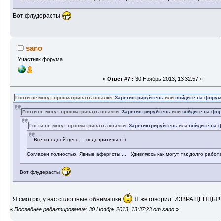
Вот флудерасты
sano
Участник форума
«
Ответ #7 :
30 Ноябрь 2013, 13:32:57 »
Гости не могут просматривать ссылки.
Зарегистрируйтесь
или
войдите на фору
Гости не могут просматривать ссылки.
Зарегистрируйтесь
или
войдите на фо
Гости не могут просматривать ссылки.
Зарегистрируйтесь
или
войдите на 
Всё по одной цене ... подозрительно )
Согласен полностью. Явные аферисты.... Удивляюсь как могут так долго работ
Вот флудерасты
Я смотрю, у вас сплошные обнимашки
Я же говорил: ИЗВРАЩЕНЦЫ!!!
«
Последнее редактирование: 30 Ноябрь 2013, 13:37:23 от sano
»