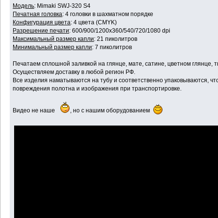
Модель
: Mimaki SWJ-320 S4
Печатная головка
: 4 головки в шахматном порядке
Конфигурация цвета
: 4 цвета (CMYK)
Разрешение печати
: 600/900/1200x360/540/720/1080 dpi
Максимальный размер капли
: 21 пиколитров
Минимальный размер капли
: 7 пиколитров
Печатаем сплошной заливкой на глянце, мате, сатине, цветном глянце, тк
Осуществляем доставку в любой регион РФ.
Все изделия наматываются на тубу и соответственно упаковываются, ч
повреждения полотна и изображения при транспортировке.
Видео не наше
, но с нашим оборудованием