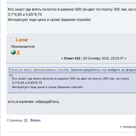
Кто знает где взять полотно в ширине 500 см цвет по понгсу 305 лак. на 
3,7*4,65 и 5,65*9,75
Интересует еще цена и сроки.Заранее спасибо
Lunar
Производители
«
Ответ #12 :
20 Октябрь 2015, 23:23:37 »
Гости не могут просматривать ссылки.
Зарегистрируйтесь
или
войдите на фору
Кто знает где взять полотно в ширине 500 см цвет по понгсу 305 лак. на отрез
3,7*4,65 и 5,65*9,75
Интересует еще цена и сроки.Заранее спасибо
есть в наличии. обращайтесь.
Страницы: [
1
]
Вверх
« предыд