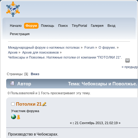
Начало
Форум
Помощь
Поиск
TinyPortal
Галерея
Вход
Регистрация
Международный форум о натяжных потолках
»
Forum
»
О форуме.
»
Архив
»
Архив для поисковиков
»
Чебоксары и Поволжье. Натяжные потолки от компании "ПОТОЛКИ 21".
« предыд
Страницы: [
1
]
Вниз
Автор
Тема: Чебоксары и Поволжье.
потолки от компании "ПОТОЛКИ 21". (Прочитано 7646 р
0 Пользователей и 1 Гость просматривают эту тему.
Потолки 21
Участник форума
«
:
21 Сентябрь 2013, 21:02:19 »
Производство в Чебоксарах.