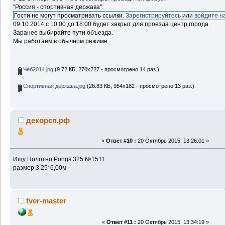
"Россия - спортивная держава".
Гости не могут просматривать ссылки.
Зарегистрируйтесь
или
войдите н
09.10.2014 с 10:00 до 18:00 будет закрыт для проезда центр города.
Заранее выбирайте пути объезда.
Мы работаем в обычном режиме.
Чеб2014.jpg
(9.72 КБ, 270x227 - просмотрено 14 раз.)
Спортивная держава.jpg
(26.83 КБ, 954x182 - просмотрено 13 раз.)
декорсп.рф
«
Ответ #10 :
20 Октябрь 2015, 13:26:01 »
Ищу Полотно Pongs 325 №1511
размер 3,25*6,00м
tver-master
«
Ответ #11 :
20 Октябрь 2015, 13:34:19 »