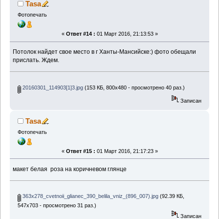
Tasa
Фотопечать
«
Ответ #14 :
01 Март 2016, 21:13:53 »
Потолок найдет свое место в г Ханты-Мансийске:) фото обещали
прислать. Ждем.
20160301_114903[1]3.jpg
(153 КБ, 800x480 - просмотрено 40 раз.)
Записан
Tasa
Фотопечать
«
Ответ #15 :
01 Март 2016, 21:17:23 »
макет белая роза на коричневом глянце
363x278_cvetnoii_glianec_390_belila_vniz_(896_007).jpg
(92.39 КБ,
547x703 - просмотрено 31 раз.)
Записан