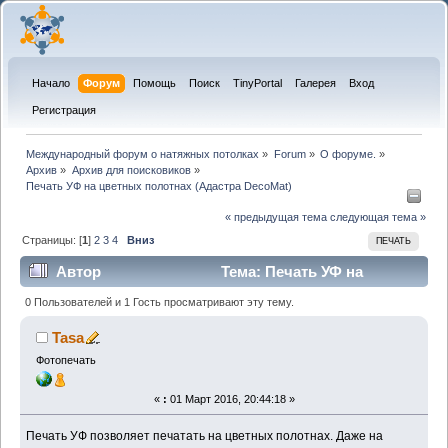
Начало
Форум
Помощь
Поиск
TinyPortal
Галерея
Вход
Регистрация
Международный форум о натяжных потолках
»
Forum
»
О форуме.
»
Архив
»
Архив для поисковиков
»
Печать УФ на цветных полотнах (Адастра DecoMat) 
« предыдущая тема
следующая тема »
Страницы: [
1
]
2
3
4
Вниз
ПЕЧАТЬ
Автор
Тема: Печать УФ на
цветных полотнах (Адастра DecoMat) (Прочитано
0 Пользователей и 1 Гость просматривают эту тему.
20778 раз)
Tasa
Фотопечать
«
:
01 Март 2016, 20:44:18 »
Печать УФ позволяет печатать на цветных полотнах. Даже на