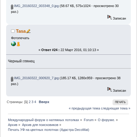
IMG_20160322_003348_0.jpg
(58.67 КБ, 575x1024 - просмотрено 30
раз.)
Записан
Tasa
Фотопечать
«
Ответ #24 :
22 Март 2016, 01:10:13 »
Черный глянец
IMG_20160322_000920_7.jpg
(185.17 КБ, 1280x959 - просмотрено 38
раз.)
Записан
Страницы: [
1
]
2
3
4
Вверх
ПЕЧАТЬ
« предыдущая тема
следующая тема »
Международный форум о натяжных потолках
»
Forum
»
О форуме.
»
Архив
»
Архив для поисковиков
»
Печать УФ на цветных полотнах (Адастра DecoMat) 