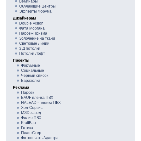
Вебинары
Обучающие Центры
Эксперты Форума
Дизайнерам
Double Vision
Фата Моргана
Парсек-Призма
Золочение на ткани
Световые Линии
3 Д потолки
Потолки Лофт
Проекты
Форумные
Социальные
Чёрный список
Барахолка
Реклама
Парсек
BAUF плёнка ПВХ
HALEAD - плёнка ПВХ
Хол-Сервис
MSD завод
Фолие ПВХ
KraftBau
Готика
ПластСтер
Фотопечать Адастра