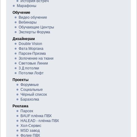
История Встреч
Марафоны
Обучение
Видео обучение
Вебинары
Обучающие Центры
Эксперты Форума
Дизайнерам
Double Vision
Фата Моргана
Парсек-Призма
Золочение на ткани
Световые Линии
3 Д потолки
Потолки Лофт
Проекты
Форумные
Социальные
Чёрный список
Барахолка
Реклама
Парсек
BAUF плёнка ПВХ
HALEAD - плёнка ПВХ
Хол-Сервис
MSD завод
Фолие ПВХ