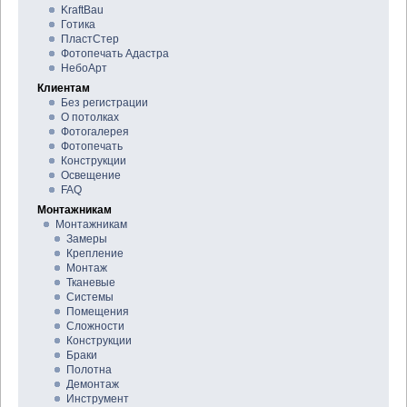
KraftBau
Готика
ПластСтер
Фотопечать Адастра
НебоАрт
Клиентам
Без регистрации
О потолках
Фотогалерея
Фотопечать
Конструкции
Освещение
FAQ
Монтажникам
Монтажникам
Замеры
Крепление
Монтаж
Тканевые
Системы
Помещения
Сложности
Конструкции
Браки
Полотна
Демонтаж
Инструмент