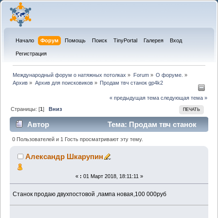
Начало
Форум
Помощь
Поиск
TinyPortal
Галерея
Вход
Регистрация
Международный форум о натяжных потолках
»
Forum
»
О форуме.
»
Архив
»
Архив для поисковиков
»
Продам твч станок gp4k2
« предыдущая тема
следующая тема »
Страницы: [
1
]
Вниз
ПЕЧАТЬ
Автор
Тема: Продам твч станок
gp4k2 (Прочитано 10339 раз)
0 Пользователей и 1 Гость просматривают эту тему.
Александр Шкарупин
«
:
01 Март 2018, 18:11:11 »
Станок продаю двухпостовой ,лампа новая,100 000руб