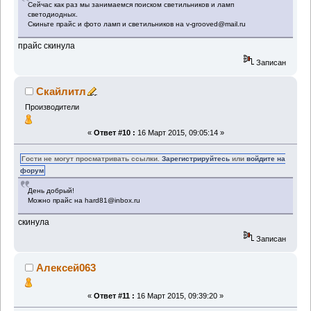
Сейчас как раз мы занимаемся поиском светильников и ламп
светодиодных.
Скиньте прайс и фото ламп и светильников на v-grooved@mail.ru
прайс скинула
Записан
Скайлитл
Производители
«
Ответ #10 :
16 Март 2015, 09:05:14 »
Гости не могут просматривать ссылки.
Зарегистрируйтесь
или
войдите на
форум
День добрый!
Можно прайс на hard81@inbox.ru
скинула
Записан
Алексей063
«
Ответ #11 :
16 Март 2015, 09:39:20 »