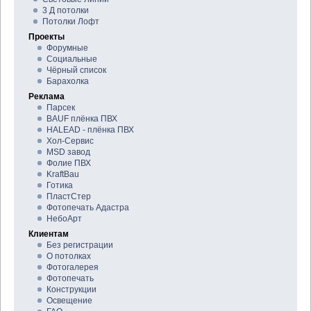
3 Д потолки
Потолки Лофт
Проекты
Форумные
Социальные
Чёрный список
Барахолка
Реклама
Парсек
BAUF плёнка ПВХ
HALEAD - плёнка ПВХ
Хол-Сервис
MSD завод
Фолие ПВХ
KraftBau
Готика
ПластСтер
Фотопечать Адастра
НебоАрт
Клиентам
Без регистрации
О потолках
Фотогалерея
Фотопечать
Конструкции
Освещение