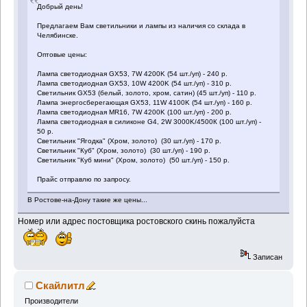
Добрый день!
Предлагаем Вам светильники и лампы из наличия со склада в
Челябинске.
Оптовые цены:
Лампа светодиодная GX53, 7W 4200K (54 шт./уп) - 240 р.
Лампа светодиодная GX53, 10W 4200K (54 шт./уп) - 310 р.
Светильник GX53 (белый, золото, хром, сатин) (45 шт./уп) - 110 р.
Лампа энергосберегающая GX53, 11W 4100K (54 шт./уп) - 160 р.
Лампа светодиодная MR16, 7W 4200K (100 шт./уп) - 200 р.
Лампа светодиодная в силиконе G4, 2W 3000K/4500К (100 шт./уп) -
50 р.
Светильник "Ягодка" (Хром, золото) (30 шт./уп) - 170 р.
Светильник "Куб" (Хром, золото) (30 шт./уп) - 190 р.
Светильник "Куб мини" (Хром, золото) (50 шт./уп) - 150 р.
Прайс отправлю по запросу.
В Ростове-на-Дону такие же цены...
Номер или адрес постовщика ростовского скинь пожалуйста
Записан
Скайлитл
Производители