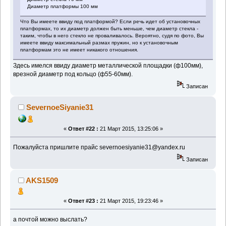
Диаметр платформы 100 мм
Что Вы имеете ввиду под платформой? Если речь идет об установочных
платформах, то их диаметр должен быть меньше, чем диаметр стекла -
таким, чтобы в него стекло не проваливалось. Вероятно, судя по фото, Вы
имеете ввиду максимальный размах пружин, но к установочным
платформам это не имеет никакого отношения.
Здесь имелся ввиду диаметр металлической площадки (ф100мм),
врезной диаметр под кольцо (ф55-60мм).
Записан
SevernoeSiyanie31
«
Ответ #22 :
21 Март 2015, 13:25:06 »
Пожалуйста пришлите прайс severnoesiyanie31@yandex.ru
Записан
AKS1509
«
Ответ #23 :
21 Март 2015, 19:23:46 »
а почтой можно выслать?