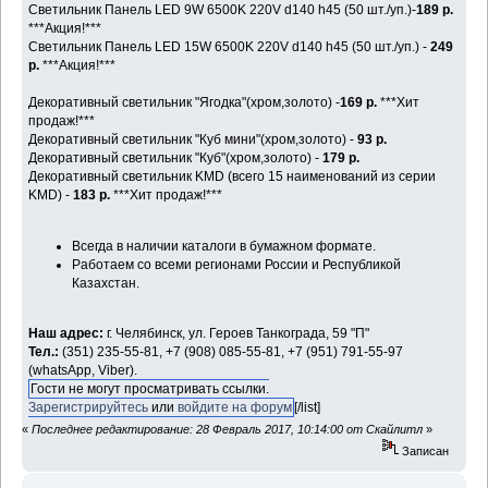
Светильник Панель LED 9W 6500K 220V d140 h45 (50 шт./уп.)-
189 р.
***Акция!***
Светильник Панель LED 15W 6500K 220V d140 h45 (50 шт./уп.) -
249
р.
***Акция!***
Декоративный светильник "Ягодка"(хром,золото) -
169 р.
***Хит
продаж!***
Декоративный светильник "Куб мини"(хром,золото) -
93 р.
Декоративный светильник "Куб"(хром,золото) -
179 р.
Декоративный светильник KMD (всего 15 наименований из серии
KMD) -
183 р.
***Хит продаж!***
Всегда в наличии каталоги в бумажном формате.
Работаем со всеми регионами России и Республикой
Казахстан.
Наш адрес:
г. Челябинск, ул. Героев Танкограда, 59 "П"
Тел.:
(351) 235-55-81, +7 (908) 085-55-81, +7 (951) 791-55-97
(whatsApp, Viber).
Гости не могут просматривать ссылки.
Зарегистрируйтесь
или
войдите на форум
[/list]
«
Последнее редактирование: 28 Февраль 2017, 10:14:00 от Скайлитл
»
Записан