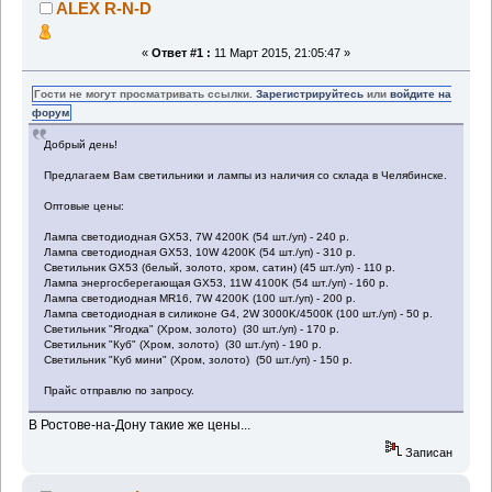
ALEX R-N-D
«
Ответ #1 :
11 Март 2015, 21:05:47 »
Гости не могут просматривать ссылки.
Зарегистрируйтесь
или
войдите на
форум
Добрый день!
Предлагаем Вам светильники и лампы из наличия со склада в Челябинске.
Оптовые цены:
Лампа светодиодная GX53, 7W 4200K (54 шт./уп) - 240 р.
Лампа светодиодная GX53, 10W 4200K (54 шт./уп) - 310 р.
Светильник GX53 (белый, золото, хром, сатин) (45 шт./уп) - 110 р.
Лампа энергосберегающая GX53, 11W 4100K (54 шт./уп) - 160 р.
Лампа светодиодная MR16, 7W 4200K (100 шт./уп) - 200 р.
Лампа светодиодная в силиконе G4, 2W 3000K/4500К (100 шт./уп) - 50 р.
Светильник "Ягодка" (Хром, золото) (30 шт./уп) - 170 р.
Светильник "Куб" (Хром, золото) (30 шт./уп) - 190 р.
Светильник "Куб мини" (Хром, золото) (50 шт./уп) - 150 р.
Прайс отправлю по запросу.
В Ростове-на-Дону такие же цены...
Записан