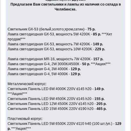
Предлагаем Вам светильники и лампы из наличия со склада в
Челябинске.
Светильник GX-53 (белый,золото,хром,сатин) -
75 р.
Лампа светодиодная GX-53, мощность 5W 4200K -
85 р.
***Хит
продаж!***
Лампа светодиодная GX-53, мощность 7W 4200K -
149 р.
Лампа светодиодная GX-53, мощность 10W 4200K -
229 р.
Лампа светодиодная MR-16, мощность 7W 4200К -
157 р.
Лампа светодиодная G-4, 2W 3000K/4500К -
50 р.
***Акция!***
Лампа светодиодная G-4, 3W 4000К -
129 р.
Лампа светодиодная G-4, 5W 4000К -
129 р.
Металлический корпус:
Светильник Панель LED 6W 4000K 220V d145 h20 -
149 р.
***Акция!***
Светильник Панель LED 9W 4500K 220V d145 h20 -
155 р.
Светильник Панель LED 12W 4500K 220V d145 h20 -
205 р.
Светильник Панель LED 15W 4500K 220V d190 h20 -
465 р.
Пластиковый корпус:
Светильник Панель LED 5W 6500K 220V d110 h40 (100 шт./уп.) -
129
р.
***Акция!***