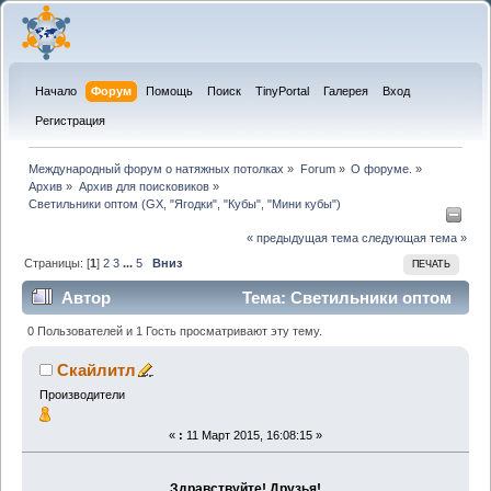
Начало
Форум
Помощь
Поиск
TinyPortal
Галерея
Вход
Регистрация
Международный форум о натяжных потолках
»
Forum
»
О форуме.
»
Архив
»
Архив для поисковиков
»
Светильники оптом (GX, "Ягодки", "Кубы", "Мини кубы")
« предыдущая тема
следующая тема »
Страницы: [
1
]
2
3
...
5
Вниз
ПЕЧАТЬ
Автор
Тема: Светильники оптом
(GX, "Ягодки", "Кубы", "Мини кубы") (Прочитано
0 Пользователей и 1 Гость просматривают эту тему.
43973 раз)
Скайлитл
Производители
«
:
11 Март 2015, 16:08:15 »
Здравствуйте! Друзья!