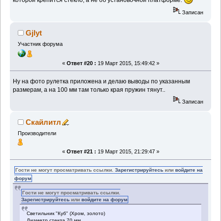
которой крепится стекло, а не об установочной платформе.
Записан
Gjlyt
Участник форума
«
Ответ #20 :
19 Март 2015, 15:49:42 »
Ну на фото рулетка приложена и делаю выводы по указанным
размерам, а на 100 мм там только края пружин тянут..
Записан
Скайлитл
Производители
«
Ответ #21 :
19 Март 2015, 21:29:47 »
Гости не могут просматривать ссылки.
Зарегистрируйтесь
или
войдите на
форум
Гости не могут просматривать ссылки.
Зарегистрируйтесь
или
войдите на форум
Светильник "Куб" (Хром, золото)
Диаметр стекла 70 мм