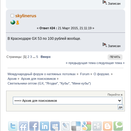
Записан
skylinerus
«
Ответ #24 :
21 Март 2015, 21:11:19 »
В Краснодаре GX 53 по 100 рублей вообще.
Записан
Страницы: [
1
]
2
3
...
5
Вверх
ПЕЧАТЬ
« предыдущая тема
следующая тема »
Международный форум о натяжных потолках
»
Forum
»
О форуме.
»
Архив
»
Архив для поисковиков
»
Светильники оптом (GX, "Ягодки", "Кубы", "Мини кубы")
Перейти в: