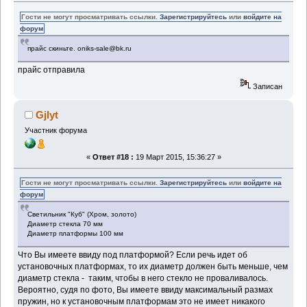
Гости не могут просматривать ссылки.
Зарегистрируйтесь
или
войдите на
форум
прайс скиньте. oniks-sale@bk.ru
прайс отправила
Записан
Gjlyt
Участник форума
«
Ответ #18 :
19 Март 2015, 15:36:27 »
Гости не могут просматривать ссылки.
Зарегистрируйтесь
или
войдите на
форум
Светильник "Куб" (Хром, золото)
Диаметр стекла 70 мм
Диаметр платформы 100 мм
Что Вы имеете ввиду под платформой? Если речь идет об
установочных платформах, то их диаметр должен быть меньше, чем
диаметр стекла - таким, чтобы в него стекло не проваливалось.
Вероятно, судя по фото, Вы имеете ввиду максимальный размах
пружин, но к установочным платформам это не имеет никакого