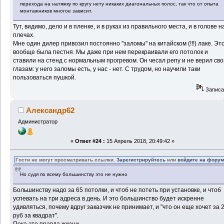
перехода на натяжку по кругу нету никаких диагональных полос, так что от опыта
монтажников многое зависит.
Тут, видимо, дело и в пленке, и в руках из правильного места, и в голове н
плечах.
Мне один дилер привозил постоянно "заломы" на китайском (!!!) лаке. Эт
вообще была пестня. Мы даже при нем перекраивали его потолок и
ставили на стенд с нормальным прогревом. Он чесал репу и не верил св
глазам: у него заломы есть, у нас - нет. С трудом, но научили таки
пользоваться пушкой.
Записа
Александр62
Администратор
«
Ответ #24 :
15 Апрель 2018, 20:49:42 »
Гости не могут просматривать ссылки.
Зарегистрируйтесь
или
войдите на фору
Но судя по всему большинству это не нужно
Большинству надо за 65 потолки, и чтоб не потеть при установке, и чтоб
успевать на три адреса в день. И это большинство будет искренне
удивляться, почему вдруг заказчик не принимает, и "что он еще хочет за 
руб за квадрат".