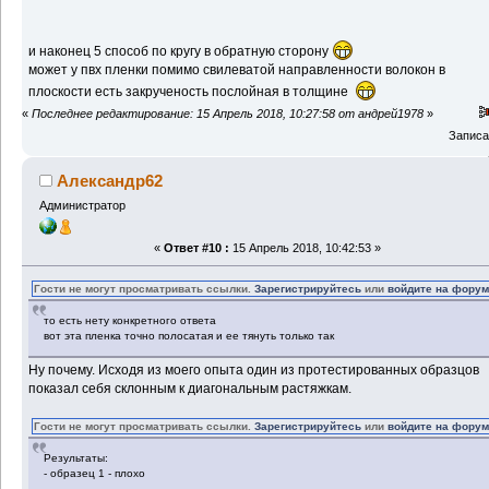
и наконец 5 способ по кругу в обратную сторону
может у пвх пленки помимо свилеватой направленности волокон в
плоскости есть закрученость послойная в толщине
«
Последнее редактирование: 15 Апрель 2018, 10:27:58 от андрей1978
»
Записа
Александр62
Администратор
«
Ответ #10 :
15 Апрель 2018, 10:42:53 »
Гости не могут просматривать ссылки.
Зарегистрируйтесь
или
войдите на фору
то есть нету конкретного ответа
вот эта пленка точно полосатая и ее тянуть только так
Ну почему. Исходя из моего опыта один из протестированных образцов
показал себя склонным к диагональным растяжкам.
Гости не могут просматривать ссылки.
Зарегистрируйтесь
или
войдите на фору
Результаты:
- образец 1 - плохо