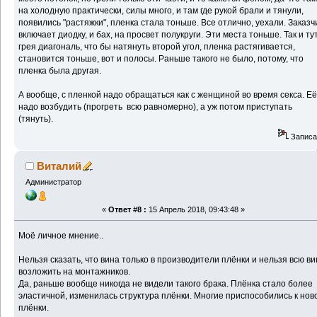
на холодную практически, силы много, и там где рукой брали и тянули,
появились "растяжки", пленка стала тоньше. Все отлично, уехали. Заказч
включает диодку, и бах, на просвет полукруги. Эти места тоньше. Так и тут
грея диагональ, что бы натянуть второй угол, пленка растягивается,
становится тоньше, вот и полосы. Раньше такого не было, потому, что
пленка была другая.
А вообще, с пленкой надо обращаться как с женщиной во время секса. Е
надо возбудить (прогреть всю равномерно), а уж потом приступать
(тянуть).
Записа
Виталий
Администратор
«
Ответ #8 :
15 Апрель 2018, 09:43:48 »
Моё личное мнение..
Нельзя сказать, что вина только в производители плёнки и нельзя всю ви
возложить на монтажников.
Да, раньше вообще никогда не видели такого брака. Плёнка стало более
эластичной, изменилась структура плёнки. Многие приспособились к нов
плёнки.