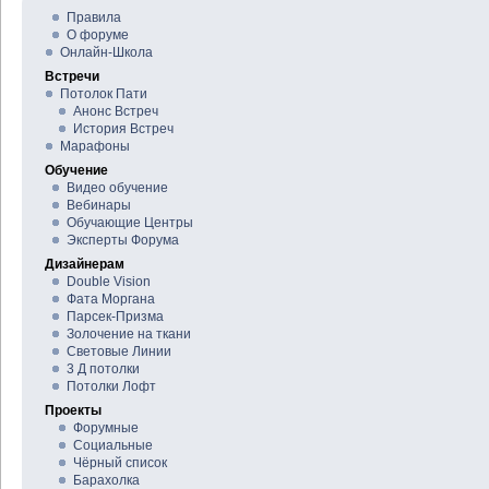
Правила
О форуме
Онлайн-Школа
Встречи
Потолок Пати
Анонс Встреч
История Встреч
Марафоны
Обучение
Видео обучение
Вебинары
Обучающие Центры
Эксперты Форума
Дизайнерам
Double Vision
Фата Моргана
Парсек-Призма
Золочение на ткани
Световые Линии
3 Д потолки
Потолки Лофт
Проекты
Форумные
Социальные
Чёрный список
Барахолка