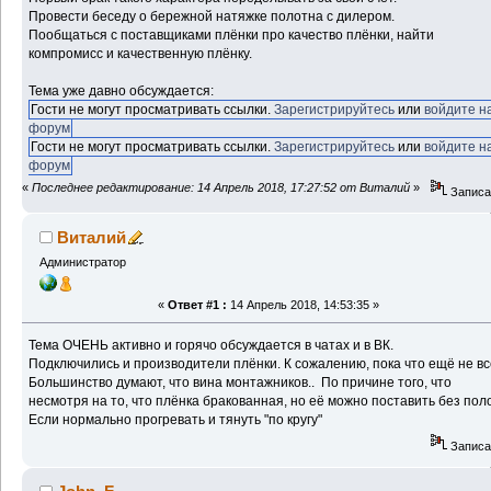
Провести беседу о бережной натяжке полотна с дилером.
Пообщаться с поставщиками плёнки про качество плёнки, найти
компромисс и качественную плёнку.
Тема уже давно обсуждается:
Гости не могут просматривать ссылки.
Зарегистрируйтесь
или
войдите н
форум
Гости не могут просматривать ссылки.
Зарегистрируйтесь
или
войдите н
форум
«
Последнее редактирование: 14 Апрель 2018, 17:27:52 от Виталий
»
Записа
Виталий
Администратор
«
Ответ #1 :
14 Апрель 2018, 14:53:35 »
Тема ОЧЕНЬ активно и горячо обсуждается в чатах и в ВК.
Подключились и производители плёнки. К сожалению, пока что ещё не вс
Большинство думают, что вина монтажников.. По причине того, что
несмотря на то, что плёнка бракованная, но её можно поставить без пол
Если нормально прогревать и тянуть "по кругу"
Записа