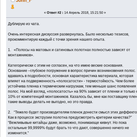
John_F
«
Ответ #2 :
14 Апрель 2018, 15:21:50 »
Дублирую из чата.
Очень интересная дискуссия развернулась. Было несколько тезисов,
прокомментирую каждый с точки зрения нашего опыта.
1. «Полосы на матовых и сатиновых полотнах полностью зависят от
монтажников».
Категорически с этим не согласен, на что имею веские основания.
Основание –глубокое погружение в вопрос причин возникновения полос.
вдаваясь в подробности, основная характеристика материала, которая
влияет на подверженность «полосатости» - термостойкость. Чем более
устойчива пленка к термическим нагрузкам, тем меньше шанс появления
полос. На мой взгляд, «полосатость» на 90% зависит от пленки и только 
10% от компетенций монтажников. Казалось бы, мне как поставщику пле
такие выводы делать не выгодно, но это правда.
2. “Тяжело будет производителям пленок донести смысл этих деффекто
Как в процессе экструзии полотна предусмотреть критерии качества?”
“Вежливывые китайцы даже, возможно, понимающе кивнут. Но пока
остальные 99,9999% будут брать то что дают, совершенно ничего не
изменится.”