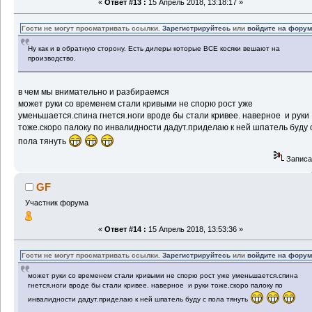
«
Ответ #13 :
15 Апрель 2018, 13:18:17 »
Гости не могут просматривать ссылки.
Зарегистрируйтесь
или
войдите на фору
Ну как и в обратную сторону. Есть дилеры которые ВСЕ косяки вешают на
производство.
в чем мы внимательно и разбираемся
может руки со временем стали кривыми не спорю рост уже
уменьшается.спина гнется.ноги вроде бы стали кривее. наверное и руки
тоже.скоро палоку по инвалидности дадут.приделаю к ней шпатель буду 
пола тянуть
Записа
GF
Участник форума
«
Ответ #14 :
15 Апрель 2018, 13:53:36 »
Гости не могут просматривать ссылки.
Зарегистрируйтесь
или
войдите на фору
может руки со временем стали кривыми не спорю рост уже уменьшается.спина
гнется.ноги вроде бы стали кривее. наверное и руки тоже.скоро палоку по
инвалидности дадут.приделаю к ней шпатель буду с пола тянуть