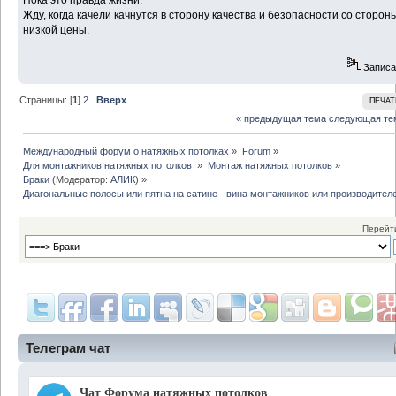
Пока это правда жизни.
Жду, когда качели качнутся в сторону качества и безопасности со сторон
низкой цены.
Записа
Страницы: [
1
]
2
Вверх
ПЕЧАТ
« предыдущая тема
следующая те
Международный форум о натяжных потолках
»
Forum
»
Для монтажников натяжных потолков 
»
Монтаж натяжных потолков
»
Браки
(Модератор:
АЛИК
) »
Диагональные полосы или пятна на сатине - вина монтажников или производител
Перейти
Телеграм чат