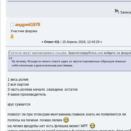
Записа
андрей1978
Участник форума
«
Ответ #11 :
15 Апрель 2018, 12:43:29 »
Гости не могут просматривать ссылки.
Зарегистрируйтесь
или
войдите на фору
Ну почему. Исходя из моего опыта один из протестированных образцов показал
себя склонным к диагональным растяжкам.
1 весь ролик
2 вся партия
3 часть ролика начало .середина .остаток
4 какои производитель
круг сужается
помогут ли при этом руки монтажника.главное знать не появляются ли
полосы на печени. почках.легких
на легких вродебы нет есть флюшка может МРТ
нужно определится от какой пленки я быстрее сдохну стаж ведь большо