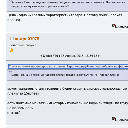
Кстати а Понгс вроде нормально без диагональных полос тянется. Что же его не
берут, если нужна всем хорошая пленка?
Цена - одна их главных характеристик товара. Поэтому понгс - плохая
плёнка)
Записа
андрей1978
Участник форума
«
Ответ #20 :
15 Апрель 2018, 16:34:18 »
Гости не могут просматривать ссылки.
Зарегистрируйтесь
или
войдите на фору
Цена - одна их главных характеристик товара. Поэтому понгс - плохая плёнка)
может манагеры станут говорить будем ставить вам смертельноопасную
пленку за 15копеек
есть знакомые монтажники которых изначалиьно научили тянуть по круг
но полосы есть
это как?
Записа