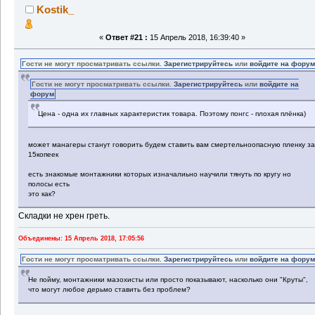
Kostik_
«
Ответ #21 :
15 Апрель 2018, 16:39:40 »
Гости не могут просматривать ссылки.
Зарегистрируйтесь
или
войдите на фору
Гости не могут просматривать ссылки.
Зарегистрируйтесь
или
войдите на
форум
Цена - одна их главных характеристик товара. Поэтому понгс - плохая плёнка)
может манагеры станут говорить будем ставить вам смертельноопасную пленку з
15копеек
есть знакомые монтажники которых изначалиьно научили тянуть по кругу но
полосы есть
это как?
Складки не хрен греть.
Объединены: 15 Апрель 2018, 17:05:56
Гости не могут просматривать ссылки.
Зарегистрируйтесь
или
войдите на фору
Не пойму, монтажники мазохисты или просто показывают, насколько они "Круты",
что могут любое дерьмо ставить без проблем?