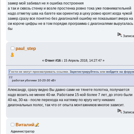
замер мой забивал не я ошибка построения
а так и сквозь стенку и возле простенка ровно тока уже повнимательней
надо.отметку шва на багете как ориентир.в цеху ровно кроят.когда чужой
замер.сразу все понятно без диагоналей ошибку не показывает.вчера на
см короче цифры не в том порядке.программа с диагоналями выругалась
бы
Записа
paul_step
«
Ответ #16 :
15 Апрель 2018, 14:27:47 »
Гости не могут просматривать ссылки.
Зарегистрируйтесь
или
войдите на фору
работая убогими 10-20-30 кВт
Александр, сразу видно Вы давно сами не тянете полотна, получается
надо возить не менее 40-ки. Работаем 15-кой более 7 лет, до этого были
40-ка, 30-ка - после перехода на натяжку по кругу нету никаких
диагональных полос, так что от опыта монтажников многое зависит.
Записа
Виталий
Администратор