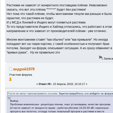
Растяжки не зависят от конкретного поставщика плёнки. Невозможно
сказать, что вот эта плёнка "******" будет без растяжек!
Нет пока что такой плёнки, чтобы монтажники тянули как раньше и была
гарантия, что растяжек не будет.
И у МСД и Лонгвей и Индиго могут появиться растяжки.
То что представители Индиго и Хайлид отписались, что работают в этом
направление и что зависит от производителей плёнки - уже отлично.
Многие монтажники ставят "как обычно" или "как привыкли". Но иногда
попадают вот на такую партию, с такой особенностью и получают брак
потолка. Заходят на форум, описывают ситуацию. А их сразу обвиняют в
"кривых руках".. Ну не правильно это
Записа
андрей1978
Участник форума
«
Ответ #9 :
15 Апрель 2018, 10:10:17 »
Гости не могут просматривать ссылки.
Зарегистрируйтесь
или
войдите на фору
Вывод:
Проблема комплексная - рецептура пленки, опыт установщика, качество прогрева
(отчасти зависит от мощности пушки - работая убогими 10-20-30 кВт нереально
прогреть все полотно, отсюда только локальный прогрев и растяжки в месте