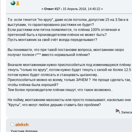
«
Ответ #17 :
15 Апрель 2018, 14:40:22 »
Т.е. если тянется "по кругу", даже если потолок, допустим 15 на 3.5м и в
выступами, то гарантированно растяжек не будет?
Если растяжки или пятна появляются, то плёнка 100% отличная и
претензий быть к производителям плёнок не может быть?
Пусть монтажник за свой счёт всегда переделывает?
Вы понимаете, что при такой постановке вопроса, монтажники скоро
получат полное г*** вместо нормальной плёнки?
Вначале монтажникам нужно приспособиться под изменившуюся плёнку 
тянуть "только по кругу", потом нужно будет тянуть с силой не более 12.5 к
потом нужно будет сплясать и станцевать цыганочку..
Приспособиться можно ко всему, только ЗАЧЕМ ? Не проще сделать так,
чтобы плёнка была хорошей?
Тем более производители плёнки пишут, что такое возможно..
Не пойму, монтажники мазохисты или просто показывают, насколько они
"Круты", что могут любое дерьмо ставить без проблем?
Записа
aleksh
Участник форума