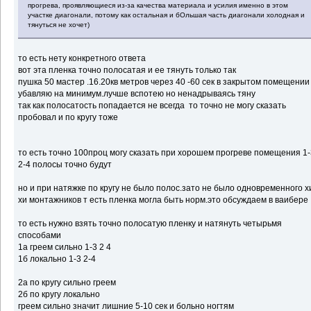
прогрева, проявляющиеся из-за качества материала и усилия именно в этом
участке диагонали, потому как остальная и бОльшая часть диагонали холодная и
тянуться не хочет)
то есть нету конкретного ответа
вот эта пленка точно полосатая и ее тянуть только так
пушка 50 мастер .16.20кв метров через 40 -60 сек в закрытом помещении
убавляю на минимум.лучше вспотею но ненадрываясь тяну
так как полосатость попадается не всегда то точно не могу сказать
пробовал и по кругу тоже
то есть точно 100проц могу сказать при хорошем прогреве помещения 1
2-4 полосы точно будут
но и при натяжке по кругу не было полос.зато не было одновременного х
хи монтажников т есть пленка могла быть норм.это обсуждаем в ваибере
то есть нужно взять точно полосатую пленку и натянуть четырьмя
способами
1а греем сильно 1-3 2 4
1б локально 1-3 2-4
2а по кругу сильно греем
2б по кругу локально
греем сильно значит лишние 5-10 сек и больно ногтям