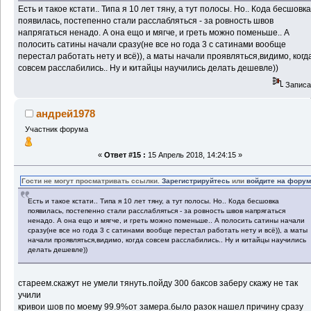
Есть и такое кстати.. Типа я 10 лет тяну, а тут полосы. Но.. Кода бесшовк
появилась, постепенно стали расслабляться - за ровность швов
напрягаться ненадо. А она ещо и мягче, и греть можно поменьше.. А
полосить сатины начали сразу(не все но года 3 с сатинами вообще
перестал работать нету и всё)), а маты начали проявляться,видимо, когд
совсем расслабились.. Ну и китайцы научились делать дешевле))
Записа
андрей1978
Участник форума
«
Ответ #15 :
15 Апрель 2018, 14:24:15 »
Гости не могут просматривать ссылки.
Зарегистрируйтесь
или
войдите на фору
Есть и такое кстати.. Типа я 10 лет тяну, а тут полосы. Но.. Кода бесшовка
появилась, постепенно стали расслабляться - за ровность швов напрягаться
ненадо. А она ещо и мягче, и греть можно поменьше.. А полосить сатины начали
сразу(не все но года 3 с сатинами вообще перестал работать нету и всё)), а маты
начали проявляться,видимо, когда совсем расслабились.. Ну и китайцы научились
делать дешевле))
стареем.скажут не умели тянуть.пойду 300 баксов заберу скажу не так
учили
кривои шов по моему 99.9%от замера.было разок нашел причину сразу