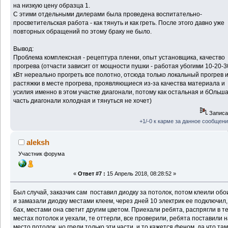
на низкую цену образца 1.
С этими отдельными дилерами была проведена воспитательно-
просветительская работа - как тянуть и как греть. После этого давно уже
повторных обращений по этому браку не было.
Вывод:
Проблема комплексная - рецептура пленки, опыт установщика, качество
прогрева (отчасти зависит от мощности пушки - работая убогими 10-20-3
кВт нереально прогреть все полотно, отсюда только локальный прогрев 
растяжки в месте прогрева, проявляющиеся из-за качества материала и
усилия именно в этом участке диагонали, потому как остальная и бОльш
часть диагонали холодная и тянуться не хочет)
Записа
+1/-0 к карме за данное сообщен
aleksh
Участник форума
«
Ответ #7 :
15 Апрель 2018, 08:28:52 »
Был случай, заказчик сам поставил диодку за потолок, потом клеили обо
и замазали диодку местами клеем, через дней 10 электрик ее подключил,
бах, местами она светит другим цветом. Приехали ребята, распрягли в т
местах потолок и уехали, те оттерли, все проверили, ребята поставили 
место потолок, но грели только эти части, и то кажется феном, да что там