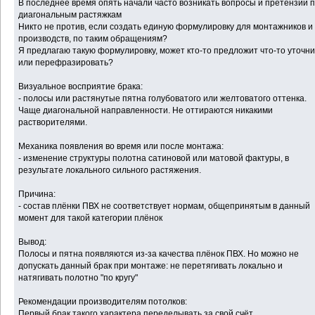
В последнее время опять начали часто возникать вопросы и претензии 
диагональным растяжкам
Никто не против, если создать единую формулировку для монтажников и
производств, по таким обращениям?
Я предлагаю такую формулировку, может кто-то предложит что-то уточни
или перефразировать?
Визуальное восприятие брака:
- полосы или растянутые пятна голубоватого или желтоватого оттенка.
Чаще диагональной направленности. Не оттираются никакими
растворителями.
Механика появления во время или после монтажа:
- изменение структуры полотна сатиновой или матовой фактуры, в
результате локального сильного растяжения.
Причина:
- состав плёнки ПВХ не соответствует нормам, общепринятым в данный
момент для такой категории плёнок
Вывод:
Полосы и пятна появляются из-за качества плёнок ПВХ. Но можно не
допускать данный брак при монтаже: не перетягивать локально и
натягивать полотно "по кругу"
Рекомендации производителям потолков:
Первый брак такого характера переделывать за свой счёт.