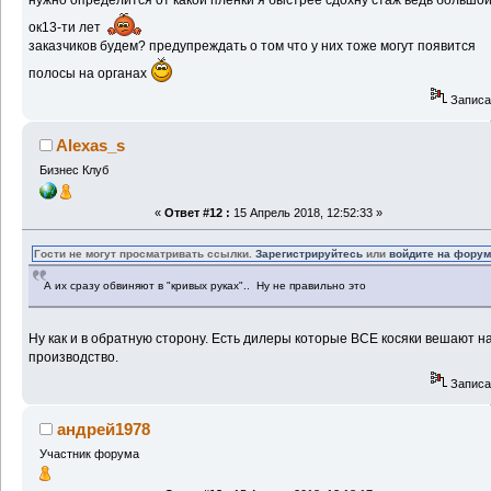
ок13-ти лет
заказчиков будем? предупреждать о том что у них тоже могут появится
полосы на органах
Записа
Alexas_s
Бизнес Клуб
«
Ответ #12 :
15 Апрель 2018, 12:52:33 »
Гости не могут просматривать ссылки.
Зарегистрируйтесь
или
войдите на фору
А их сразу обвиняют в "кривых руках".. Ну не правильно это
Ну как и в обратную сторону. Есть дилеры которые ВСЕ косяки вешают н
производство.
Записа
андрей1978
Участник форума