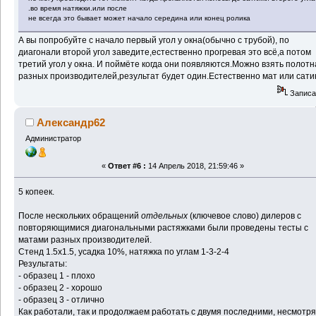
.во время натяжки.или после
не всегда это бывает может начало середина или конец ролика
А вы попробуйте с начало первый угол у окна(обычно с трубой), по
диагонали второй угол заведите,естественно прогревая это всё,а потом
третий угол у окна. И поймёте когда они появляются.Можно взять полотн
разных производителей,результат будет один.Естественно мат или сати
Записа
Александр62
Администратор
«
Ответ #6 :
14 Апрель 2018, 21:59:46 »
5 копеек.
После нескольких обращений
отдельных
(ключевое слово) дилеров с
повторяющимися диагональными растяжками были проведены тесты с
матами разных производителей.
Стенд 1.5х1.5, усадка 10%, натяжка по углам 1-3-2-4
Результаты:
- образец 1 - плохо
- образец 2 - хорошо
- образец 3 - отлично
Как работали, так и продолжаем работать с двумя последними, несмотр