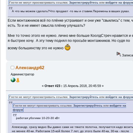
Гости не могут просматривать ссылки.
Зарегистрируйтесь
или
войдите на фору
А что мы можем сделать?Что продают -то мы и ставим.Перемены в ваших руках.
Если монтажников всё по плёнке устраивает и они уже "свыклись" с тем, 
есть. То и не имеет смысла плёнку улучшать?
Мне то точно этого не нужно. лично мне больше КоолдСтреч нравится и 
я быстрее хочу. А эту тему поднял по просьбе монтажников. Но судя по
всему большинству это не нужно
Записа
Александр62
Администратор
«
Ответ #23 :
15 Апрель 2018, 20:45:59 »
Гости не могут просматривать ссылки.
Зарегистрируйтесь
или
войдите на фору
Гости не могут просматривать ссылки.
Зарегистрируйтесь
или
войдите на
форум
работая убогими 10-20-30 кВт
Александр, сразу видно Вы давно сами не тянете полотна, получается надо возит
не менее 40-ки. Работаем 15-кой более 7 лет, до этого были 40-ка, 30-ка - после