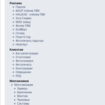
Реклама
Парсек
BAUF плёнка ПВХ
HALEAD - плёнка ПВХ
Хол-Сервис
MSD завод
Фолие ПВХ
KraftBau
Готика
ПластСтер
Фотопечать Адастра
НебоАрт
Клиентам
Без регистрации
О потолках
Фотогалерея
Фотопечать
Конструкции
Освещение
FAQ
Монтажникам
Монтажникам
Замеры
Крепление
Монтаж
Тканевые
Системы