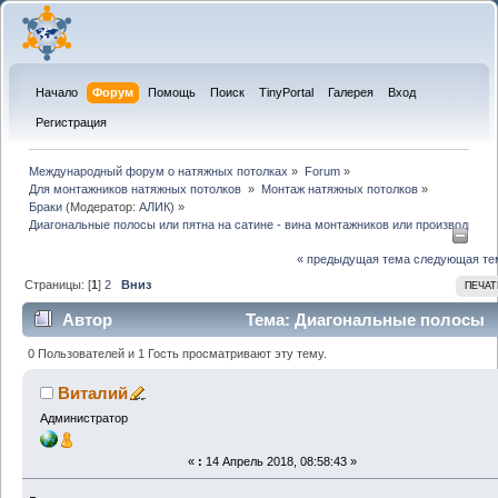
Начало
Форум
Помощь
Поиск
TinyPortal
Галерея
Вход
Регистрация
Международный форум о натяжных потолках
»
Forum
»
Для монтажников натяжных потолков 
»
Монтаж натяжных потолков
»
Браки
(Модератор:
АЛИК
) »
Диагональные полосы или пятна на сатине - вина монтажников или производител
« предыдущая тема
следующая те
Страницы: [
1
]
2
Вниз
ПЕЧАТ
Автор
Тема: Диагональные полосы
или пятна на сатине - вина монтажников или
0 Пользователей и 1 Гость просматривают эту тему.
производителей (Прочитано 39618 раз)
Виталий
Администратор
«
:
14 Апрель 2018, 08:58:43 »