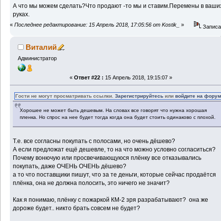
А что мы можем сделать?Что продают -то мы и ставим.Перемены в ваши
руках.
«
Последнее редактирование: 15 Апрель 2018, 17:05:56 от Kostik_
»
Записа
Виталий
Администратор
«
Ответ #22 :
15 Апрель 2018, 19:15:07 »
Гости не могут просматривать ссылки.
Зарегистрируйтесь
или
войдите на фору
Хорошее не может быть дешевым. На словах все говорят что нужна хорошая
пленка. Но спрос на нее будет тогда когда она будет стоить одинаково с плохой.
Т.е. все согласны покупать с полосами, но очень дёшево?
А если предложат ещё дешевле, то на что можно условно согласиться?
Почему вонючую или просвечивающуюся плёнку все отказывались
покупать, даже ОЧЕНЬ ОЧЕНЬ дёшево?
а то что поставщики пишут, что за те деньги, которые сейчас продаётся
плёнка, она не должна полосить, это ничего не значит?
Как я понимаю, плёнку с пожаркой КМ-2 зря разрабатывают? она же
дороже будет.. никто брать совсем не будет?