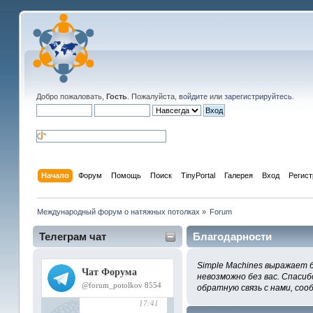
Добро пожаловать,
Гость
. Пожалуйста,
войдите
или
зарегистрируйтесь
.
Начало
Форум
Помощь
Поиск
TinyPortal
Галерея
Вход
Регис
Международный форум о натяжных потолках
»
Forum
Телеграм чат
Благодарности
Simple Machines выражает 
невозможно без вас. Спасиб
обратную связь с нами, соо