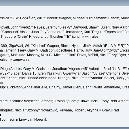
, Jessica "Suki" González, Will "Kindred" Wagner, Michael "Oldiesmann" Eshom, Am
tovell, John "live627" Rayes, Jeremy "SleePy" Darwood, Shawn Bulen, Norv, Aaron 
 "Compuart" Visser, Juan "JayBachatero" Hernandez, Karl "RegularExpression" Ben
 Theodore "Orstio" Hildebrandt, Thorsten "TE" Eurich и winrules
br360, GigaWatt, Will "Kindred" Wagner, Steve, ziycon, JimM, Adish "(F.L.A.M.E.R)" P
a Tamerin, Fiery, Gary M. Gadsdon, gbsothere, Harro, Huw, Jan-Olof "Owdy" Eriksso
argarett, Mattitude, Mashby, Mick G., Michele "Illori" Davis, MrPhil, Nick "Fizzy" Dy
ulsen и xenovanis
Diego Andrés, Gary M. Gadsdon, Jonathan "vbgamer45" Valentin, Brad "IchBin™"
w82x" Blaber, Daniel15, Eren Yasarkurt, Gwenwyfar, Jason "JBlaze" Clemons, Jerr
60" Kerle, Mick., NanoSector, nend, Nibogo, Niko, Peter "Arantor" Spicer, Ricky., 
ии
dup" Dickerson, AngellinaBelle, Chainy, Daniel Diehl, Dannii Willis, emanuele, G
 Marcus "cσσкιє мσηѕтєя" Forsberg, Ralph "[n3rve]" Otowo, rickC, Tony Reid и Mert 
mínguez, Nikola "Dzonny" Novaković, Relyana, Robert., Akyhne и GravuTrad
в
 Johnson и Liroy van Hoewijk