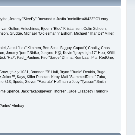
acythe, Jeremy "SleePy" Darwood и Justin "metallica48423" O'Leary
van Geffen, Antechinus, Bjoern "Bloc" Kristiansen, Colin Schoen,
son, Grudge, Michael "Oldiesmann" Eshom, Michael "Thantos" Miller,
atel, Aleksi "Lex" Kilpinen, Ben Scott, Bigguy, CapadY, Chalky, Chas
n, Jeremy "jerm" Strike, Justyne, K@, Kevin "greyknight17" Hou, KGIII,
er, Nick "Ha²", Paul_Pauline, Piro "Sarge" Dhima, Rumbaar, Pitti, RedOne,
 Grow, ディン1031, Brannon "B" Hall, Bryan "Runic" Deakin, Bugo,
y, Joker™, Kays, Killer Possum, Kirby, Matt "SlammedDime" Zuba,
snork13, Spuds, Steven "Fustrate" Hoffman и Joey "Tyrsson" Smith
raeme Spence, Jack "akabugeyes" Thorsen, Jade Elizabeth Trainor и
"Antes" Alınbay