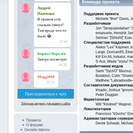
Команде проекта
Поддержке проекта
Michele "Illori" Davis
Разработчикам
Jon "Sesquipedalian" S
emanuele, Hendrik Jan
Selman "[SiNaN]" Eser,
Специалистам поддержки
Aleksi "Lex" Kilpinen, 
Large, Duncan85, Elian
Kill Em All, lurkalot, m
S-Ace, Wade "sησω" Po
Разработчикам модов
Sami "SychO" Mazouz, 
Bulakbol, Colin "Shado
Matthew "Labradoodle-3
Составителям документац
Irisado, Joshua "groun
Peter Duggan
Маркетологам
Will "Kindred" Wagner,
Локализаторам
Francisco "d3vcho" Do
Администраторам серверо
Правила
Derek Schwab, Michael
О форуме
Онлайн-Школа