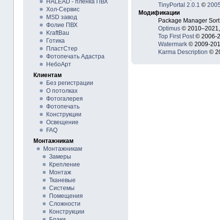
HALEAD - плёнка ПВХ
TinyPortal 2.0.1
©
200
Хол-Сервис
Модификации
MSD завод
Package Manager Sor
Фолие ПВХ
Optimus
© 2010–2021,
KraftBau
Top First Post
© 2006-2
Готика
Watermark
© 2009-201
ПластСтер
Karma Description
© 2
Фотопечать Адастра
НебоАрт
Клиентам
Без регистрации
О потолках
Фотогалерея
Фотопечать
Конструкции
Освещение
FAQ
Монтажникам
Монтажникам
Замеры
Крепление
Монтаж
Тканевые
Системы
Помещения
Сложности
Конструкции
Браки