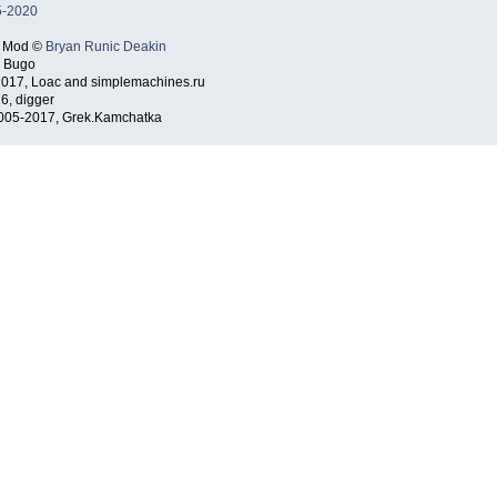
5-2020
t Mod ©
Bryan Runic Deakin
 Bugo
017, Loac and simplemachines.ru
6, digger
005-2017, Grek.Kamchatka