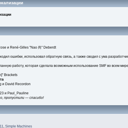
окализации
изации
 Rose и René-Gilles "Nao 尚" Deberdt
аходил ошибки, использовал обратную связь, а также сводил с ума разработчи
ланную работу, которая сделала возможным использование SMF во всем мире
]" Brackets
та
ng и David Recordon
423 и Paul_Pauline
но, пропустили — спасибо!
11
,
Simple Machines