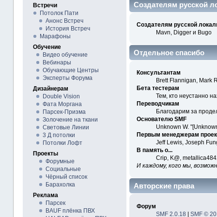
Создателям русской л
Встречи
Потолок Пати
Анонс Встреч
Создателям русской локал
История Встреч
Mavn, Digger и Bugo
Марафоны
Обучение
Отдельное спасибо
Видео обучение
Вебинары
Обучающие Центры
Консультантам
Эксперты Форума
Brett Flannigan, Mark
Бета тестерам
Дизайнерам
Тем, кто неустанно н
Double Vision
Переводчикам
Фата Моргана
Благодарим за проде
Парсек-Призма
Основателю SMF
Золочение на ткани
Unknown W. "[Unknown
Световые Линии
Первым менеджерам проек
3 Д потолки
Jeff Lewis, Joseph Fu
Потолки Лофт
В память о...
Проекты
Crip, K@, metallica48
Форумные
И каждому, кого мы, возмож
Социальные
Чёрный список
Барахолка
Авторские права
Реклама
Парсек
Форум
BAUF плёнка ПВХ
SMF 2.0.18
|
SMF © 20