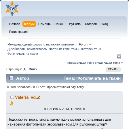
Начало
Форум
Помощь
Поиск
TinyPortal
Галерея
Вход
Регистрация
Международный форум о натяжных потолках
»
Forum
»
Дизайнерам, архитекторам, частным клиентам
»
Фотопечать
»
Фотопечать на ткани
« предыдущая тема
следующая тема »
Страницы: [
1
]
Вниз
ПЕЧАТЬ
Автор
Тема: Фотопечать на ткани
(Прочитано 10335 раз)
0 Пользователей и 1 Гость просматривают эту тему.
Valeria_vd
«
:
26 Июнь 2013, 11:30:02 »
Подскажите, пожалуйста, какую ткань можно использовать для
нанесения фотопечати экосольвентом для рулонных штор?