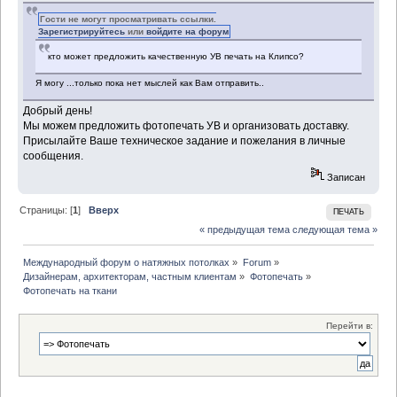
Гости не могут просматривать ссылки.
Зарегистрируйтесь
или
войдите на форум
кто может предложить качественную УВ печать на Клипсо?
Я могу ...только пока нет мыслей как Вам отправить..
Добрый день!
Мы можем предложить фотопечать УВ и организовать доставку.
Присылайте Ваше техническое задание и пожелания в личные
сообщения.
Записан
Страницы: [
1
]
Вверх
ПЕЧАТЬ
« предыдущая тема
следующая тема »
Международный форум о натяжных потолках
»
Forum
»
Дизайнерам, архитекторам, частным клиентам
»
Фотопечать
»
Фотопечать на ткани
Перейти в: