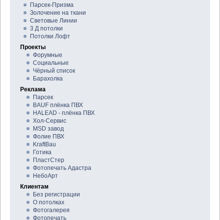
Парсек-Призма
Золочение на ткани
Световые Линии
3 Д потолки
Потолки Лофт
Проекты
Форумные
Социальные
Чёрный список
Барахолка
Реклама
Парсек
BAUF плёнка ПВХ
HALEAD - плёнка ПВХ
Хол-Сервис
MSD завод
Фолие ПВХ
KraftBau
Готика
ПластСтер
Фотопечать Адастра
НебоАрт
Клиентам
Без регистрации
О потолках
Фотогалерея
Фотопечать