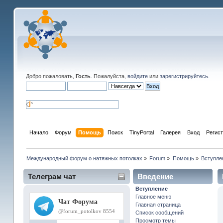
Добро пожаловать,
Гость
. Пожалуйста,
войдите
или
зарегистрируйтесь
.
Начало
Форум
Помощь
Поиск
TinyPortal
Галерея
Вход
Регис
Международный форум о натяжных потолках
»
Forum
»
Помощь
»
Вступле
Телеграм чат
Введение
Вступление
Главное меню
Главная страница
Список сообщений
Просмотр темы