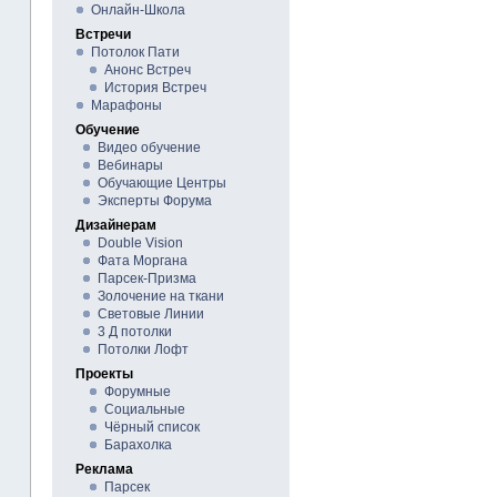
Онлайн-Школа
Встречи
Потолок Пати
Анонс Встреч
История Встреч
Марафоны
Обучение
Видео обучение
Вебинары
Обучающие Центры
Эксперты Форума
Дизайнерам
Double Vision
Фата Моргана
Парсек-Призма
Золочение на ткани
Световые Линии
3 Д потолки
Потолки Лофт
Проекты
Форумные
Социальные
Чёрный список
Барахолка
Реклама
Парсек