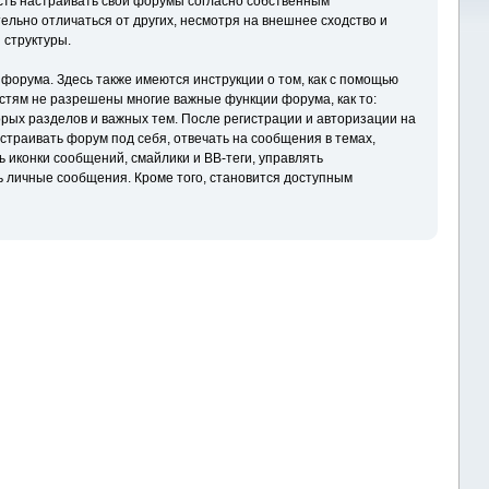
ть настраивать свои форумы согласно собственным
льно отличаться от других, несмотря на внешнее сходство и
 структуры.
форума. Здесь также имеются инструкции о том, как с помощью
остям не разрешены многие важные функции форума, как то:
рых разделов и важных тем. После регистрации и авторизации на
траивать форум под себя, отвечать на сообщения в темах,
ь иконки сообщений, смайлики и BB-теги, управлять
ь личные сообщения. Кроме того, становится доступным