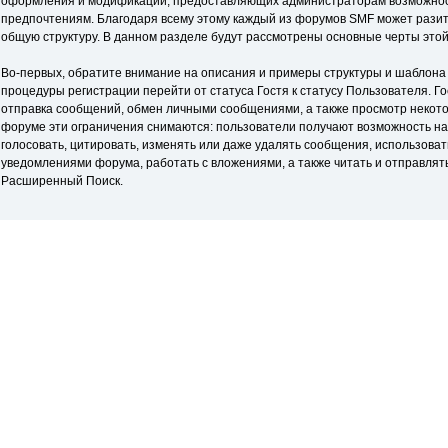
оформления и модификаций, предоставляющих администраторам возможнос
предпочтениям. Благодаря всему этому каждый из форумов SMF может разите
общую структуру. В данном разделе будут рассмотрены основные черты этой
Во-первых, обратите внимание на описания и примеры структуры и шаблона 
процедуры регистрации перейти от статуса Гостя к статусу Пользователя. Г
отправка сообщений, обмен личными сообщениями, а также просмотр некото
форуме эти ограничения снимаются: пользователи получают возможность нас
голосовать, цитировать, изменять или даже удалять сообщения, использоват
уведомлениями форума, работать с вложениями, а также читать и отправлят
Расширенный Поиск.