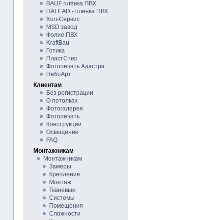
BAUF плёнка ПВХ
HALEAD - плёнка ПВХ
Хол-Сервис
MSD завод
Фолие ПВХ
KraftBau
Готика
ПластСтер
Фотопечать Адастра
НебоАрт
Клиентам
Без регистрации
О потолках
Фотогалерея
Фотопечать
Конструкции
Освещение
FAQ
Монтажникам
Монтажникам
Замеры
Крепление
Монтаж
Тканевые
Системы
Помещения
Сложности