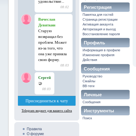
Регистрация
Памятка для гостей
Страница регистрации
Активация аккаунта
Авторизация и выход
Восстановление пароля
Профиль
Информация в профиле
Изменение профиля
Действия
Сообщения
Руководство
Смайлы
BB-теги
Личные
Сообщения
сообщения
Инструменты
Поиск
форума
Правила
О форуме