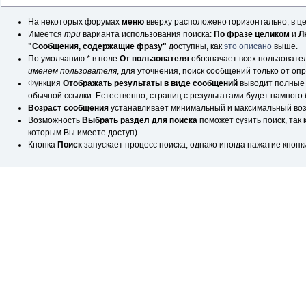
На некоторых форумах
меню
вверху расположено горизонтально, в ц
Имеется
три
варианта использования поиска:
По фразе целиком
и
Л
"Сообщения, содержащие фразу"
доступны, как
это описано
выше.
По умолчанию * в поле
От пользователя
обозначает всех пользовател
именем пользователя
, для уточнения, поиск сообщений только от о
Функция
Отображать результаты в виде сообщений
выводит полные 
обычной ссылки. Естественно, страниц с результатами будет намного
Возраст сообщения
устанавливает минимальный и максимальный воз
Возможность
Выбрать раздел для поиска
поможет сузить поиск, так 
которым Вы имеете доступ).
Кнопка
Поиск
запускает процесс поиска, однако иногда нажатие кнопки