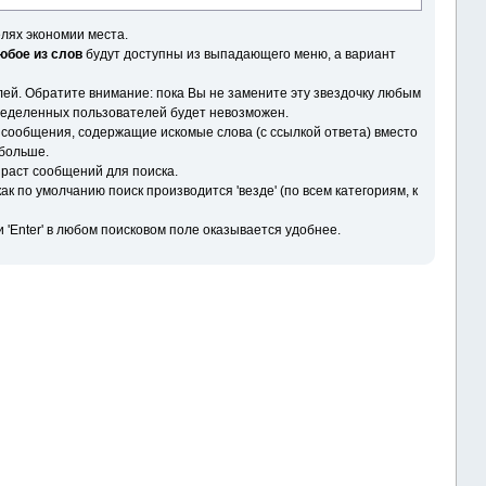
елях экономии места.
юбое из слов
будут доступны из выпадающего меню, а вариант
ей. Обратите внимание: пока Вы не замените эту звездочку любым
пределенных пользователей будет невозможен.
сообщения, содержащие искомые слова (с ссылкой ответа) вместо
 больше.
раст сообщений для поиска.
как по умолчанию поиск производится 'везде' (по всем категориям, к
 'Enter' в любом поисковом поле оказывается удобнее.