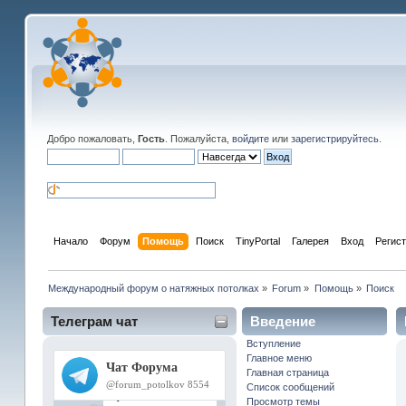
Добро пожаловать,
Гость
. Пожалуйста,
войдите
или
зарегистрируйтесь
.
Начало
Форум
Помощь
Поиск
TinyPortal
Галерея
Вход
Регис
Международный форум о натяжных потолках
»
Forum
»
Помощь
»
Поиск
Телеграм чат
Введение
Вступление
Главное меню
Главная страница
Список сообщений
Просмотр темы