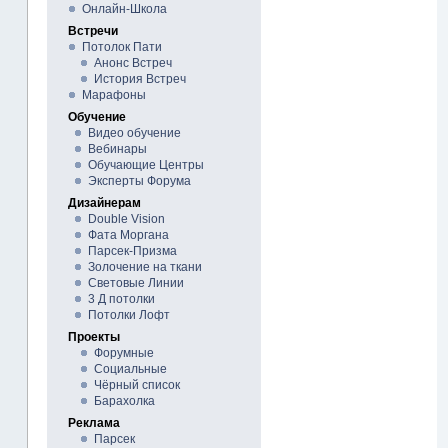
Онлайн-Школа
Встречи
Потолок Пати
Анонс Встреч
История Встреч
Марафоны
Обучение
Видео обучение
Вебинары
Обучающие Центры
Эксперты Форума
Дизайнерам
Double Vision
Фата Моргана
Парсек-Призма
Золочение на ткани
Световые Линии
3 Д потолки
Потолки Лофт
Проекты
Форумные
Социальные
Чёрный список
Барахолка
Реклама
Парсек