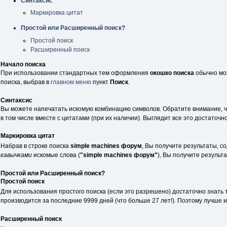
Синтаксис
Маркировка цитат
Простой или Расширенный поиск?
Простой поиск
Расширенный поиск
Начало поиска
При использовании стандартных тем оформления
окошко поиска
обычно мож
поиска, выбрав в
главном меню
пункт
Поиск
.
Синтаксис
Вы можете напечатать искомую комбинацию символов. Обратите внимание, ч
в том числе вместе с цитатами (при их наличии). Выглядит все это достаточн
Маркировка цитат
Набрав в строке поиска
simple machines форум
, Вы получите результаты, с
кавычками
искомые слова (
"simple machines форум"
), Вы получите результ
Простой или Расширенный поиск?
Простой поиск
Для использования простого поиска (если это разрешено) достаточно знать 
производится за последние 9999 дней (что больше 27 лет!). Поэтому лучше
Расширенный поиск