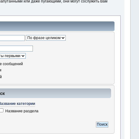
запутанными или даже пугающими, они могут сослужить Вам
де сообщений
м
й
ск
Название категории
Название раздела