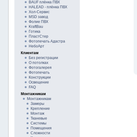
BAUF плёнка ПВХ
HALEAD - плёнка ПВХ
Хол-Сервис
MSD завод
Фолие ПВХ
KraftBau
Готика
ПластСтер
Фотопечать Адастра
НебоАрт
Клиентам
Без регистрации
О потолках
Фотогалерея
Фотопечать
Конструкции
Освещение
FAQ
Монтажникам
Монтажникам
Замеры
Крепление
Монтаж
Тканевые
Системы
Помещения
Сложности