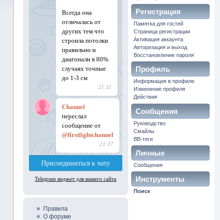
Регистрация
Памятка для гостей
Страница регистрации
Активация аккаунта
Авторизация и выход
Восстановление пароля
Профиль
Информация в профиле
Изменение профиля
Действия
Сообщения
Руководство
Смайлы
BB-теги
Личные
Сообщения
сообщения
Инструменты
Поиск
форума
Правила
О форуме