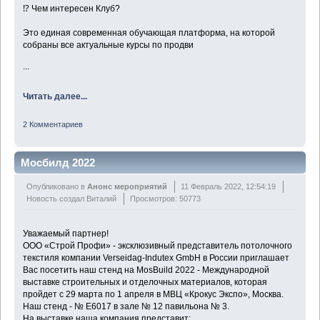
⁉ Чем интересен Клуб?
Это единая современная обучающая платформа, на которой
собраны все актуальные курсы по продви
...
Читать далее...
2 Комментариев
Мосбилд 2022
Опубликовано в
Анонс мероприятий
11 Февраль 2022, 12:54:19
Новость создал Виталий
Просмотров: 50773
Уважаемый партнер!
ООО «Строй Профи» - эксклюзивный представитель потолочного
текстиля компании Verseidag-Indutex GmbH в России приглашает
Вас посетить наш стенд на MosBuild 2022 - Международной
выставке строительных и отделочных материалов, которая
пройдет с 29 марта по 1 апреля в МВЦ «Крокус Экспо», Москва.
Наш стенд - № Е6017 в зале № 12 павильона № 3.
На выставке наша компания представит: