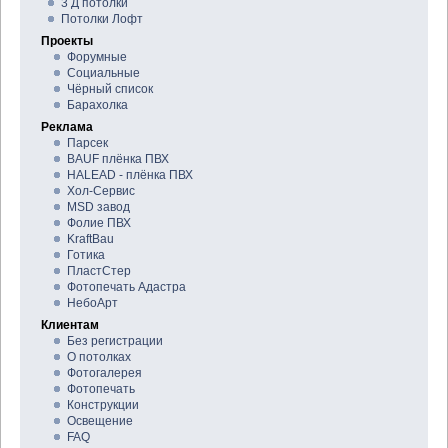
3 Д потолки
Потолки Лофт
Проекты
Форумные
Социальные
Чёрный список
Барахолка
Реклама
Парсек
BAUF плёнка ПВХ
HALEAD - плёнка ПВХ
Хол-Сервис
MSD завод
Фолие ПВХ
KraftBau
Готика
ПластСтер
Фотопечать Адастра
НебоАрт
Клиентам
Без регистрации
О потолках
Фотогалерея
Фотопечать
Конструкции
Освещение
FAQ