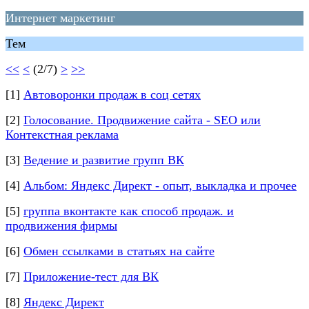
Интернет маркетинг
Тем
<<
<
(2/7)
>
>>
[1]
Автоворонки продаж в соц сетях
[2]
Голосование. Продвижение сайта - SEO или
Контекстная реклама
[3]
Ведение и развитие групп ВК
[4]
Альбом: Яндекс Директ - опыт, выкладка и прочее
[5]
группа вконтакте как способ продаж. и
продвижения фирмы
[6]
Обмен ссылками в статьях на сайте
[7]
Приложение-тест для ВК
[8]
Яндекс Директ