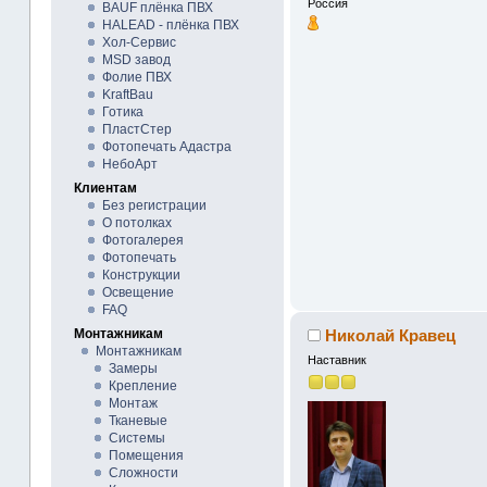
Россия
BAUF плёнка ПВХ
HALEAD - плёнка ПВХ
Хол-Сервис
MSD завод
Фолие ПВХ
KraftBau
Готика
ПластСтер
Фотопечать Адастра
НебоАрт
Клиентам
Без регистрации
О потолках
Фотогалерея
Фотопечать
Конструкции
Освещение
FAQ
Монтажникам
Николай Кравец
Монтажникам
Наставник
Замеры
Крепление
Монтаж
Тканевые
Системы
Помещения
Сложности