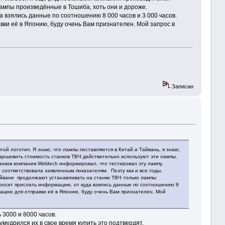
лампы произведённые в Тошиба, хоть они и дороже.
 взялись данные по соотношению 8 000 часов и 3 000 часов.
ки её в Японию, буду очень Вам признателен. Мой запрос в
Записан
гой логотип. Я знаю, что лампы поставляются в Китай и Тайвань, я знаю,
удешевить стоимость станков ТВЧ действительно используют эти лампы.
нков компания Weldech информировал, что тестировал эту лампу.
 соответствовала заявленным показателям. Поэту как и все годы,
айване продолжают устанавливать на станки ТВЧ только лампы
просит прислать информацию, от куда взялись данные по соотношению 8
мацию для отправки её в Японию, буду очень Вам признателен. Мой
 3000 и 8000 часов.
мудрился их в свое время купить это подтвердят.