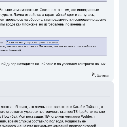
 больше чем импортные. Связано это с тем, что иностранные
есурсом. Лампа отработала гарантийный срок и загнулась,
риентировалось на оборону, там предьвляются совершенно другие
пы вроде как Японские, но изготовлены по военным
лка:
Гости не могут просматривать ссылки.
ы, внешне они похоже на Японские, но вот на них стоят клейма не
ением, Николай
ой дилер находится на Тайване и по условиям контракта на них
Записан
 логотип. Я знаю, что лампы поставляются в Китай и Тайвань, я
 кто стремится удешевить стоимость станков ТВЧ действительно
 (Тошиба). Мой поставщик ТВЧ станков компания Weldech
ним, время службы составило пол года, мощность не
ия Weldech и ещё ряд нескольких компаний производителей