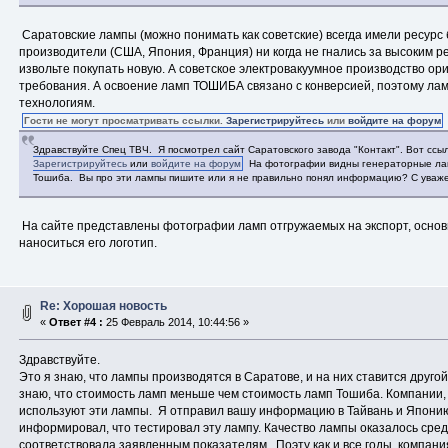
Саратовские лампы (можно понимать как советские) всегда имели ресурс
производители (США, Япония, Франция) ни когда не гнались за высоким р
извольте покупать новую. А советское электровакуумное производство о
требования. А освоение ламп ТОШИБА связано с конверсией, поэтому лам
технологиям.
Гости не могут просматривать ссылки.
Зарегистрируйтесь
или
войдите на форум
Здравствуйте Спец ТВЧ. Я посмотрел сайт Саратовского завода "Контакт". Вот ссы
Зарегистрируйтесь
или
войдите на форум
На фотографии видны генераторные ламп
Тошиба. Вы про эти лампы пишите или я не правильно понял информацию? С уваж
На сайте представлены фотографии ламп отгружаемых на экспорт, основн
наноситься его логотип.
Re: Хорошая новость
«
Ответ #4 :
25 Февраль 2014, 10:44:56 »
Здравствуйте.
Это я знаю, что лампы производятся в Саратове, и на них ставится другой
знаю, что стоимость ламп меньше чем стоимость ламп Тошиба. Компании,
используют эти лампы. Я отправил вашу информацию в Тайвань и Японию
информировал, что тестировал эту лампу. Качество лампы оказалось сред
соответствовала заявленным показателям. Поэту как и все годы, компан