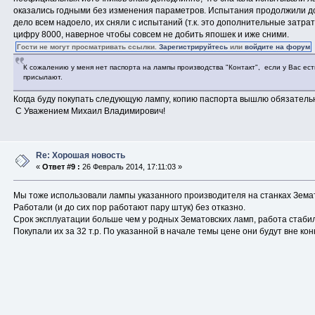
оказались годными без изменения параметров. Испытания продолжили до 
дело всем надоело, их сняли с испытаний (т.к. это дополнительные затрат
цифру 8000, наверное чтобы совсем не добить япошек и иже сними.
Гости не могут просматривать ссылки.
Зарегистрируйтесь
или
войдите на форум
К сожалению у меня нет паспорта на лампы производства "Контакт", если у Вас есть
присылают.
Когда буду покупать следующую лампу, копию паспорта вышлю обязатель
С Уважением Михаил Владимирович!
Re: Хорошая новость
«
Ответ #9 :
26 Февраль 2014, 17:11:03 »
Мы тоже использовали лампы указанного производителя на станках Земат
Работали (и до сих пор работают пару штук) без отказно.
Срок эксплуатации больше чем у родных Зематовских ламп, работа стаби
Покупали их за 32 т.р. По указанной в начале темы цене они будут вне кон