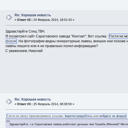
Re: Хорошая новость
«
Ответ #2 :
24 Февраль 2014, 18:01:43 »
Здравствуйте Спец ТВЧ.
Я посмотрел сайт Саратовского завода "Контакт". Вот ссылка:
Гости не м
форум
На фотографии видны генераторные лампы, внешне они похоже на 
лампы пишите или я не правильно понял информацию?
С уважением, Николай
Re: Хорошая новость
«
Ответ #3 :
25 Февраль 2014, 08:08:59 »
Гости не могут просматривать ссылки.
Зарегистрируйтесь
или
войдите на форум
Здравствуйте. т.е Саратовские лампы работают дольше чем Тошиба (Япония)? Могл