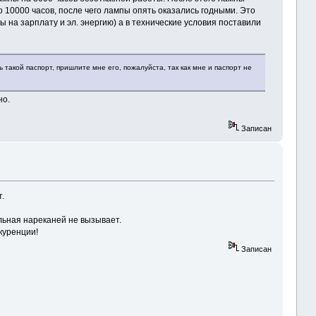
10000 часов, после чего лампы опять оказались годными. Это
ы на зарплату и эл. энергию) а в технические условия поставили
 такой паспорт, пришлите мне его, пожалуйста, так как мне и паспорт не
но.
Записан
.
льная нареканей не вызывает.
куренции!
Записан