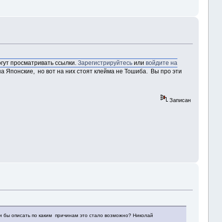
огут просматривать ссылки.
Зарегистрируйтесь
или
войдите на
Японские, но вот на них стоят клейма не Тошиба. Вы про эти
Записан
и бы описать по каким причинам это стало возможно? Николай