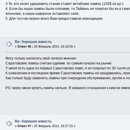
3.Те, кто хочет удешевить станки ставят китайские лампы (150$ за щт.)
4. Если бы наши лампы были плохими, то Тайвань не покупал бы их в таких
японские, а наши наверное оставляют себе.
5. Для тестов скорее всего Вам предоставили некондицию.
Re: Хорошая новость
«
Ответ #6 :
25 Февраль 2014, 16:10:55 »
Могу только написать своё личное мнение:
Саратовские лампы считаю одними из самым лучших на рынке.
У меня есть одни из первых Саратовских ламп, я их покупал по 30 тысяч р
К сожалению в последнее время Саратовские лампы не продавались, при
Как только буду заменять лампы при очередном обслуживание, куплю и п
PS: через меня купить лампы нельзя. Я никакого отношения к ним не име
Re: Хорошая новость
«
Ответ #7 :
25 Февраль 2014, 19:27:15 »