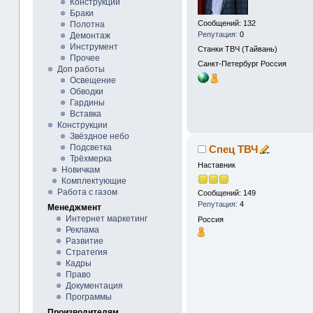
Конструкции
Браки
Сообщений: 132
Полотна
Репутация:
0
Демонтаж
Инструмент
Станки ТВЧ (Тайвань)
Прочее
Санкт-Петербург
Россия
Доп работы
Освещение
Обводки
Гардины
Вставка
Конструкции
Звёздное небо
Подсветка
Спец ТВЧ
Трёхмерка
Наставник
Новичкам
Комплектующие
Работа с газом
Сообщений: 149
Репутация:
4
Менеджмент
Интернет маркетинг
Россия
Реклама
Развитие
Стратегия
Кадры
Право
Документация
Программы
Производителям