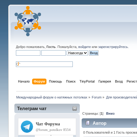
Добро пожаловать,
Гость
. Пожалуйста,
войдите
или
зарегистрируйтесь
.
Начало
Форум
Помощь
Поиск
TinyPortal
Галерея
Вход
Регис
Международный форум о натяжных потолках
»
Forum
»
Для производителей
Телеграм чат
Страницы: [
1
]
Вниз
Автор
0 Пользователей и 1 Гость просма