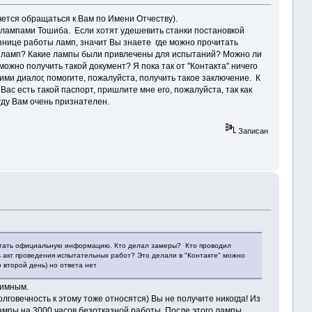
чется обращаться к Вам по Имени Отчеству).
 с лампами Тошиба. Если хотят удешевить станки постановкой
азнице работы ламп, значит Вы знаете где можно прочитать
ламп? Какие лампы были привлечены для испытаний? Можно ли
ожно получить такой документ? Я пока так от "Контакта" ничего
ними диалог, помогите, пожалуйста, получить такое заключение. К
ас есть такой паспорт, пришлите мне его, пожалуйста, так как
уду Вам очень признателен.
Записан
итать официальную информацию. Кто делал замеры? Кто проводил
 акт проведения испытательных работ? Это делали в "Контакте" можно
ю второй день) но ответа нет
жимным.
говечность к этому тоже относятся) Вы не получите никогда! Из
мпы на 3000 часов безотказной работы. После этого лампы