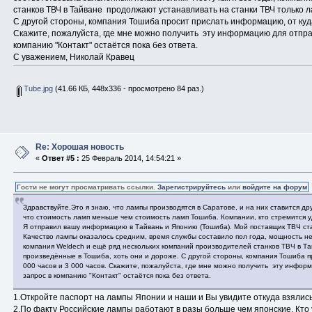
станков ТВЧ в Тайване продолжают устанавливать на станки ТВЧ только 
С другой стороны, компания Тошиба просит прислать информацию, от куда
Скажите, пожалуйста, где мне можно получить эту информацию для отправ
компанию "Контакт" остаётся пока без ответа.
С уважением, Николай Кравец
Tube.jpg
(41.66 КБ, 448x336 - просмотрено 84 раз.)
Re: Хорошая новость
«
Ответ #5 :
25 Февраль 2014, 14:54:21 »
Гости не могут просматривать ссылки.
Зарегистрируйтесь
или
войдите на форум
Здравствуйте.Это я знаю, что лампы производятся в Саратове, и на них ставится дру
что стоимость ламп меньше чем стоимость ламп Тошиба. Компании, кто стремится 
Я отправил вашу информацию в Тайвань и Японию (Тошиба). Мой поставщик ТВЧ ста
Качество лампы оказалось средним, время службы составило пол года, мощность не
компания Weldech и ещё ряд нескольких компаний производителей станков ТВЧ в Т
произведённые в Тошиба, хоть они и дороже. С другой стороны, компания Тошиба 
000 часов и 3 000 часов. Скажите, пожалуйста, где мне можно получить эту инфор
запрос в компанию "Контакт" остаётся пока без ответа.
1.Откройте паспорт на лампы Японии и наши и Вы увидите откуда взялись
2.По факту Российские лампы работают в разы больше чем японские. Кто у