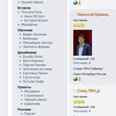
Онлайн-Школа
Встречи
Потолок Пати
Николай Кравец
Анонс Встреч
Наставник
История Встреч
Марафоны
Обучение
Видео обучение
Вебинары
Обучающие Центры
Эксперты Форума
Дизайнерам
Double Vision
Сообщений: 132
Фата Моргана
Репутация:
0
Парсек-Призма
Станки ТВЧ (Тайвань)
Золочение на ткани
Световые Линии
Санкт-Петербург
Россия
3 Д потолки
Потолки Лофт
Проекты
Спец ТВЧ
Форумные
Социальные
Наставник
Чёрный список
Барахолка
Сообщений: 149
Реклама
Репутация:
4
Парсек