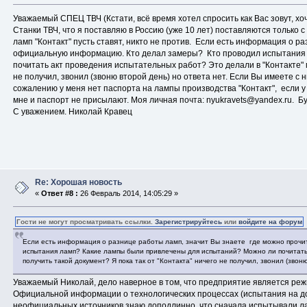
Уважаемый СПЕЦ ТВЧ (Кстати, всё время хотел спросить как Вас зовут, хо
Станки ТВЧ, что я поставляю в Россию (уже 10 лет) поставляются только
ламп "Контакт" пусть ставят, никто не против. Если есть информация о р
официальную информацию. Кто делал замеры? Кто проводил испытания 
почитать акт проведения испытательных работ? Это делали в "Контакте" м
не получил, звонил (звоню второй день) но ответа нет. Если Вы имеете с 
сожалению у меня нет паспорта на лампы производства "Контакт", если у В
мне и паспорт не присылают. Моя личная почта: nyukravets@yandex.ru. Б
С уважением. Николай Кравец
Re: Хорошая новость
«
Ответ #8 :
26 Февраль 2014, 14:05:29 »
Гости не могут просматривать ссылки.
Зарегистрируйтесь
или
войдите на форум
Если есть информация о разнице работы ламп, значит Вы знаете где можно проч
испытания ламп? Какие лампы были привлечены для испытаний? Можно ли почитать
получить такой документ? Я пока так от "Контакта" ничего не получил, звонил (звон
Уважаемый Николай, дело наверное в том, что предприятие является ре
Официальной информации о технологических процессах (испытания на дол
неофициальных источников знаю доподлинно, что сначала испытывали ла