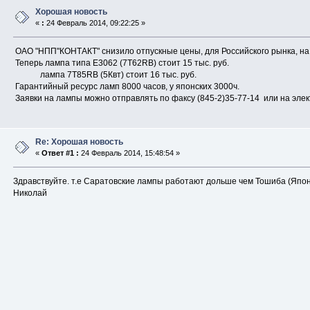
Хорошая новость
«
:
24 Февраль 2014, 09:22:25 »
ОАО "НПП"КОНТАКТ" снизило отпускные цены, для Российского рынка, н
Теперь лампа типа Е3062 (7Т62RВ) стоит 15 тыс. руб.
лампа 7Т85RВ (5Квт) стоит 16 тыс. руб.
Гарантийный ресурс ламп 8000 часов, у японских 3000ч.
Заявки на лампы можно отправлять по факсу (845-2)35-77-14 или на электр
Re: Хорошая новость
«
Ответ #1 :
24 Февраль 2014, 15:48:54 »
Здравствуйте. т.е Саратовские лампы работают дольше чем Тошиба (Япон
Николай