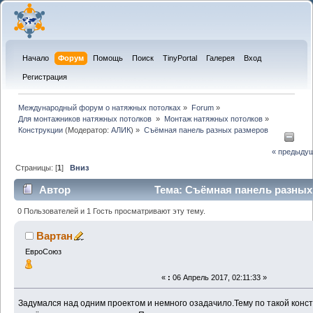
Начало
Форум
Помощь
Поиск
TinyPortal
Галерея
Вход
Регистрация
Международный форум о натяжных потолках
»
Forum
»
Для монтажников натяжных потолков 
»
Монтаж натяжных потолков
»
Конструкции
(Модератор:
АЛИК
) »
Съёмная панель разных размеров
« предыду
Страницы: [
1
]
Вниз
Автор
Тема: Съёмная панель разных
(Прочитано 11937 раз)
0 Пользователей и 1 Гость просматривают эту тему.
Вартан
ЕвроСоюз
«
:
06 Апрель 2017, 02:11:33 »
Задумался над одним проектом и немного озадачило.Тему по такой конс