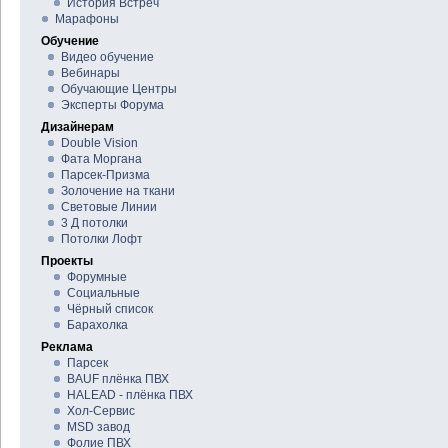
История Встреч
Марафоны
Обучение
Видео обучение
Вебинары
Обучающие Центры
Эксперты Форума
Дизайнерам
Double Vision
Фата Моргана
Парсек-Призма
Золочение на ткани
Световые Линии
3 Д потолки
Потолки Лофт
Проекты
Форумные
Социальные
Чёрный список
Барахолка
Реклама
Парсек
BAUF плёнка ПВХ
HALEAD - плёнка ПВХ
Хол-Сервис
MSD завод
Фолие ПВХ