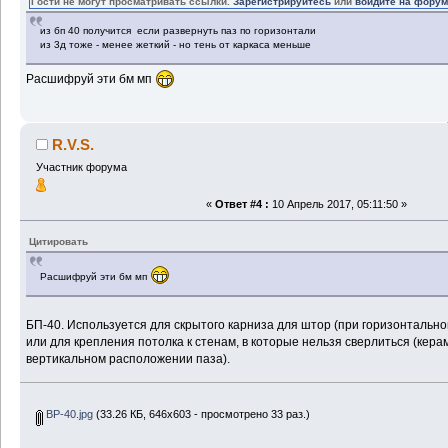
Гости не могут просматривать ссылки.
Зарегистрируйтесь
или
войдите на фору
из бп 40 получится если развернуть паз по горизонтали
из 3д тоже - менее жеткий - но тень от каркаса меньше
Расшифруй эти бм мп
R.V.S.
Участник форума
«
Ответ #4 :
10 Апрель 2017, 05:11:50 »
Цитировать
Расшифруй эти бм мп
БП-40. Используется для скрытого карниза для штор (при горизонтальн
или для крепления потолка к стенам, в которые нельзя сверлиться (керам
вертикальном расположении паза).
BP-40.jpg
(33.26 КБ, 646x603 - просмотрено 33 раз.)