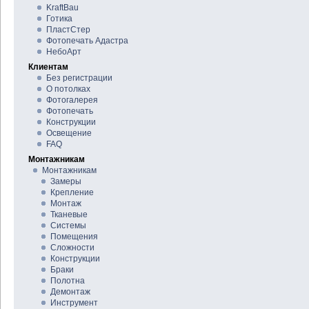
KraftBau
Готика
ПластСтер
Фотопечать Адастра
НебоАрт
Клиентам
Без регистрации
О потолках
Фотогалерея
Фотопечать
Конструкции
Освещение
FAQ
Монтажникам
Монтажникам
Замеры
Крепление
Монтаж
Тканевые
Системы
Помещения
Сложности
Конструкции
Браки
Полотна
Демонтаж
Инструмент