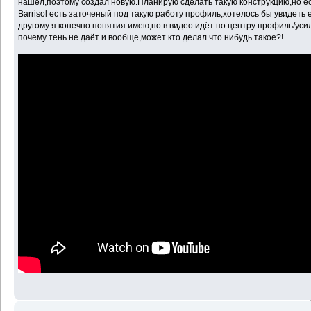
нашёл,поэтому создал новую.Планирую сделать такую конструкцию,но ес
Barrisol есть заточеный под такую работу профиль,хотелось бы увидеть е
другому я конечно понятия имею,но в видео идёт по центру профиль/уси
почему тень не даёт и вообще,может кто делал что нибудь такое?!