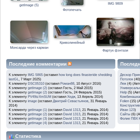
IMG 9809
getImage (5)
Фотопечать
Криволинейный
Монсарда через карман
Фартук фэнтази
Последние комментарии
Послед
К элементу
IMG 5865
(оставил
how long does finasteride shedding
Дескор При
lastGL
, 7 Март 2025)
Потолок
(40)
К элементу
DSC05310
(оставил
Роман88
, 10 Август 2016)
Люк
(4) (Авт
К элементу
getImage (2)
(оставил Гость, 2 Май 2015)
Универсальн
К элементу
getImage (2)
(оставил Гость, 24 Февраль 2015)
Help
(5) (Ав
К элементу
PV49tzXmSUM
(оставил
Хедж
, 13 Апрель 2014)
Комбинашка 
К элементу
image
(оставил
Дмитрий Севастьянов
, 31 Январь
Folien
(15) (
2014)
Конструкти
К элементу
getImage (1)
(оставил
David 1313
, 21 Январь 2014)
Иван 123
)
К элементу
getImage (2)
(оставил
David 1313
, 21 Январь 2014)
Сайты
(6) (
К элементу
getImage (3)
(оставил
David 1313
, 21 Январь 2014)
Фолие ПВХ 
К элементу
getImage (4)
(оставил
David 1313
, 21 Январь 2014)
Статистика