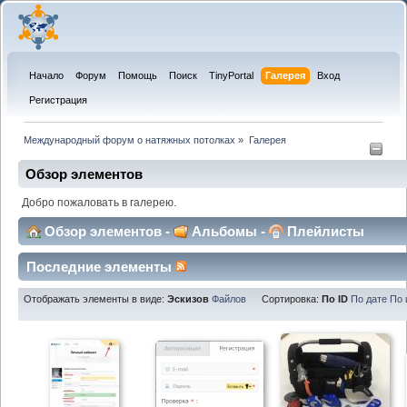
Начало
Форум
Помощь
Поиск
TinyPortal
Галерея
Вход
Регистрация
Международный форум о натяжных потолках
»
Галерея
Обзор элементов
Добро пожаловать в галерею.
Обзор элементов
-
Альбомы
-
Плейлисты
Последние элементы
Отображать элементы в виде:
Эскизов
Файлов
Сортировка:
По ID
По дате
По 