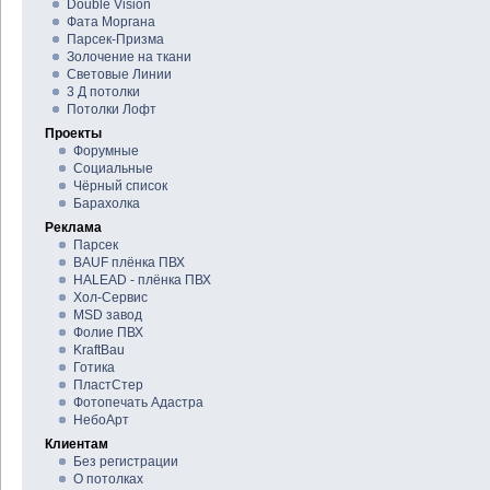
Double Vision
Фата Моргана
Парсек-Призма
Золочение на ткани
Световые Линии
3 Д потолки
Потолки Лофт
Проекты
Форумные
Социальные
Чёрный список
Барахолка
Реклама
Парсек
BAUF плёнка ПВХ
HALEAD - плёнка ПВХ
Хол-Сервис
MSD завод
Фолие ПВХ
KraftBau
Готика
ПластСтер
Фотопечать Адастра
НебоАрт
Клиентам
Без регистрации
О потолках