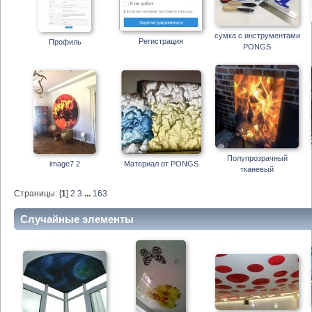
сумка с инструментами
Регистрация
Профиль
PONGS
Полупрозрачный
image7 2
Материал от PONGS
тканевый
Страницы: [
1
]
2
3
...
163
Случайные элементы