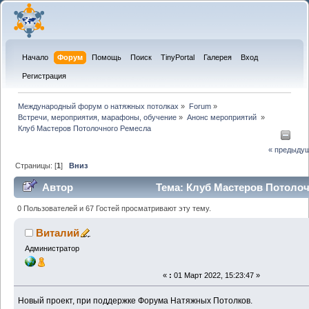
Начало
Форум
Помощь
Поиск
TinyPortal
Галерея
Вход
Регистрация
Международный форум о натяжных потолках
»
Forum
»
Встречи, мероприятия, марафоны, обучение
»
Анонс мероприятий 
»
Клуб Мастеров Потолочного Ремесла
« предыду
Страницы: [
1
]
Вниз
Автор
Тема: Клуб Мастеров Потоло
(Прочитано 80125 раз)
0 Пользователей и 67 Гостей просматривают эту тему.
Виталий
Администратор
«
:
01 Март 2022, 15:23:47 »
Новый проект, при поддержке Форума Натяжных Потолков.