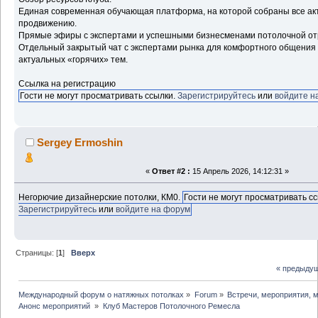
Единая современная обучающая платформа, на которой собраны все ак
продвижению.
Прямые эфиры с экспертами и успешными бизнесменами потолочной о
Отдельный закрытый чат с экспертами рынка для комфортного общения
актуальных «горячих» тем.
Ссылка на регистрацию
Гости не могут просматривать ссылки.
Зарегистрируйтесь
или
войдите н
Sergey Ermoshin
«
Ответ #2 :
15 Апрель 2026, 14:12:31 »
Негорючие дизайнерские потолки, КМ0.
Гости не могут просматривать сс
Зарегистрируйтесь
или
войдите на форум
Страницы: [
1
]
Вверх
« предыду
Международный форум о натяжных потолках
»
Forum
»
Встречи, мероприятия, 
Анонс мероприятий 
»
Клуб Мастеров Потолочного Ремесла