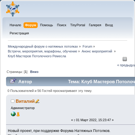
Начало
Форум
Помощь
Поиск
TinyPortal
Галерея
Вход
Регистрация
Международный форум о натяжных потолках
»
Forum
»
Встречи, мероприятия, марафоны, обучение
»
Анонс мероприятий 
»
Клуб Мастеров Потолочного Ремесла
« предыду
Страницы: [
1
]
Вниз
Автор
Тема: Клуб Мастеров Потоло
(Прочитано 81281 раз)
0 Пользователей и 56 Гостей просматривают эту тему.
Виталий
Администратор
«
:
01 Март 2022, 15:23:47 »
Новый проект, при поддержке Форума Натяжных Потолков.