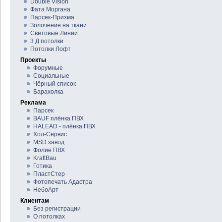
Double Vision
Фата Моргана
Парсек-Призма
Золочение на ткани
Световые Линии
3 Д потолки
Потолки Лофт
Проекты
Форумные
Социальные
Чёрный список
Барахолка
Реклама
Парсек
BAUF плёнка ПВХ
HALEAD - плёнка ПВХ
Хол-Сервис
MSD завод
Фолие ПВХ
KraftBau
Готика
ПластСтер
Фотопечать Адастра
НебоАрт
Клиентам
Без регистрации
О потолках