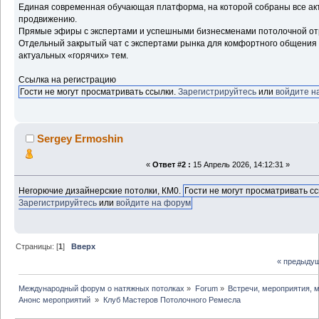
Единая современная обучающая платформа, на которой собраны все ак
продвижению.
Прямые эфиры с экспертами и успешными бизнесменами потолочной о
Отдельный закрытый чат с экспертами рынка для комфортного общения
актуальных «горячих» тем.
Ссылка на регистрацию
Гости не могут просматривать ссылки.
Зарегистрируйтесь
или
войдите н
Sergey Ermoshin
«
Ответ #2 :
15 Апрель 2026, 14:12:31 »
Негорючие дизайнерские потолки, КМ0.
Гости не могут просматривать сс
Зарегистрируйтесь
или
войдите на форум
Страницы: [
1
]
Вверх
« предыду
Международный форум о натяжных потолках
»
Forum
»
Встречи, мероприятия, 
Анонс мероприятий 
»
Клуб Мастеров Потолочного Ремесла