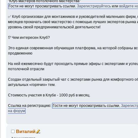
"Клуб мастеров потолочного мастерства"
Гости не могут просматривать ссылки.
Зарегистрируйтесь
или
войдите н
✅ Клуб организован для монтажников и руководителей маленьких фирм, 
месяцев прокачать своё мастерство с помощью лучших экспертов рынка 
уровень своей предпринимательской деятельности!
⁉ Чем интересен Клуб?
Это единая современная обучающая платформа, на которой собраны вс
продвижению
На ней ежемесячно будут проходить прямые эфиры с экспертами и ус
потолочной отрасли
Создан отдельный закрытый чат с экспертами рынка для комфортного 
актуальных «горячих» тем.
Стоимость участия в Клубе - 1000 руб в месяц.
Ссылка на регистрацию:
Гости не могут просматривать ссылки.
Зарегист
на форум
Виталий