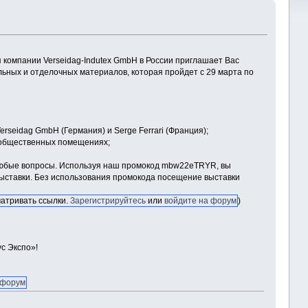
 компании Verseidag-Indutex GmbH в России приглашает Вас
льных и отделочных материалов, которая пройдет с 29 марта по
rseidag GmbH (Германия) и Serge Ferrari (Франция);
и общественных помещениях;
 любые вопросы. Используя наш промокод mbw22eTRYR, вы
выставки. Без использования промокода посещение выставки
матривать ссылки.
Зарегистрируйтесь
или
войдите на форум
)
с Экспо»!
 форум