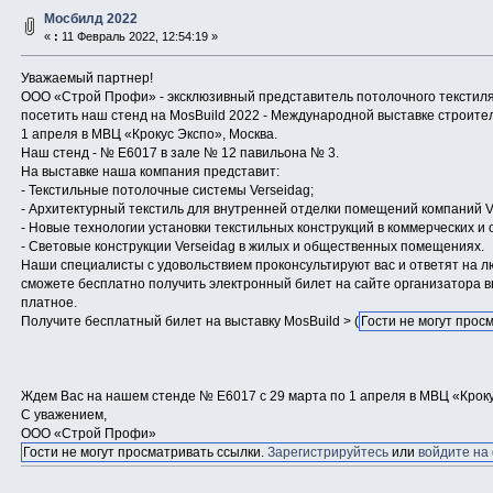
Мосбилд 2022
«
:
11 Февраль 2022, 12:54:19 »
Уважаемый партнер!
ООО «Строй Профи» - эксклюзивный представитель потолочного текстиля
посетить наш стенд на MosBuild 2022 - Международной выставке строите
1 апреля в МВЦ «Крокус Экспо», Москва.
Наш стенд - № Е6017 в зале № 12 павильона № 3.
На выставке наша компания представит:
- Текстильные потолочные системы Verseidag;
- Архитектурный текстиль для внутренней отделки помещений компаний Ve
- Новые технологии установки текстильных конструкций в коммерческих 
- Световые конструкции Verseidag в жилых и общественных помещениях.
Наши специалисты с удовольствием проконсультируют вас и ответят на
сможете бесплатно получить электронный билет на сайте организатора 
платное.
Получите бесплатный билет на выставку MosBuild > (
Гости не могут прос
Ждем Вас на нашем стенде № Е6017 с 29 марта по 1 апреля в МВЦ «Кроку
С уважением,
ООО «Строй Профи»
Гости не могут просматривать ссылки.
Зарегистрируйтесь
или
войдите на