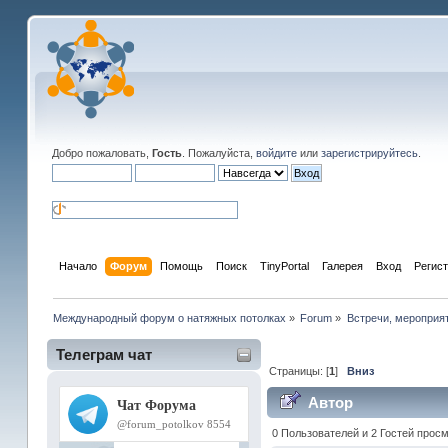
Добро пожаловать,
Гость
. Пожалуйста,
войдите
или
зарегистрируйтесь
.
Начало
Форум
Помощь
Поиск
TinyPortal
Галерея
Вход
Регис
Международный форум о натяжных потолках
»
Forum
»
Встречи, мероприя
Телеграм чат
Страницы: [
1
]
Вниз
Автор
0 Пользователей и 2 Гостей прос