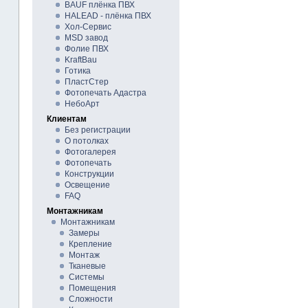
BAUF плёнка ПВХ
HALEAD - плёнка ПВХ
Хол-Сервис
MSD завод
Фолие ПВХ
KraftBau
Готика
ПластСтер
Фотопечать Адастра
НебоАрт
Клиентам
Без регистрации
О потолках
Фотогалерея
Фотопечать
Конструкции
Освещение
FAQ
Монтажникам
Монтажникам
Замеры
Крепление
Монтаж
Тканевые
Системы
Помещения
Сложности