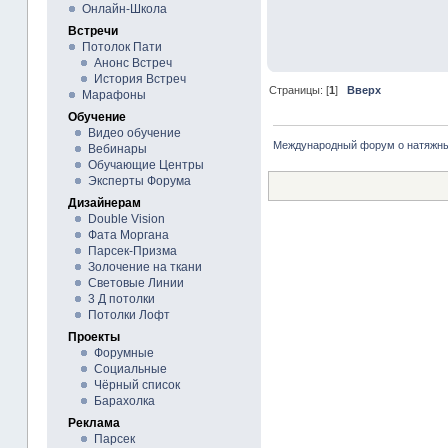
Онлайн-Школа
Встречи
Потолок Пати
Анонс Встреч
История Встреч
Страницы: [
1
]
Вверх
Марафоны
Обучение
Видео обучение
Международный форум о натяжны
Вебинары
Обучающие Центры
Эксперты Форума
Дизайнерам
Double Vision
Фата Моргана
Парсек-Призма
Золочение на ткани
Световые Линии
3 Д потолки
Потолки Лофт
Проекты
Форумные
Социальные
Чёрный список
Барахолка
Реклама
Парсек