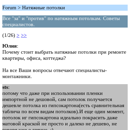
Forum > Натяжные потолки
Все "за" и "против" по натяжным потолкам. Советы
специалистов.
(1/26)
>
>>
Юлия
:
Почему стоит выбрать натяжные потолки при ремонте
квартиры, офиса, коттеджа?
На все Ваши вопросы отвечают специалисты-
монтажники.
sts
:
потому что даже при использовании пленки
импортной не дешовой, сам потолок получается
дешевле потолка из гипсокартона(есть сравнительная
таблича по всем видам потолков).И еще один момент,
потолок иг гипсокартона идеально покрасить даже
матовой краской не просто и далеко не дешево, не
говоря уже о глянце. ;)