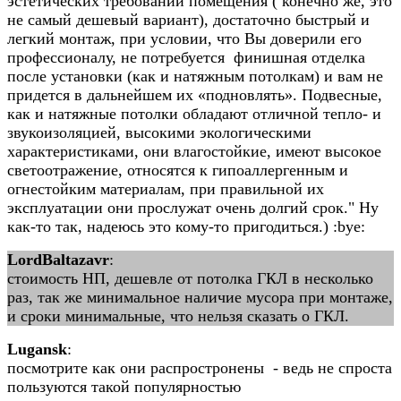
эстетических требований помещения ( конечно же, это
не самый дешевый вариант), достаточно быстрый и
легкий монтаж, при условии, что Вы доверили его
профессионалу, не потребуется финишная отделка
после установки (как и натяжным потолкам) и вам не
придется в дальнейшем их «подновлять». Подвесные,
как и натяжные потолки обладают отличной тепло- и
звукоизоляцией, высокими экологическими
характеристиками, они влагостойкие, имеют высокое
светоотражение, относятся к гипоаллергенным и
огнестойким материалам, при правильной их
эксплуатации они прослужат очень долгий срок." Ну
как-то так, надеюсь это кому-то пригодиться.) :bye:
LordBaltazavr
:
стоимость НП, дешевле от потолка ГКЛ в несколько
раз, так же минимальное наличие мусора при монтаже,
и сроки минимальные, что нельзя сказать о ГКЛ.
Lugansk
:
посмотрите как они распростронены - ведь не спроста
пользуются такой популярностью