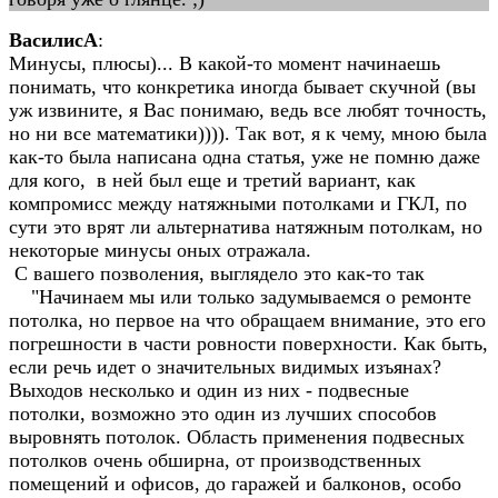
ВасилисА
:
Минусы, плюсы)... В какой-то момент начинаешь
понимать, что конкретика иногда бывает скучной (вы
уж извините, я Вас понимаю, ведь все любят точность,
но ни все математики)))). Так вот, я к чему, мною была
как-то была написана одна статья, уже не помню даже
для кого, в ней был еще и третий вариант, как
компромисс между натяжными потолками и ГКЛ, по
сути это врят ли альтернатива натяжным потолкам, но
некоторые минусы оных отражала.
С вашего позволения, выглядело это как-то так
"Начинаем мы или только задумываемся о ремонте
потолка, но первое на что обращаем внимание, это его
погрешности в части ровности поверхности. Как быть,
если речь идет о значительных видимых изъянах?
Выходов несколько и один из них - подвесные
потолки, возможно это один из лучших способов
выровнять потолок. Область применения подвесных
потолков очень обширна, от производственных
помещений и офисов, до гаражей и балконов, особо