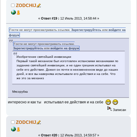
ZODCHIJ
«
Ответ #19 :
12 Июль 2013, 14:58:44 »
Гости не могут просматривать ссылки.
Зарегистрируйтесь
или
войдите на
форум
Гости не могут просматривать ссылки.
Зарегистрируйтесь
или
войдите на форум
Изобретение святейшей инквизиции
Первый такой механизм был изготовлен испанскими механиками по
заданию святейшей инквизиции, и не один грешник испытывал на
себе его действие. Дожил он почти в неизмененном виде до наших
дней, и все вы наверняка испытывали его действия и на себе. Что
же это за механиз
Мясорубка
интересно и как ты испытывал ее действия и на себе
Записан
ZODCHIJ
«
Ответ #20 :
12 Июль 2013, 14:59:57 »