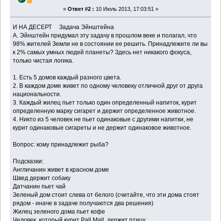
«
Ответ #2 :
10 Июль 2013, 17:03:51 »
И НА ДЕСЕРТ Задача Эйнштейна
А. Эйнштейн придумал эту задачу в прошлом веке и полагал, что
98% жителей Земли не в состоянии ее решить. Принадлежите ли вы
к 2% самых умных людей планеты? Здесь нет никакого фокуса,
только чистая логика.
1. Есть 5 домов каждый разного цвета.
2. В каждом доме живет по одному человеку отличной друг от друга
национальности.
3. Каждый жилец пьет только один определенный напиток, курит
определенную марку сигарет и держит определенное животное.
4. Никто из 5 человек не пьет одинаковые с другими напитки, не
курит одинаковые сигареты и не держит одинаковое животное.
Вопрос: кому принадлежит рыба?
Подсказки:
Англичанин живет в красном доме
Швед держит собаку
Датчанин пьет чай
Зеленый дом стоит слева от белого (считайте, что эти дома стоят
рядом - иначе в задаче получаются два решения)
Жилец зеленого дома пьет кофе
Человек, который курит Pall Mall, держит птицу