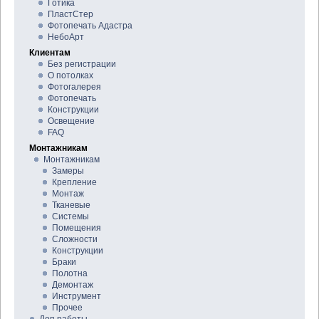
Готика
ПластСтер
Фотопечать Адастра
НебоАрт
Клиентам
Без регистрации
О потолках
Фотогалерея
Фотопечать
Конструкции
Освещение
FAQ
Монтажникам
Монтажникам
Замеры
Крепление
Монтаж
Тканевые
Системы
Помещения
Сложности
Конструкции
Браки
Полотна
Демонтаж
Инструмент
Прочее
Доп работы