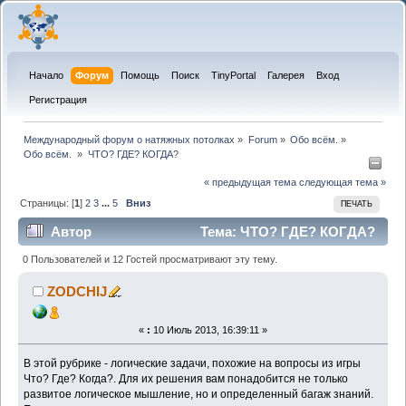
Начало
Форум
Помощь
Поиск
TinyPortal
Галерея
Вход
Регистрация
Международный форум о натяжных потолках
»
Forum
»
Обо всём.
»
Обо всём. 
»
ЧТО? ГДЕ? КОГДА?
« предыдущая тема
следующая тема »
Страницы: [
1
]
2
3
...
5
Вниз
ПЕЧАТЬ
Автор
Тема: ЧТО? ГДЕ? КОГДА?
(Прочитано 36832 раз)
0 Пользователей и 12 Гостей просматривают эту тему.
ZODCHIJ
«
:
10 Июль 2013, 16:39:11 »
В этой рубрике - логические задачи, похожие на вопросы из игры
Что? Где? Когда?. Для их решения вам понадобится не только
развитое логическое мышление, но и определенный багаж знаний.