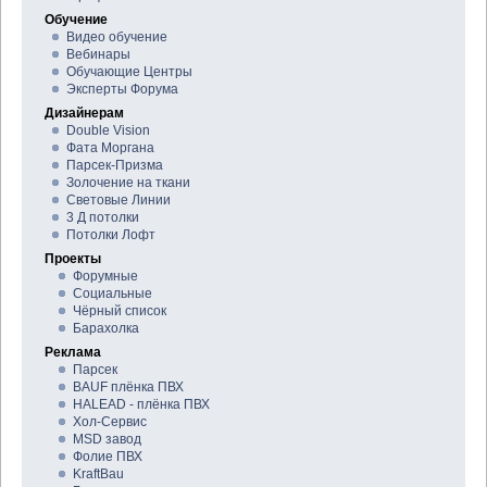
Обучение
Видео обучение
Вебинары
Обучающие Центры
Эксперты Форума
Дизайнерам
Double Vision
Фата Моргана
Парсек-Призма
Золочение на ткани
Световые Линии
3 Д потолки
Потолки Лофт
Проекты
Форумные
Социальные
Чёрный список
Барахолка
Реклама
Парсек
BAUF плёнка ПВХ
HALEAD - плёнка ПВХ
Хол-Сервис
MSD завод
Фолие ПВХ
KraftBau