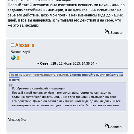
Первый такой механизм был изготовлен испанскими механиками по
заданию святейшей инквизиции, и не один грешник испытывал на
себе его действие. Дожил он почти в неизмененном виде до наших
дней, и все вы наверняка испытывали его действия и на себе. Что
же это за механиз
Записан
Alexas_s
Бизнес Клуб
«
Ответ #18 :
12 Июль 2013, 14:38:54 »
Гости не могут просматривать ссылки.
Зарегистрируйтесь
или
войдите на
форум
Изобретение святейшей инквизиции
Первый такой механизм был изготовлен испанскими механиками по
заданию святейшей инквизиции, и не один грешник испытывал на себе
его действие. Дожил он почти в неизмененном виде до наших дней, и все
вы наверняка испытывали его действия и на себе. Что же это за механиз
Мясорубка
Записан