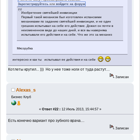
Зарегистрируйтесь
или
войдите на форум
Изобретение святейшей инквизиции
Первый такой механизм был изготовлен испанскими
механиками по заданию святейшей инквизиции, и не один
грешник испытывал на себе его действие. Дожил он почти в
неизмененном виде до наших дней, и все вы наверняка
испытывали его действия и на себе. Что же это за механиз
Мясорубка
интересно и как ты испытывал ее действия и на себе
Котлеты крутил... ))) Но у нее тоже ноги от туда растут....
Записан
Alexas_s
Бизнес Клуб
«
Ответ #22 :
12 Июль 2013, 15:44:57 »
Есть конечно вариант про зубного врача....
Записан