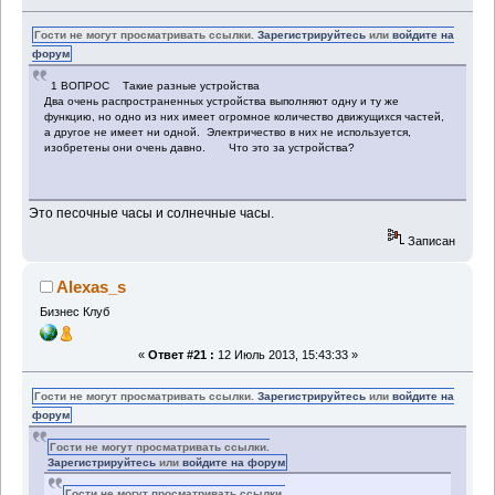
Гости не могут просматривать ссылки.
Зарегистрируйтесь
или
войдите на
форум
1 ВОПРОС Такие разные устройства
Два очень распространенных устройства выполняют одну и ту же
функцию, но одно из них имеет огромное количество движущихся частей,
а другое не имеет ни одной. Электричество в них не используется,
изобретены они очень давно. Что это за устройства?
Это песочные часы и солнечные часы.
Записан
Alexas_s
Бизнес Клуб
«
Ответ #21 :
12 Июль 2013, 15:43:33 »
Гости не могут просматривать ссылки.
Зарегистрируйтесь
или
войдите на
форум
Гости не могут просматривать ссылки.
Зарегистрируйтесь
или
войдите на форум
Гости не могут просматривать ссылки.