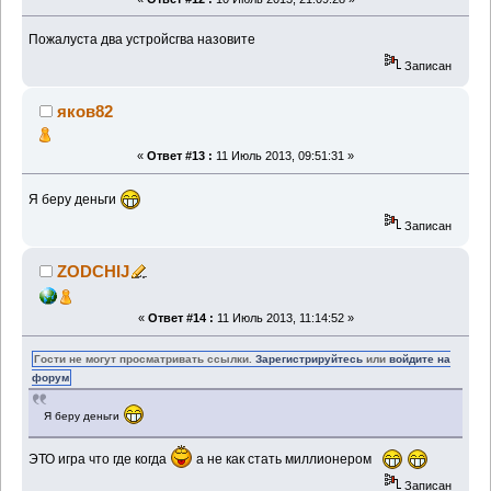
Пожалуста два устройсгва назовите
Записан
яков82
«
Ответ #13 :
11 Июль 2013, 09:51:31 »
Я беру деньги
Записан
ZODCHIJ
«
Ответ #14 :
11 Июль 2013, 11:14:52 »
Гости не могут просматривать ссылки.
Зарегистрируйтесь
или
войдите на
форум
Я беру деньги
ЭТО игра что где когда
а не как стать миллионером
Записан