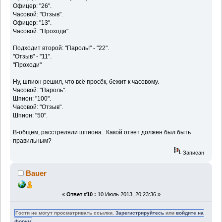
Офицер: "26".
Часовой: "Отзыв".
Офицер: "13".
Часовой: "Проходи".
Подходит второй: "Пароль!" - "22".
"Отзыв" - "11".
"Проходи"
Ну, шпион решил, что всё просёк, бежит к часовому.
Часовой: "Пароль".
Шпион: "100".
Часовой: "Отзыв".
Шпион: "50".
В-общем, расстреляли шпиона.. Какой ответ должен был быть
правильным?
Записан
Bauer
«
Ответ #10 :
10 Июль 2013, 20:23:36 »
Гости не могут просматривать ссылки.
Зарегистрируйтесь
или
войдите на
форум