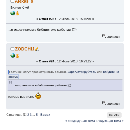
Alexas_s
Бизнес Клуб
«
Ответ #23 :
12 Июль 2013, 15:46:01 »
....я охранником в библиотеке работал ))))
Записан
ZODCHIJ
«
Ответ #24 :
12 Июль 2013, 16:23:22 »
Гости не могут просматривать ссылки.
Зарегистрируйтесь
или
войдите на
форум
....я охранником в библиотеке работал ))))
теперь все ясно
Записан
Страницы: [
1
]
2
3
...
5
Вверх
ПЕЧАТЬ
« предыдущая тема
следующая тема »