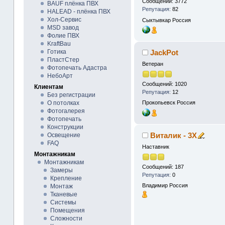
Сообщений: 3772
BAUF плёнка ПВХ
Репутация:
82
HALEAD - плёнка ПВХ
Хол-Сервис
Сыктывкар
Россия
MSD завод
Фолие ПВХ
KraftBau
JackPot
Готика
ПластСтер
Ветеран
Фотопечать Адастра
НебоАрт
Сообщений: 1020
Клиентам
Репутация:
12
Без регистрации
О потолках
Прокопьевск
Россия
Фотогалерея
Фотопечать
Конструкции
Виталик - 3X
Освещение
FAQ
Наставник
Монтажникам
Монтажникам
Сообщений: 187
Замеры
Репутация:
0
Крепление
Владимир
Россия
Монтаж
Тканевые
Системы
Помещения
Сложности