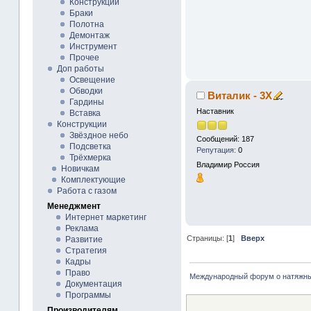
Конструкции
Браки
Полотна
Демонтаж
Инструмент
Прочее
Доп работы
Освещение
Обводки
Виталик - 3X
Гардины
Наставник
Вставка
Конструкции
Звёздное небо
Сообщений: 187
Подсветка
Репутация:
0
Трёхмерка
Владимир
Россия
Новичкам
Комплектующие
Работа с газом
Менеджмент
Интернет маркетинг
Реклама
Страницы: [
1
]
Вверх
Развитие
Стратегия
Кадры
Право
Международный форум о натяжны
Документация
Программы
Производителям