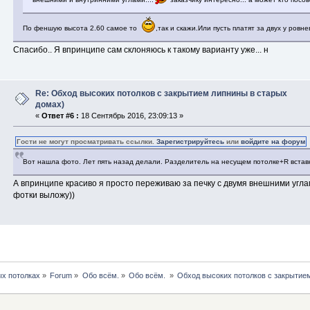
По феншую высота 2.60 самое то
,так и скажи.Или пусть платят за двух у ровн
Спасибо.. Я впринципе сам склоняюсь к такому варианту уже... н
Re: Обход высоких потолков с закрытием липнины в старых
домах)
«
Ответ #6 :
18 Сентябрь 2016, 23:09:13 »
Гости не могут просматривать ссылки.
Зарегистрируйтесь
или
войдите на форум
Вот нашла фото. Лет пять назад делали. Разделитель на несущем потолке+R вставк
А впринципе красиво я просто переживаю за печку с двумя внешними углами
фотки выложу))
х потолках
»
Forum
»
Обо всём.
»
Обо всём. 
»
Обход высоких потолков с закрытие