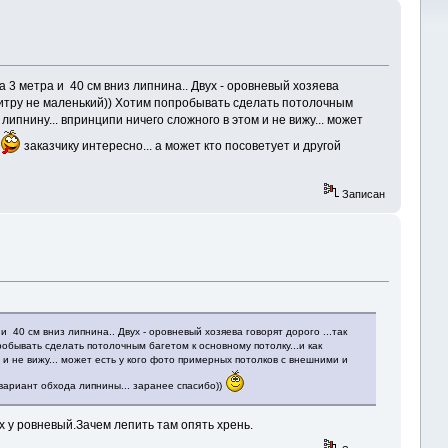
та 3 метра и 40 см вниз липнина.. Двух - оровневый хозяева
римитру не маленький)) Хотим попробывать сделать потолочным
липнину... впринципи ничего сложного в этом и не вижу... может
заказчику интересно... а может кто посоветует и другой
Записан
 и 40 см вниз липнина.. Двух - оровневый хозяева говорят дорого ...так
робывать сделать потолочным багетом к основному потолку...и как
 и не вижу... может есть у кого фото примерных потолков с внешними и
 вариант обхода липнины... заранее спасибо))
ух у ровневый.Зачем лепить там опять хрень.