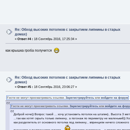
Re: Обход высоких потолков с закрытием липнины в старых
домах)
«
Ответ #4 :
18 Сентябрь 2016, 17:25:34 »
как крышка гроба получится
Re: Обход высоких потолков с закрытием липнины в старых
домах)
«
Ответ #5 :
18 Сентябрь 2016, 23:06:27 »
Гости не могут просматривать ссылки.
Зарегистрируйтесь
или
войдите на форум
Гости не могут просматривать ссылки.
Зарегистрируйтесь
или
войдите на фор
Доброй ночи)) Вопрос такой ... хочу установить потолок на штапик).. Высота 3 ме
...так как хотят скрыть только липнину.. а погонаж по перимитру не маленький)) 
как разделитель от основного потолка под липнину... впринципи ничего сложного 
внешними и внутринними углами....
заказчику интересно... а может кто посо