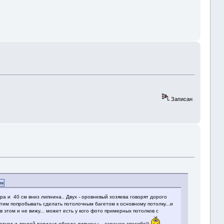
Записан
ум
тра и 40 см вниз липнина.. Двух - оровневый хозяева говорят дорого
Хотим попробывать сделать потолочным багетом к основному потолку...и
в этом и не вижу... может есть у кого фото примерных потолков с
ветует и другой вариант обхода липнины... заранее спасибо))