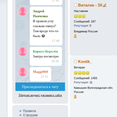
Виталик - 3X
Наставник
Сообщений: 187
Репутация:
0
Владимир
Россия
Kostik_
Ветеран
Сообщений: 1493
Репутация:
11
Камышин Волгоградская обл.
Россия
Правила
О форуме