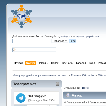
Добро пожаловать,
Гость
. Пожалуйста,
войдите
или
зарегистрируйтесь
.
Начало
Форум
Помощь
Поиск
TinyPortal
Галерея
Вход
Регис
Международный форум о натяжных потолках
»
Forum
»
Обо всём.
»
Обо вс
Телеграм чат
Страницы: [
1
]
Вниз
Автор
0 Пользователей и 1 Гость просма