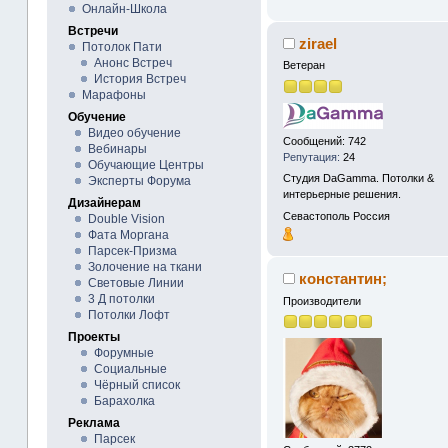
Онлайн-Школа
Встречи
zirael
Потолок Пати
Анонс Встреч
Ветеран
История Встреч
Марафоны
Обучение
Видео обучение
Сообщений: 742
Вебинары
Репутация:
24
Обучающие Центры
Студия DaGamma. Потолки &
Эксперты Форума
интерьерные решения.
Дизайнерам
Севастополь
Россия
Double Vision
Фата Моргана
Парсек-Призма
Золочение на ткани
константин;
Световые Линии
3 Д потолки
Производители
Потолки Лофт
Проекты
Форумные
Социальные
Чёрный список
Барахолка
Реклама
Парсек