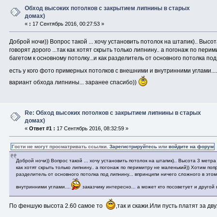
Обход высоких потолков с закрытием липнины в старых
домах)
«
:
17 Сентябрь 2016, 00:27:53 »
Доброй ночи)) Вопрос такой ... хочу установить потолок на штапик).. Высо
говорят дорого ...так как хотят скрыть только липнину.. а погонаж по пе
багетом к основному потолку...и как разделитель от основного потолка под 
есть у кого фото примерных потолков с внешними и внутринними углами....
вариант обхода липнины... заранее спасибо))
Re: Обход высоких потолков с закрытием липнины в старых
домах)
«
Ответ #1 :
17 Сентябрь 2016, 08:32:59 »
Гости не могут просматривать ссылки.
Зарегистрируйтесь
или
войдите на форум
Доброй ночи)) Вопрос такой ... хочу установить потолок на штапик).. Высота 3 метра
как хотят скрыть только липнину.. а погонаж по перимитру не маленький)) Хотим поп
разделитель от основного потолка под липнину... впринципи ничего сложного в этом
внутринними углами....
заказчику интересно... а может кто посоветует и другой
По феншую высота 2.60 самое то
,так и скажи.Или пусть платят за дв