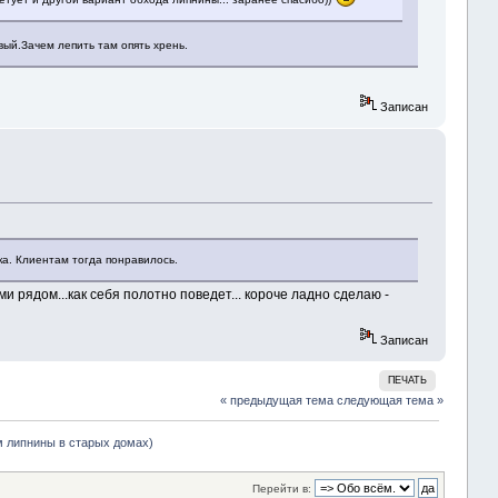
евый.Зачем лепить там опять хрень.
Записан
а. Клиентам тогда понравилось.
 рядом...как себя полотно поведет... короче ладно сделаю -
Записан
ПЕЧАТЬ
« предыдущая тема
следующая тема »
м липнины в старых домах)
Перейти в: