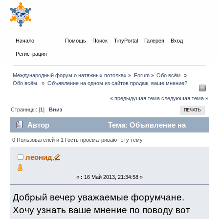
Начало
Форум
Помощь
Поиск
TinyPortal
Галерея
Вход
Регистрация
Международный форум о натяжных потолках
»
Forum
»
Обо всём.
»
Обо всём. 
»
Объявление на одном из сайтов продаж, ваше мнение?
« предыдущая тема
следующая тема »
Страницы: [
1
]
Вниз
ПЕЧАТЬ
Автор
Тема: Объявление на
одном из сайтов продаж, ваше мнение? (Прочитано
0 Пользователей и 1 Гость просматривают эту тему.
9695 раз)
леонид
«
:
16 Май 2013, 21:34:58 »
Добрый вечер уважаемые форумчане.
Хочу узнать ваше мнение по поводу вот