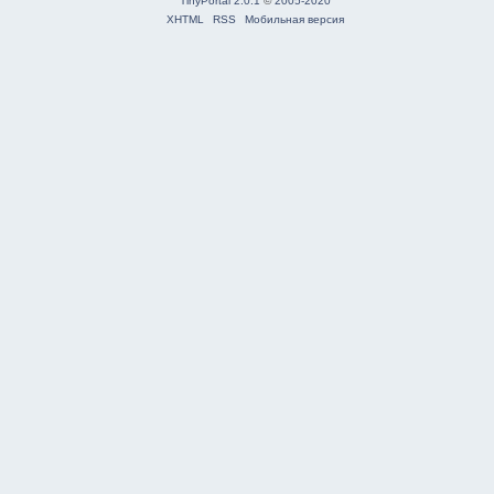
TinyPortal 2.0.1
©
2005-2020
XHTML
RSS
Мобильная версия