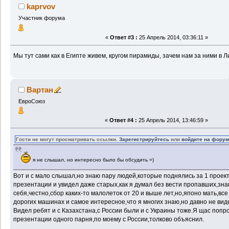
kaprvov
Участник форума
«
Ответ #3 :
25 Апрель 2014, 03:36:11 »
Мы тут сами как в Египте живем, кругом пирамиды, зачем нам за ними в Л
Вартан
ЕвроСоюз
«
Ответ #4 :
25 Апрель 2014, 13:46:59 »
Гости не могут просматривать ссылки.
Зарегистрируйтесь
или
войдите на фору
я не слышал, но интересно было бы обсудить =)
Вот и с мало слышал,но знаю пару людей,которые поднялись за 1 проект
презентации и увидел даже старых,как я думал без вести пропавших,зн
себя,честно,сбор каких-то малолеток от 20 и выше лет,но,японо мать,все
дорогих машинах и самое интересное,что я многих знаю,но давно не вид
Видел ребят и с Казахстана,с России были и с Украины тоже.Я щас попр
презентации одного парня,по моему с России,толково объяснил.