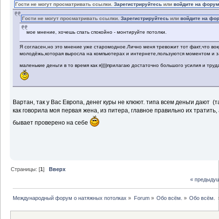
Гости не могут просматривать ссылки.
Зарегистрируйтесь
или
войдите на фору
Гости не могут просматривать ссылки.
Зарегистрируйтесь
или
войдите на фо
мое мнение, хочешь спать спокойно - монтируйте потолки.
Я согласен,но это мнение уже старомодное.Лично меня тревожит тот факт,что вок
молодёжь,которая выросла на компьютерах и интернете,пользуются моментом и 
маленькие деньги в то время как я))))прилагаю достаточно большого усилия и тру
Вартан, так у Вас Европа, денег куры не клюют. типа всем деньги дают (т
как говорила моя первая жена, из питера, главное правильно их тратить, 
бывает проверено на себе
Страницы: [
1
]
Вверх
« предыду
Международный форум о натяжных потолках
»
Forum
»
Обо всём.
»
Обо всём. 