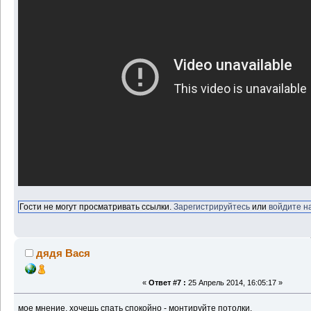
Гости не могут просматривать ссылки.
Зарегистрируйтесь
или
войдите н
дядя Вася
«
Ответ #7 :
25 Апрель 2014, 16:05:17 »
мое мнение, хочешь спать спокойно - монтируйте потолки.