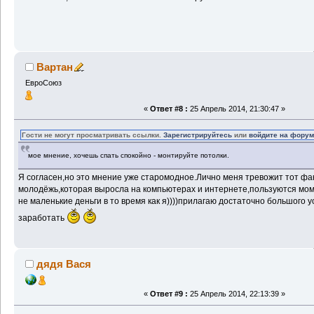
Вартан
ЕвроСоюз
«
Ответ #8 :
25 Апрель 2014, 21:30:47 »
Гости не могут просматривать ссылки.
Зарегистрируйтесь
или
войдите на фору
мое мнение, хочешь спать спокойно - монтируйте потолки.
Я согласен,но это мнение уже старомодное.Лично меня тревожит тот фак
молодёжь,которая выросла на компьютерах и интернете,пользуются мо
не маленькие деньги в то время как я))))прилагаю достаточно большого 
заработать
дядя Вася
«
Ответ #9 :
25 Апрель 2014, 22:13:39 »