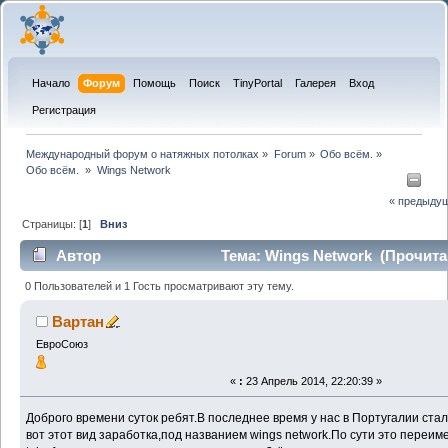
Начало
Форум
Помощь
Поиск
TinyPortal
Галерея
Вход
Регистрация
Международный форум о натяжных потолках
»
Forum
»
Обо всём.
»
Обо всём. 
»
Wings Network
« предыду
Страницы: [
1
]
Вниз
Автор
Тема: Wings Network (Прочитан
0 Пользователей и 1 Гость просматривают эту тему.
Вартан
ЕвроСоюз
«
:
23 Апрель 2014, 22:20:39 »
Доброго времени суток ребят.В последнее время у нас в Португалии ст
вот этот вид заработка,под названием wings network.По сути это переи