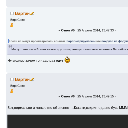
Вартан
ЕвроСоюз
«
Ответ #5 :
25 Апрель 2014, 13:47:33 »
Гости не могут просматривать ссылки.
Зарегистрируйтесь
или
войдите на фору
Мы тут сами как в Египте живем, кругом пирамиды, зачем нам за ними в Лиссабон 
Ну видимо зачем то надо,раз едут
Вартан
ЕвроСоюз
«
Ответ #6 :
25 Апрель 2014, 13:49:15 »
Вот,нормально и конкретно объясняет....Кстати,видел недавно бусс ММ