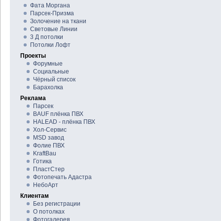
Фата Моргана
Парсек-Призма
Золочение на ткани
Световые Линии
3 Д потолки
Потолки Лофт
Проекты
Форумные
Социальные
Чёрный список
Барахолка
Реклама
Парсек
BAUF плёнка ПВХ
HALEAD - плёнка ПВХ
Хол-Сервис
MSD завод
Фолие ПВХ
KraftBau
Готика
ПластСтер
Фотопечать Адастра
НебоАрт
Клиентам
Без регистрации
О потолках
Фотогалерея