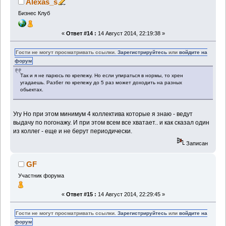
Alexas_s
Бизнес Клуб
«
Ответ #14 :
14 Август 2014, 22:19:38 »
Гости не могут просматривать ссылки.
Зарегистрируйтесь
или
войдите на
форум
Так и я не парюсь по крепежу. Но если упираться в нормы, то хрен
угадаешь. Разбег по крепежу до 5 раз может доходить на разных
обьектах.
Угу Но при этом минимум 4 коллектива которые я знаю - ведут
выдачу по погонажу. И при этом всем все хватает.. и как сказал один
из коллег - еще и не берут периодически.
Записан
GF
Участник форума
«
Ответ #15 :
14 Август 2014, 22:29:45 »
Гости не могут просматривать ссылки.
Зарегистрируйтесь
или
войдите на
форум