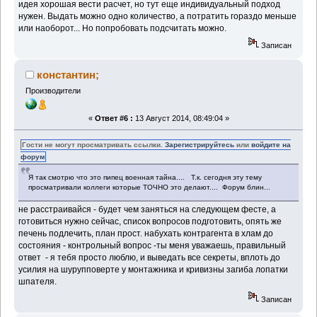
идея хорошая вести расчет, но тут еще индивидуальный подход
нужен. Выдать можно одно количество, а потратить гораздо меньше
или наоборот... Но попробовать подсчитать можно.
Записан
константин;
Производители
«
Ответ #6 :
13 Август 2014, 08:49:04 »
Гости не могут просматривать ссылки.
Зарегистрируйтесь
или
войдите на
форум
Я так смотрю что это пипец военная тайна.... Т.к. сегодня эту тему
просматривали коллеги которые ТОЧНО это делают.... Форум блин...
не расстраивайся - будет чем заняться на следующем фесте, а
готовиться нужно сейчас, список вопросов подготовить, опять же
печень подлечить, план прост. набухать контрагента в хлам до
состояния - контрольный вопрос -ты меня уважаешь, правильный
ответ - я тебя просто люблю, и выведать все секреты, вплоть до
усилия на шурупповерте у монтажника и кривизны загиба лопатки
шпателя.
Записан