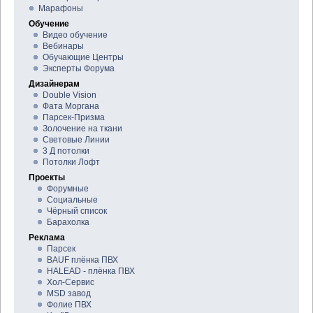
Марафоны
Обучение
Видео обучение
Вебинары
Обучающие Центры
Эксперты Форума
Дизайнерам
Double Vision
Фата Моргана
Парсек-Призма
Золочение на ткани
Световые Линии
3 Д потолки
Потолки Лофт
Проекты
Форумные
Социальные
Чёрный список
Барахолка
Реклама
Парсек
BAUF плёнка ПВХ
HALEAD - плёнка ПВХ
Хол-Сервис
MSD завод
Фолие ПВХ