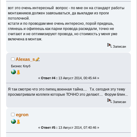
вот это очень интересный вопрос - по мне он на стандарт работы
монтажников должен завязываться, да выкладки из проги
потолочной.
кстати и по проводам мне очень интересно, порой придешь,
глянешь и офигеешь как парни провода раскидали, точно не
считают и не оптимизируют провода, но стоимость у меня уже
включена в монтаж.
Записан
Alexas_s
Бизнес Клуб
«
Ответ #4 :
13 Август 2014, 00:45:44 »
Я так смотрю что это пипец военная тайна.... Т.к. сегодня эту тему
просматривали коллеги которые ТОЧНО это делают.... Форум блин...
Записан
egron
«
Ответ #5 :
13 Август 2014, 07:40:46 »