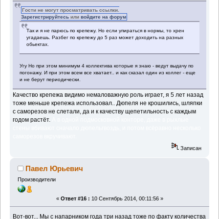
Гости не могут просматривать ссылки.
Зарегистрируйтесь
или
войдите на форум
Так и я не парюсь по крепежу. Но если упираться в нормы, то хрен
угадаешь. Разбег по крепежу до 5 раз может доходить на разных
обьектах.
Угу Но при этом минимум 4 коллектива которые я знаю - ведут выдачу по
погонажу. И при этом всем все хватает.. и как сказал один из коллег - еще
и не берут периодически.
Качество крепежа видимо немаловажную роль играет, я 5 лет назад
тоже меньше крепежа использовал.. Дюпеля не крошились, шляпки
с саморезов не слетали, да и к качеству щепетильность с каждым
годом растёт.
А в одной подмосковной конторе, даже в рыхлые
стены вбивают сначало дюпельгвоздь, и потом всёравно несколько
саморезов вкручивают.
Записан
Павел Юрьевич
Производители
«
Ответ #16 :
10 Сентябрь 2014, 00:11:56 »
Вот-вот... Мы с напарником года три назад тоже по факту количества