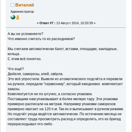
Виталий
Администратор
«
Ответ #7 :
13 Август 2014, 10:20:39 »
А вы не усложняете?
Что именно считать то из расходников?
Мы считаем автоматически багет, вставки, площадки, закладные,
кольца..
С этим всё понятно.
Что ещё?
Дюбеля, саморезы, клей, свёрла.
Это всё упростили. Вывели из атоматического подсчёта и перевели
на ручное, передали "сервиснику", который ежедневно комплектует
заказы.
Комплектуется не по штучно, а согласно упаковок.
Поставщики нам упаковывают в более мелкую тару. Эти упаковки
примерно расписали на метраж. Например упаковки саморезов
примерно хватает на 120 п.м. Так их и выписывают в ручном режиме.
Но подсчёт ухода ведётся автоматически. По истечению месяца не
составляет труда просмотреть расход и определить, кто из бригад
перерасходывал что-либо.