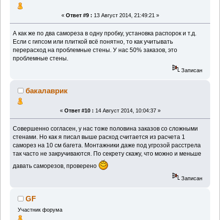
«
Ответ #9 :
13 Август 2014, 21:49:21 »
А как же по два самореза в одну пробку, установка распорок и т.д.
Если с гипсом или плиткой всё понятно, то как учитывать
перерасход на проблемные стены. У нас 50% заказов, это
проблемные стены.
Записан
бакалаврик
«
Ответ #10 :
14 Август 2014, 10:04:37 »
Совершенно согласен, у нас тоже половина заказов со сложными
стенами. Но как я писал выше расход считается из расчета 1
саморез на 10 см багета. Монтажники даже под угрозой расстрела
так часто не закручиваются. По секрету скажу, что можно и меньше
давать саморезов, проверено
Записан
GF
Участник форума