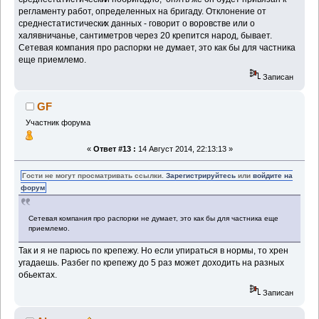
регламенту работ, определенных на бригаду. Отклонение от
среднестатистически
х данных - говорит о воровстве или о
халявничанье, сантиметров через 20 крепится народ, бывает.
Сетевая компания про распорки не думает, это как бы для частника
еще приемлемо.
Записан
GF
Участник форума
«
Ответ #13 :
14 Август 2014, 22:13:13 »
Гости не могут просматривать ссылки.
Зарегистрируйтесь
или
войдите на
форум
Сетевая компания про распорки не думает, это как бы для частника еще
приемлемо.
Так и я не парюсь по крепежу. Но если упираться в нормы, то хрен
угадаешь. Разбег по крепежу до 5 раз может доходить на разных
обьектах.
Записан