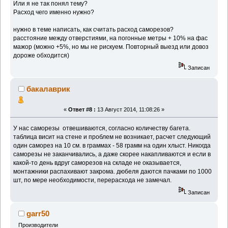
Или я не так понял тему?
Расход чего именно нужно?
нужно в теме написать, как считать расход саморезов?
расстояние между отверстиями, на погонные метры + 10% на фас
мажор (можно +5%, но мы не рискуем. Повторный выезд или довоз
дороже обходится)
Записан
бакалаврик
«
Ответ #8 :
13 Август 2014, 11:08:26 »
У нас саморезы отвешиваются, согласно количеству багета.
таблица висит на стене и проблем не возникает, расчет следующий
один саморез на 10 см. в граммах - 58 грамм на один хлыст. Никогда
саморезы не заканчивались, а даже скорее накапливаются и если в
какой-то день вдруг саморезов на складе не оказывается,
монтажники распахивают закрома. дюбеля даются пачками по 1000
шт, по мере необходимости, перерасхода не замечал.
Записан
garr50
Производители