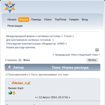
Начало
Форум
Помощь
Поиск
TinyPortal
Галерея
Вход
Регистрация
Международный форум о натяжных потолках
»
Forum
»
Для монтажников натяжных потолков 
»
Обсуждение комплектующих
(Модератор:
АЛИК
) »
Норма расхода крепежа.
« предыдущая тема
следующая тема »
Страницы: [
1
]
Вниз
ПЕЧАТЬ
Автор
Тема: Норма расхода
крепежа. (Прочитано 15287 раз)
0 Пользователей и 1 Гость просматривают эту тему.
Alexas_s
Бизнес Клуб
«
:
12 Август 2014, 15:17:01 »