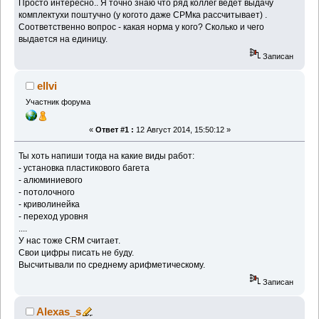
Просто интересно.. Я точно знаю что ряд коллег ведет выдачу
комплектухи поштучно (у когото даже СРМка рассчитывает) .
Соответственно вопрос - какая норма у кого? Сколько и чего
выдается на единицу.
Записан
ellvi
Участник форума
«
Ответ #1 :
12 Август 2014, 15:50:12 »
Ты хоть напиши тогда на какие виды работ:
- установка пластикового багета
- алюминиевого
- потолочного
- криволинейка
- переход уровня
....
У нас тоже CRM считает.
Свои цифры писать не буду.
Высчитывали по среднему арифметическому.
Записан
Alexas_s