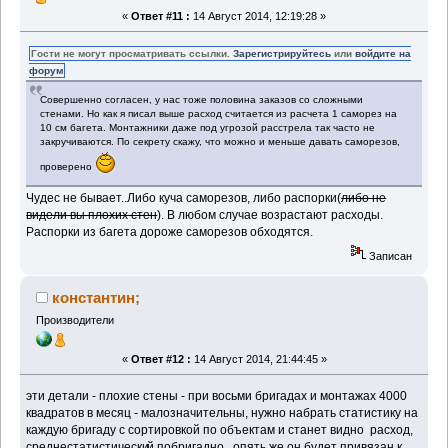
«
Ответ #11 :
14 Август 2014, 12:19:28 »
Гости не могут просматривать ссылки.
Зарегистрируйтесь
или
войдите на
форум
Совершенно согласен, у нас тоже половина заказов со сложными
стенами. Но как я писал выше расход считается из расчета 1 саморез на
10 см багета. Монтажники даже под угрозой расстрела так часто не
закручиваются. По секрету скажу, что можно и меньше давать саморезов,
проверено
Чудес не бывает..Либо куча саморезов, либо распорки(
либо не
видели вы плохих стен
). В любом случае возрастают расходы.
Распорки из багета дороже саморезов обходятся.
Записан
константин;
Производители
«
Ответ #12 :
14 Август 2014, 21:44:45 »
эти детали - плохие стены - при восьми бригадах и монтажах 4000
квадратов в месяц - малозначительны, нужно набрать статистику на
каждую бригаду с сортировкой по объектам и станет видно расход,
среднестатистически
й побригадно, опять же он будет привязан к