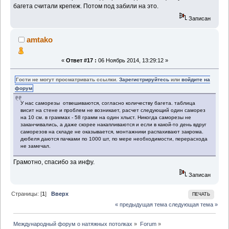
багета считали крепеж. Потом под забили на это.
Записан
amtako
«
Ответ #17 :
06 Ноябрь 2014, 13:29:12 »
Гости не могут просматривать ссылки.
Зарегистрируйтесь
или
войдите на
форум
У нас саморезы отвешиваются, согласно количеству багета. таблица
висит на стене и проблем не возникает, расчет следующий один саморез
на 10 см. в граммах - 58 грамм на один хлыст. Никогда саморезы не
заканчивались, а даже скорее накапливаются и если в какой-то день вдруг
саморезов на складе не оказывается, монтажники распахивают закрома.
дюбеля даются пачками по 1000 шт, по мере необходимости, перерасхода
не замечал.
Грамотно, спасибо за инфу.
Записан
Страницы: [
1
]
Вверх
ПЕЧАТЬ
« предыдущая тема
следующая тема »
Международный форум о натяжных потолках
»
Forum
»