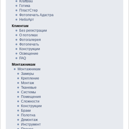
KraftBau
Готика
ПластСтер
Фотопечать Адастра
НебоАрт
Клиентам
Без регистрации
О потолках
Фотогалерея
Фотопечать
Конструкции
Освещение
FAQ
Монтажникам
Монтажникам
Замеры
Крепление
Монтаж
Тканевые
Системы
Помещения
Сложности
Конструкции
Браки
Полотна
Демонтаж
Инструмент
Прочее