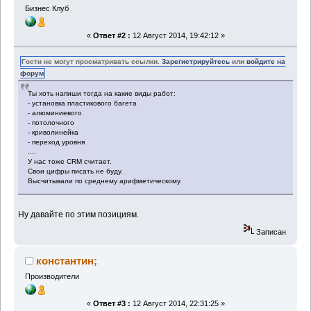
Бизнес Клуб
«
Ответ #2 :
12 Август 2014, 19:42:12 »
Гости не могут просматривать ссылки.
Зарегистрируйтесь
или
войдите на
форум
Ты хоть напиши тогда на какие виды работ:
- установка пластикового багета
- алюминиевого
- потолочного
- криволинейка
- переход уровня
....
У нас тоже CRM считает.
Свои цифры писать не буду.
Высчитывали по среднему арифметическому.
Ну давайте по этим позициям.
Записан
константин;
Производители
«
Ответ #3 :
12 Август 2014, 22:31:25 »