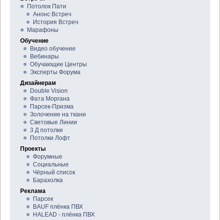
Потолок Пати
Анонс Встреч
История Встреч
Марафоны
Обучение
Видео обучение
Вебинары
Обучающие Центры
Эксперты Форума
Дизайнерам
Double Vision
Фата Моргана
Парсек-Призма
Золочение на ткани
Световые Линии
3 Д потолки
Потолки Лофт
Проекты
Форумные
Социальные
Чёрный список
Барахолка
Реклама
Парсек
BAUF плёнка ПВХ
HALEAD - плёнка ПВХ