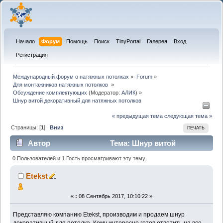
Начало
Форум
Помощь
Поиск
TinyPortal
Галерея
Вход
Регистрация
Международный форум о натяжных потолках
»
Forum
»
Для монтажников натяжных потолков 
»
Обсуждение комплектующих
(Модератор:
АЛИК
) »
Шнур витой декоративный для натяжных потолков
« предыдущая тема
следующая тема »
Страницы: [
1
]
Вниз
ПЕЧАТЬ
Автор
Тема: Шнур витой
декоративный для натяжных потолков (Прочитано
0 Пользователей и 1 Гость просматривают эту тему.
14394 раз)
Etekst
«
:
08 Сентябрь 2017, 10:10:22 »
Представляю компанию Etekst, производим и продаем шнур
декоративный для потолка. Кому интересно готов ответить на все