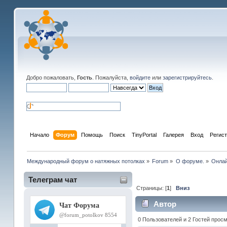
Добро пожаловать,
Гость
. Пожалуйста,
войдите
или
зарегистрируйтесь
.
Начало
Форум
Помощь
Поиск
TinyPortal
Галерея
Вход
Регис
Международный форум о натяжных потолках
»
Forum
»
О форуме.
»
Онлай
Телеграм чат
Страницы: [
1
]
Вниз
Автор
0 Пользователей и 2 Гостей прос