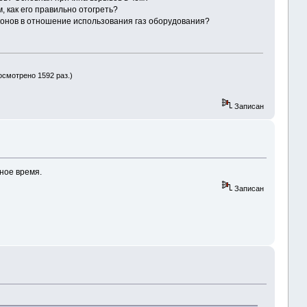
, как его правильно отогреть?
аконов в отношение использования газ оборудования?
осмотрено 1592 раз.)
Записан
ное время.
Записан