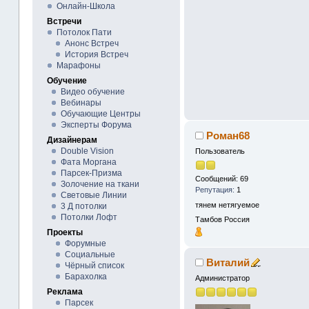
Онлайн-Школа
Встречи
Потолок Пати
Анонс Встреч
История Встреч
Марафоны
Обучение
Видео обучение
Вебинары
Обучающие Центры
Эксперты Форума
Роман68
Дизайнерам
Double Vision
Пользователь
Фата Моргана
Парсек-Призма
Сообщений: 69
Золочение на ткани
Репутация:
1
Световые Линии
тянем нетягуемое
3 Д потолки
Потолки Лофт
Тамбов
Россия
Проекты
Форумные
Социальные
Виталий
Чёрный список
Барахолка
Администратор
Реклама
Парсек