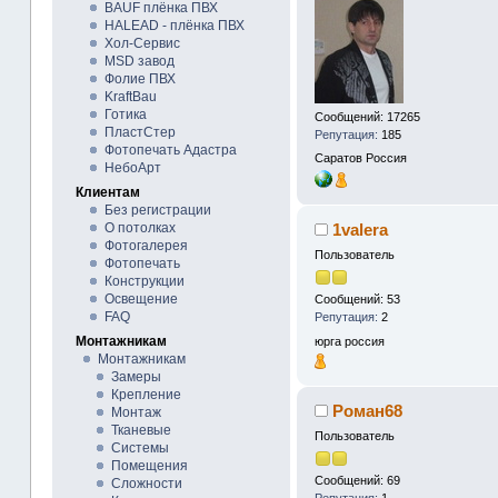
BAUF плёнка ПВХ
HALEAD - плёнка ПВХ
Хол-Сервис
MSD завод
Фолие ПВХ
KraftBau
Готика
Сообщений: 17265
ПластСтер
Репутация:
185
Фотопечать Адастра
Саратов
Россия
НебоАрт
Клиентам
Без регистрации
О потолках
1valera
Фотогалерея
Пользователь
Фотопечать
Конструкции
Освещение
Сообщений: 53
FAQ
Репутация:
2
Монтажникам
юрга
россия
Монтажникам
Замеры
Крепление
Роман68
Монтаж
Тканевые
Пользователь
Системы
Помещения
Сообщений: 69
Сложности