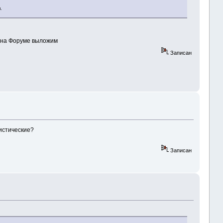
.
и на Форуме выложим
Записан
истические?
Записан