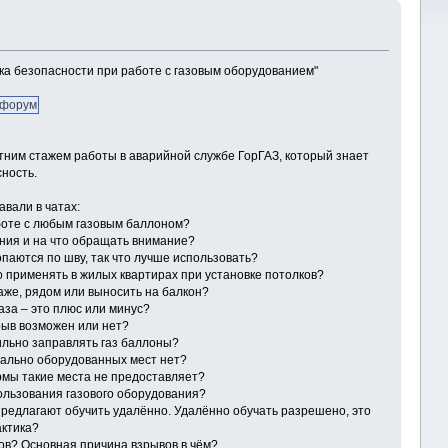
ка безопасности при работе с газовым оборудованием"
 форум
тним стажем работы в аварийной службе ГорГАЗ, который знает
сность.
авали в чатах:
боте с любым газовым баллоном?
ания и на что обращать внимание?
паются по шву, так что лучше использовать?
 применять в жилых квартирах при установке потолков?
таже, рядом или выносить на балкон?
аза – это плюс или минус?
зрыв возможен или нет?
вильно заправлять газ баллоны?
ециально оборудованных мест нет?
фирмы такие места не предоставляет?
ользования газового оборудования?
 предлагают обучить удалённо. Удалённо обучать разрешено, это
ктика?
ов? Основная причина взрывов в чём?