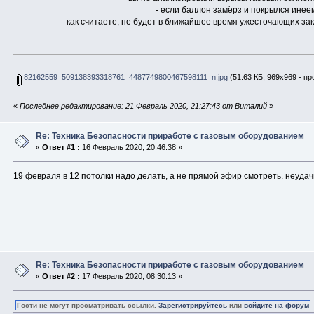
- если баллон замёрз и покрылся инеем
- как считаете, не будет в ближайшее время ужесточающих з
82162559_509138393318761_4487749800467598111_n.jpg
(51.63 КБ, 969x969 - пр
«
Последнее редактирование: 21 Февраль 2020, 21:27:43 от Виталий
»
Re: Техника Безопасности приработе с газовым оборудованием
«
Ответ #1 :
16 Февраль 2020, 20:46:38 »
19 февраля в 12 потолки надо делать, а не прямой эфир смотреть. неудач
Re: Техника Безопасности приработе с газовым оборудованием
«
Ответ #2 :
17 Февраль 2020, 08:30:13 »
Гости не могут просматривать ссылки.
Зарегистрируйтесь
или
войдите на форум