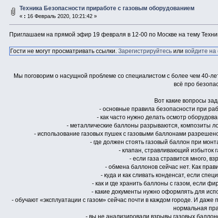
Техника Безопасности приработе с газовым оборудованием
«
:
16 Февраль 2020, 10:21:42 »
Приглашаем на прямой эфир 19 февраля в 12-00 по Москве на тему Техни
Гости не могут просматривать ссылки.
Зарегистрируйтесь
или
войдите на
Мы поговорим о насущной проблеме со специалистом с более чем 40-ле
всё про безопа
Вот какие вопросы зад
- основные правила безопасности при ра
- как часто нужно делать осмотр оборудов
- металлические баллоны разрываются, композиты ло
- использование газовых пушек с газовыми баллонами разрешено
- где должен стоять газовый баллон при мон
- клапан, стравливающий избыток г
- если газа стравится много, в
- обмена баллонов сейчас нет. Как пра
- куда и как сливать конденсат, если сп
- как и где хранить баллоны с газом, если 
- какие документы нужно оформлять для исп
- обучают «эксплуатации с газом» сейчас почти в каждом городе. И даже
нормальная пра
- вы не анализировали взрывы газовых баллон