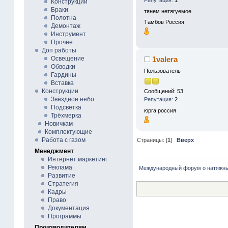
Репутация:
1
Конструкции
Браки
тянем нетягуемое
Полотна
Тамбов
Россия
Демонтаж
Инструмент
Прочее
Доп работы
Освещение
1valera
Обводки
Пользователь
Гардины
Вставка
Конструкции
Сообщений: 53
Звёздное небо
Репутация:
2
Подсветка
юрга
россия
Трёхмерка
Новичкам
Комплектующие
Работа с газом
Страницы: [
1
]
Вверх
Менеджмент
Интернет маркетинг
Реклама
Международный форум о натяжны
Развитие
Стратегия
Кадры
Право
Документация
Программы
Производителям