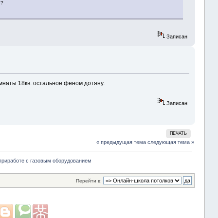
е?
Записан
мнаты 18кв. остальное феном дотяну.
Записан
ПЕЧАТЬ
« предыдущая тема
следующая тема »
приработе с газовым оборудованием 
Перейти в: