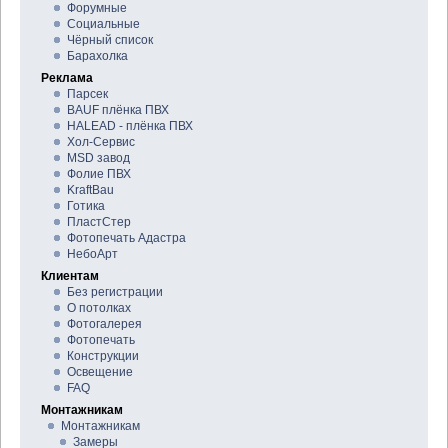
Форумные
Социальные
Чёрный список
Барахолка
Реклама
Парсек
BAUF плёнка ПВХ
HALEAD - плёнка ПВХ
Хол-Сервис
MSD завод
Фолие ПВХ
KraftBau
Готика
ПластСтер
Фотопечать Адастра
НебоАрт
Клиентам
Без регистрации
О потолках
Фотогалерея
Фотопечать
Конструкции
Освещение
FAQ
Монтажникам
Монтажникам
Замеры