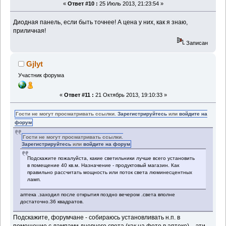
«
Ответ #10 :
25 Июль 2013, 21:23:54 »
Диодная панель, если быть точнее! А цена у них, как я знаю,
приличная!
Записан
Gjlyt
Участник форума
«
Ответ #11 :
21 Октябрь 2013, 19:10:33 »
Гости не могут просматривать ссылки.
Зарегистрируйтесь
или
войдите на
форум
Гости не могут просматривать ссылки.
Зарегистрируйтесь
или
войдите на форум
Подскажите пожалуйста, какие светильники лучше всего установить
в помещение 40 кв.м. Назначение - продуктовый магазин. Как
правильно рассчитать мощность или поток света люминесцентных
ламп.
аптека .заходил после открытия поздно вечером .света вполне
достаточно.36 квадратов.
Подскажите, форумчане - собираюсь установливать н.п. в
помещение с лампами дневного света (как на фото в аптеке), - эти