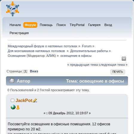
Начало
Форум
Помощь
Поиск
TinyPortal
Галерея
Вход
Регистрация
Международный форум о натяжных потолках
»
Forum
»
Для монтажников натяжных потолков 
»
Дополнительные работы
»
Освещение
(Модератор:
АЛИК
) »
освещение в офисы
« предыдущая тема
следующая тема »
Страницы: [
1
]
Вниз
ПЕЧАТЬ
Автор
Тема: освещение в офисы
(Прочитано 24499 раз)
0 Пользователей и 2 Гостей просматривают эту тему.
JackPot
«
:
09 Декабрь 2012, 10:19:07 »
Посоветуйте освещение в офисные помещения. 12 офисов
примерно по 20 м2.