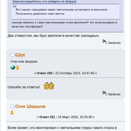
Зарегистрируйтесь
или
войдите на форум
Вот ранее спрашивал какие светильники установить в магазине.
Получилось довольно таки светло.
сколько именно у таких светильников точек крепленя? что использовали в
качестве платформы?
Два отверстия, мы брус крепили в качестве закладных.
Записан
Gjlyt
Участник форума
«
Ответ #20 :
22 Октябрь 2013, 10:47:45 »
спасибо за ответы!
Записан
Олег Шершов
«
Ответ #21 :
10 Март 2026, 19:33:38 »
Всем привет, кто монтировал с светильники терра такого плана в