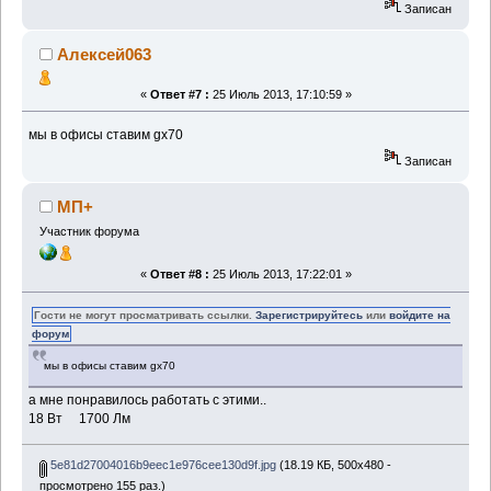
Записан
Алексей063
«
Ответ #7 :
25 Июль 2013, 17:10:59 »
мы в офисы ставим gx70
Записан
МП+
Участник форума
«
Ответ #8 :
25 Июль 2013, 17:22:01 »
Гости не могут просматривать ссылки.
Зарегистрируйтесь
или
войдите на
форум
мы в офисы ставим gx70
а мне понравилось работать с этими..
18 Вт 1700 Лм
5e81d27004016b9eec1e976cee130d9f.jpg
(18.19 КБ, 500x480 -
просмотрено 155 раз.)