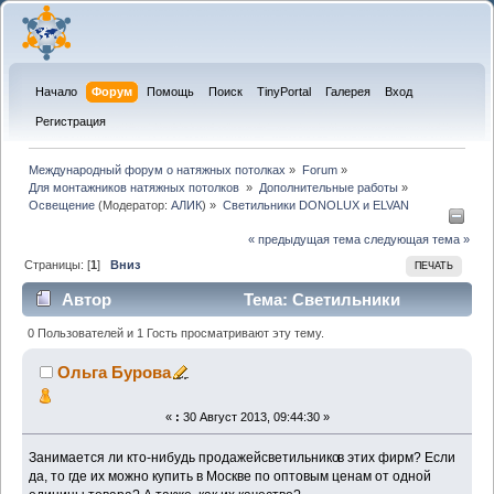
Начало
Форум
Помощь
Поиск
TinyPortal
Галерея
Вход
Регистрация
Международный форум о натяжных потолках
»
Forum
»
Для монтажников натяжных потолков 
»
Дополнительные работы
»
Освещение
(Модератор:
АЛИК
) »
Светильники DONOLUX и ELVAN
« предыдущая тема
следующая тема »
Страницы: [
1
]
Вниз
ПЕЧАТЬ
Автор
Тема: Светильники
DONOLUX и ELVAN (Прочитано 8583 раз)
0 Пользователей и 1 Гость просматривают эту тему.
Ольга Бурова
«
:
30 Август 2013, 09:44:30 »
Занимается ли кто-нибудь продажейсветильнико
в этих фирм? Если
да, то где их можно купить в Москве по оптовым ценам от одной