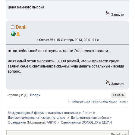
цена немного высока
Записан
Danil
«
Ответ #6 :
15 Октябрь 2013, 22:01:11 »
готов небольшой опт отпускать марки Экономсвет скажем...
не каждый готов выложить 30.000 рублей, чтобы привести среди
заявки себе 8 светильников скажем. куда девать остальные - всегда
вопрос.
Записан
Страницы: [
1
]
Вверх
ПЕЧАТЬ
« предыдущая тема
следующая тема »
Международный форум о натяжных потолках
»
Forum
»
Для монтажников натяжных потолков 
»
Дополнительные работы
»
Освещение
(Модератор:
АЛИК
) »
Светильники DONOLUX и ELVAN
Перейти в: