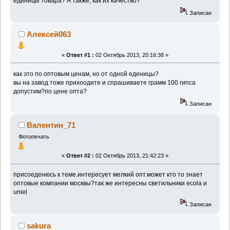
единицы товара? А также, как их качество?
Записан
Алексей063
«
Ответ #1 :
02 Октябрь 2013, 20:16:38 »
как это по оптовым ценам, но от одной еденицы?
вы на завод тоже прихоодите и спрашиваете грамм 100 гипса
допустим?по цене опта?
Записан
Валентин_71
Фотопечать
«
Ответ #2 :
02 Октябрь 2013, 21:42:23 »
присоеденюсь к теме.интересует мелкий опт.может кто то знает
оптовые компании москвы?так же интересны светильники ecola и
uniel
Записан
sakura