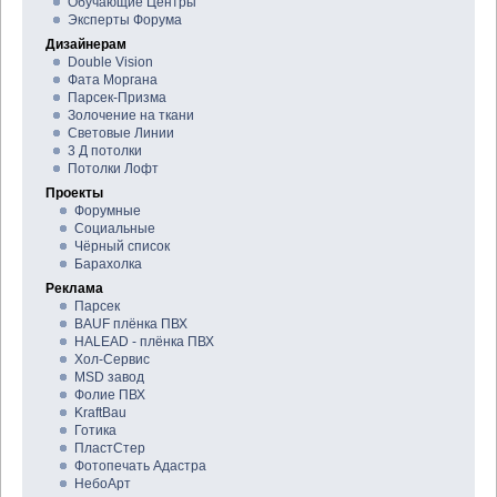
Обучающие Центры
Эксперты Форума
Дизайнерам
Double Vision
Фата Моргана
Парсек-Призма
Золочение на ткани
Световые Линии
3 Д потолки
Потолки Лофт
Проекты
Форумные
Социальные
Чёрный список
Барахолка
Реклама
Парсек
BAUF плёнка ПВХ
HALEAD - плёнка ПВХ
Хол-Сервис
MSD завод
Фолие ПВХ
KraftBau
Готика
ПластСтер
Фотопечать Адастра
НебоАрт