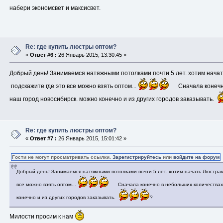
набери экономсвет и максисвет.
Re: где купить люстры оптом?
«
Ответ #6 :
26 Январь 2015, 13:30:45 »
Добрый день! Занимаемся натяжными потолками почти 5 лет. хотим нача
подскажите где это все можно взять оптом...
Сначала конечно 
наш город новосибирск. можно конечно и из других городов заказывать.
Re: где купить люстры оптом?
«
Ответ #7 :
26 Январь 2015, 15:01:42 »
Гости не могут просматривать ссылки.
Зарегистрируйтесь
или
войдите на форум
Добрый день! Занимаемся натяжными потолками почти 5 лет. хотим начать Люстра
все можно взять оптом...
Сначала конечно в небольших количествах. 
конечно и из других городов заказывать.
?
Милости просим к нам