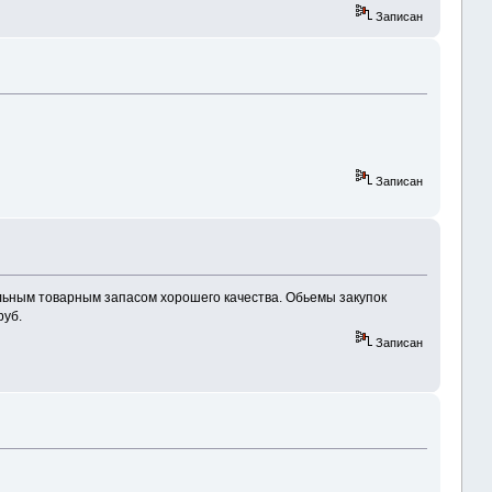
Записан
Записан
льным товарным запасом хорошего качества. Обьемы закупок
руб.
Записан