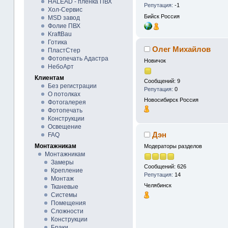
HALEAD - плёнка ПВХ
Репутация:
-1
Хол-Сервис
Бийск
Россия
MSD завод
Фолие ПВХ
KraftBau
Готика
Олег Михайлов
ПластСтер
Фотопечать Адастра
Новичок
НебоАрт
Клиентам
Сообщений: 9
Без регистрации
Репутация:
0
О потолках
Новосибирск
Россия
Фотогалерея
Фотопечать
Конструкции
Освещение
Дэн
FAQ
Монтажникам
Модераторы разделов
Монтажникам
Замеры
Сообщений: 626
Крепление
Репутация:
14
Монтаж
Челябинск
Тканевые
Системы
Помещения
Сложности
Конструкции
Браки