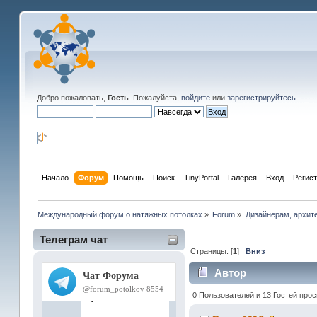
Добро пожаловать,
Гость
. Пожалуйста,
войдите
или
зарегистрируйтесь
.
Начало
Форум
Помощь
Поиск
TinyPortal
Галерея
Вход
Регис
Международный форум о натяжных потолках
»
Forum
»
Дизайнерам, архит
Телеграм чат
Страницы: [
1
]
Вниз
Автор
0 Пользователей и 13 Гостей про