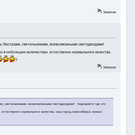
Записан
ть Люстрами, светильниками, всевозможными светодиодами!
в небольших количествах. естественно нормального качества.
?
Записан
ми, светильниками, всевозможными светодиодами! подскажите где это
естественно нормального качества. наш город новосибирск. можно