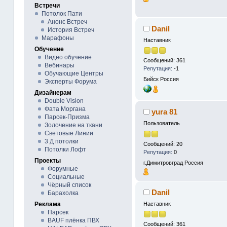
Встречи
Потолок Пати
Анонс Встреч
Danil
История Встреч
Марафоны
Наставник
Обучение
Видео обучение
Сообщений: 361
Вебинары
Репутация:
-1
Обучающие Центры
Бийск
Россия
Эксперты Форума
Дизайнерам
Double Vision
Фата Моргана
yura 81
Парсек-Призма
Пользователь
Золочение на ткани
Световые Линии
3 Д потолки
Сообщений: 20
Потолки Лофт
Репутация:
0
Проекты
г.Димитровград
Россия
Форумные
Социальные
Чёрный список
Danil
Барахолка
Реклама
Наставник
Парсек
BAUF плёнка ПВХ
Сообщений: 361