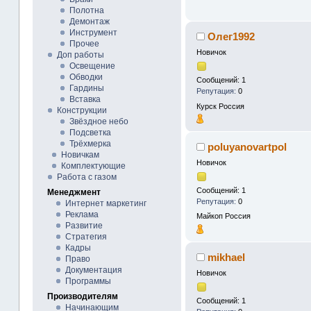
Полотна
Демонтаж
Инструмент
Олег1992
Прочее
Новичок
Доп работы
Освещение
Обводки
Сообщений: 1
Гардины
Репутация:
0
Вставка
Курск
Россия
Конструкции
Звёздное небо
Подсветка
Трёхмерка
poluyanovartpol
Новичкам
Новичок
Комплектующие
Работа с газом
Сообщений: 1
Менеджмент
Репутация:
0
Интернет маркетинг
Реклама
Майкоп
Россия
Развитие
Стратегия
Кадры
mikhael
Право
Документация
Новичок
Программы
Производителям
Сообщений: 1
Начинающим