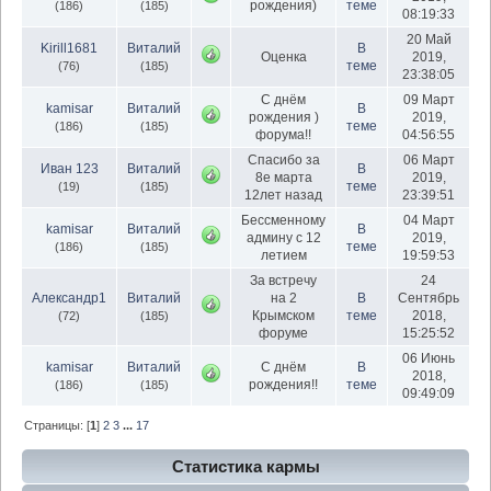
рождения)
теме
(186)
(185)
08:19:33
20 Май
Kirill1681
Виталий
В
Оценка
2019,
теме
(76)
(185)
23:38:05
С днём
09 Март
kamisar
Виталий
В
рождения )
2019,
теме
(186)
(185)
форума!!
04:56:55
Спасибо за
06 Март
Иван 123
Виталий
В
8е марта
2019,
теме
(19)
(185)
12лет назад
23:39:51
Бессменному
04 Март
kamisar
Виталий
В
админу с 12
2019,
теме
(186)
(185)
летием
19:59:53
За встречу
24
Александр1
Виталий
на 2
В
Сентябрь
Крымском
теме
2018,
(72)
(185)
форуме
15:25:52
06 Июнь
kamisar
Виталий
С днём
В
2018,
рождения!!
теме
(186)
(185)
09:49:09
Страницы: [
1
]
2
3
...
17
Статистика кармы