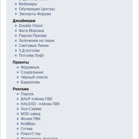
Вебинары
Обучающие Центры
Эксперты Форума
Дизайнерам
Double Vision
Фата Моргана
Парсек-Призма
Золочение на ткани
Световые Линии
3 Д потолки
Потолки Лофт
Проекты
Форумные
Социальные
Чёрный список
Барахолка
Реклама
Парсек
BAUF плёнка ПВХ
HALEAD - плёнка ПВХ
Хол-Сервис
MSD завод
Фолие ПВХ
KraftBau
Готика
ПластСтер
Фотопечать Адастра