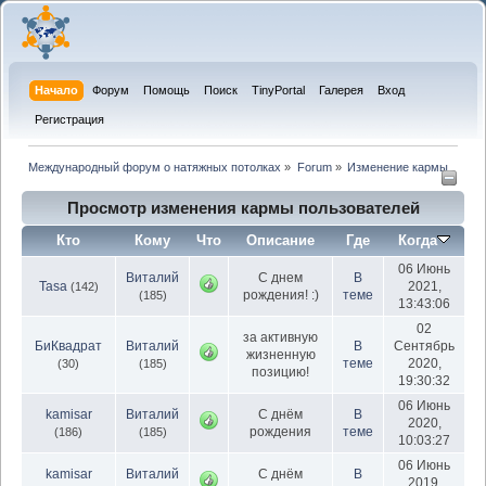
Начало
Форум
Помощь
Поиск
TinyPortal
Галерея
Вход
Регистрация
Международный форум о натяжных потолках
»
Forum
»
Изменение кармы
Просмотр изменения кармы пользователей
Кто
Кому
Что
Описание
Где
Когда
06 Июнь
Виталий
С днем
В
Tasa
2021,
(142)
рождения! :)
теме
(185)
13:43:06
02
за активную
БиКвадрат
Виталий
В
Сентябрь
жизненную
теме
2020,
(30)
(185)
позицию!
19:30:32
06 Июнь
kamisar
Виталий
С днём
В
2020,
рождения
теме
(186)
(185)
10:03:27
06 Июнь
kamisar
Виталий
С днём
В
2019,