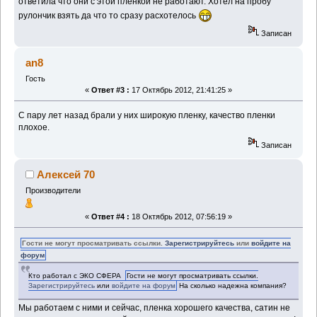
ответила что они с этой пленкой не работают. Хотел на пробу
рулончик взять да что то сразу расхотелось
Записан
an8
Гость
«
Ответ #3 :
17 Октябрь 2012, 21:41:25 »
С пару лет назад брали у них широкую пленку, качество пленки
плохое.
Записан
Алексей 70
Производители
«
Ответ #4 :
18 Октябрь 2012, 07:56:19 »
Гости не могут просматривать ссылки.
Зарегистрируйтесь
или
войдите на
форум
Кто работал с ЭКО СФЕРА
Гости не могут просматривать ссылки.
Зарегистрируйтесь
или
войдите на форум
На сколько надежна компания?
Мы работаем с ними и сейчас, пленка хорошего качества, сатин не