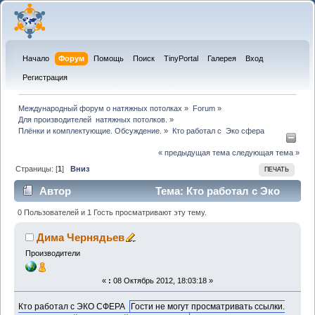
Начало
Форум
Помощь
Поиск
TinyPortal
Галерея
Вход
Регистрация
Международный форум о натяжных потолках
»
Forum
»
Для производителей  натяжных потолков.
»
Плёнки и комплектующие. Обсуждение.
»
Кто работал с  Эко сфера
« предыдущая тема
следующая тема »
Страницы: [
1
]
Вниз
ПЕЧАТЬ
Автор
Тема: Кто работал с Эко
сфера (Прочитано 1421 раз)
0 Пользователей и 1 Гость просматривают эту тему.
Дима Чернядьев
Производители
«
:
08 Октябрь 2012, 18:03:18 »
Кто работал с ЭКО СФЕРА
Гости не могут просматривать ссылки.