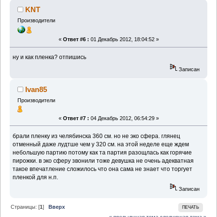
KNT
Производители
«
Ответ #6 :
01 Декабрь 2012, 18:04:52 »
ну и как пленка? отпишись
Записан
Ivan85
Производители
«
Ответ #7 :
04 Декабрь 2012, 06:54:29 »
брали пленку из челябинска 360 см. но не эко сфера. глянец
отменный даже лудтше чем у 320 см. на этой неделе еще ждем
небольшую партию потому как та партия разощлась как горячие
пирожки. в эко сферу звонили тоже девушка не очень адекватная
такое впечатление сложилось что она сама не знает что торгует
пленкой для н.п.
Записан
Страницы: [
1
]
Вверх
ПЕЧАТЬ