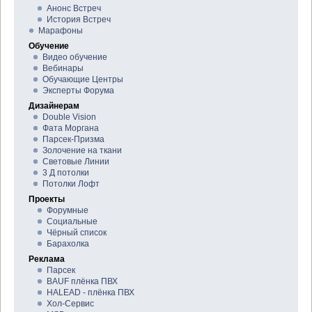
Анонс Встреч
История Встреч
Марафоны
Обучение
Видео обучение
Вебинары
Обучающие Центры
Эксперты Форума
Дизайнерам
Double Vision
Фата Моргана
Парсек-Призма
Золочение на ткани
Световые Линии
3 Д потолки
Потолки Лофт
Проекты
Форумные
Социальные
Чёрный список
Барахолка
Реклама
Парсек
BAUF плёнка ПВХ
HALEAD - плёнка ПВХ
Хол-Сервис