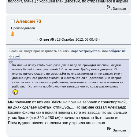
полосит, гланец с хорошей гланцевостью, по отправкам все в норме!
Записан
Алексей 70
Производители
«
Ответ #5 :
18 Октябрь 2012, 08:00:48 »
Гости не могут просматривать ссылки.
Зарегистрируйтесь
или
войдите на
форум
Ко мне на почту стабильно раза два в неделю приходит их спам. Увидел
пленку белый глянец шириной 3.6. позвонил. Трубку взяла девушка. По
пленке ничего сказать не смогла.Ни по отражаемости ни по запаху. (что я
должна идти его разворачивать и нюхать что ли? - дословно.) На вопрос:
сами то вы с этой пленкой работаете, ответила что они с этой пленкой не
работают. Хотел на пробу рулончик взять да что то сразу расхотелось
Мы получили от них лак 360см, но пока не забрали с транспортной,
на днях сделаем монтаж, отпишусь.... Но как мне сказал Александр
(хозяин фирмы как я понял) пленка с того же завода что мы раньше
у них брали (лак 320 и 280 см) и качество должно быть такое же.
Пред идущее качество пленки нас устроило полностью.
Записан