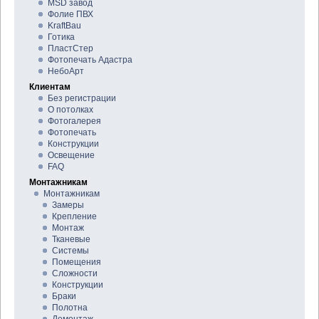
MSD завод
Фолие ПВХ
KraftBau
Готика
ПластСтер
Фотопечать Адастра
НебоАрт
Клиентам
Без регистрации
О потолках
Фотогалерея
Фотопечать
Конструкции
Освещение
FAQ
Монтажникам
Монтажникам
Замеры
Крепление
Монтаж
Тканевые
Системы
Помещения
Сложности
Конструкции
Браки
Полотна
Демонтаж