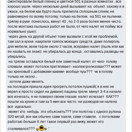
смонтировали белый глянец и цветной 501 в разных комнатах , все
хорошо ушли. через несколько дней вызывают на объект. захожу и в
ужасе, на белом как будто пыль прилипла сплошным слоем, не
равномерно по всему потолку, только на белом. на 501 ни пылинки.
тряпку в руки понеслось, минут 40 , по 2-3 раза более менее чисто.
после монтажа пыльных работ не было, от чего налет не пойму. все
нормально ушел.
через день на другой объект тоже вызвали с этой же проблемой,
там зал и кухня. накупили тряпок моющих средств, даже полироль
для мебели, всем терли около 2 часов, всеравно налет (пыль или как
ее назвать не знаю) не убиралась до конца , оставались разводы не
убирались.
на тряпке оставался белый еле заметный налет. от чего- голову
сломали. может потолок притягивает- наэлектролизован??? может
газ хреновый с добавками какими- вообще чуш??? че в голову
только не лезло...
хотели даже менять.
на последок пришла идея прогреть потолок пушкой( я в нее не
верил и просто сидел на диване) пацаны грели минут 3-4 и начало
все изчезать, я не поверил своим глазам. налет исчезает КАК???
пошли на кухню и там за 5 мин все чисто. ни разводов ни налела
все идеально
может кто нибудь это объяснить??? эти полотна с одного рулона
320 китай, все как обычно сами паяли, сами ставили. с потолками
работаю больше 6 лет такое первый раз вижу, может кто
сталкивался???
:'