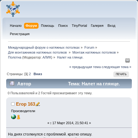
Начало
Форум
Помощь
Поиск
TinyPortal
Галерея
Вход
Регистрация
Международный форум о натяжных потолках
»
Forum
»
Для монтажников натяжных потолков 
»
Монтаж натяжных потолков
»
Полотна
(Модератор:
АЛИК
) »
Налет на глянце.
« предыдущая тема
следующая тема »
Страницы: [
1
]
2
Вниз
ПЕЧАТЬ
Автор
Тема: Налет на глянце.
(Прочитано 19538 раз)
0 Пользователей и 2 Гостей просматривают эту тему.
Егор 163
Производители
«
:
17 Март 2014, 21:50:41 »
На днях столкнулся с проблемой. кратко опишу.