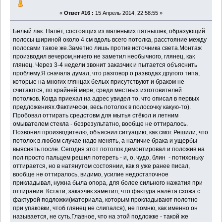
«
Ответ #16 :
15 Апрель 2014, 22:58:55 »
Белый лак. Налёт, состоящих из маленьких пятнышек, образующий
полосы шириной около 4 см вдоль всего потолка, расстояние между
полосами такое же.Заметно лишь против источника света.Монтаж
производил вечером,ничего не заметил необычного, глянец, как
глянец. Через 3-4 недели звонит заказчик и пытается объяснить
проблему.Я сначала думал, что разговор о разводах другого типа,
которые на многих глянцах белых присутствуют и браком не
считаются, по крайней мере, среди местных изготовителей
потолков. Когда приехал на адрес увидел то, что описал в первых
предложениях.Фактич
ески, весь потолок в полосочку какую-то).
Пробовал оттирать средстовм для мытья стёкол и летним
омывателем стекла - безрезультатно, вообще не оттиралось.
Позвонил производителю, объяснил ситуацию, как смог. Решили, что
потолок в любом случае надо менять, а наличие брака и ущербы
выяснять после. Сегодня этот потолок демонтировал и положив на
пол просто пальцем решил потереть - и, о, чудо, блин - потихоньку
оттирается, но в натянутом состоянии, как я уже ранее писал,
вообще не оттиралось, видимо, усилие недостаточное
прикладывал, нужна была опора, для более сильного нажатия при
оттирании. Кстати, заказчик заметил, что фактура налёта схожа с
фактурой подложки(материала, которым прокладывают полотно
при упаковки, чтоб глянец не слипался), не помню, как именно он
называется, не суть.Главное, что на этой подложке - такой же