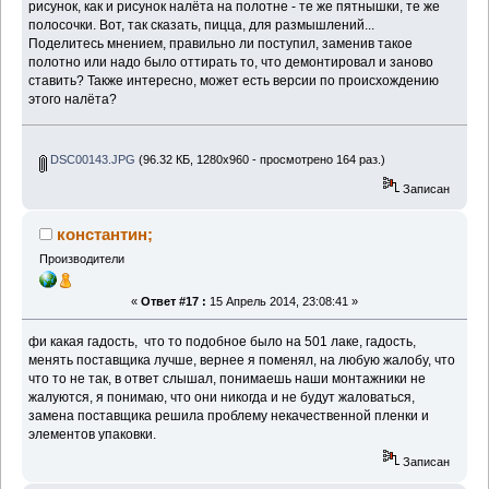
рисунок, как и рисунок налёта на полотне - те же пятнышки, те же
полосочки. Вот, так сказать, пицца, для размышлений...
Поделитесь мнением, правильно ли поступил, заменив такое
полотно или надо было оттирать то, что демонтировал и заново
ставить? Также интересно, может есть версии по происхождению
этого налёта?
DSC00143.JPG
(96.32 КБ, 1280x960 - просмотрено 164 раз.)
Записан
константин;
Производители
«
Ответ #17 :
15 Апрель 2014, 23:08:41 »
фи какая гадость, что то подобное было на 501 лаке, гадость,
менять поставщика лучше, вернее я поменял, на любую жалобу, что
что то не так, в ответ слышал, понимаешь наши монтажники не
жалуются, я понимаю, что они никогда и не будут жаловаться,
замена поставщика решила проблему некачественной пленки и
элементов упаковки.
Записан