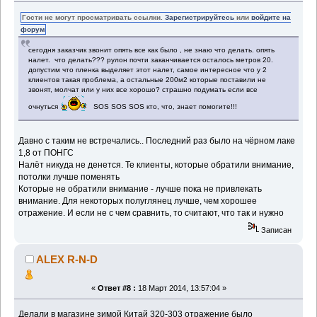
Гости не могут просматривать ссылки.
Зарегистрируйтесь
или
войдите на
форум
сегодня заказчик звонит опять все как было , не знаю что делать. опять
налет. что делать??? рулон почти заканчивается осталось метров 20.
допустим что пленка выделяет этот налет, самое интересное что у 2
клиентов такая проблема, а остальные 200м2 которые поставили не
звонят, молчат или у них все хорошо? страшно подумать если все
очнуться
SOS SOS SOS кто, что, знает помогите!!!
Давно с таким не встречались.. Последний раз было на чёрном лаке
1,8 от ПОНГС
Налёт никуда не денется. Те клиенты, которые обратили внимание,
потолки лучше поменять
Которые не обратили внимание - лучше пока не привлекать
внимание. Для некоторых полуглянец лучше, чем хорошее
отражение. И если не с чем сравнить, то считают, что так и нужно
Записан
ALEX R-N-D
«
Ответ #8 :
18 Март 2014, 13:57:04 »
Делали в магазине зимой Китай 320-303 отражение было