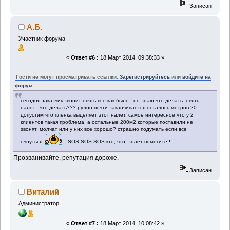
Записан
А.Б.
Участник форума
«
Ответ #6 :
18 Март 2014, 09:38:33 »
Гости не могут просматривать ссылки.
Зарегистрируйтесь
или
войдите на
форум
сегодня заказчик звонит опять все как было , не знаю что делать. опять
налет. что делать??? рулон почти заканчивается осталось метров 20.
допустим что пленка выделяет этот налет, самое интересное что у 2
клиентов такая проблема, а остальные 200м2 которые поставили не
звонят, молчат или у них все хорошо? страшно подумать если все
очнуться
SOS SOS SOS кто, что, знает помогите!!!
Прозванивайте, репутация дороже.
Записан
Виталий
Администратор
«
Ответ #7 :
18 Март 2014, 10:08:42 »