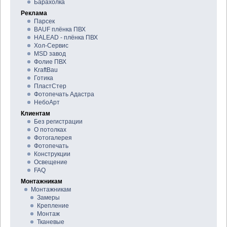
Барахолка
Реклама
Парсек
BAUF плёнка ПВХ
HALEAD - плёнка ПВХ
Хол-Сервис
MSD завод
Фолие ПВХ
KraftBau
Готика
ПластСтер
Фотопечать Адастра
НебоАрт
Клиентам
Без регистрации
О потолках
Фотогалерея
Фотопечать
Конструкции
Освещение
FAQ
Монтажникам
Монтажникам
Замеры
Крепление
Монтаж
Тканевые