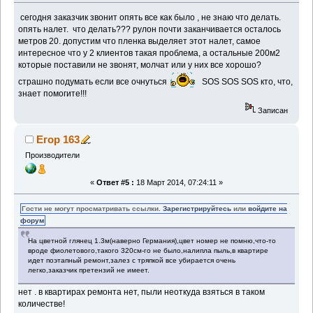
сегодня заказчик звонит опять все как было , не знаю что делать.
опять налет. что делать??? рулон почти заканчивается осталось
метров 20. допустим что пленка выделяет этот налет, самое
интересное что у 2 клиентов такая проблема, а остальные 200м2
которые поставили не звонят, молчат или у них все хорошо?
страшно подумать если все очнуться
SOS SOS SOS кто, что,
знает помогите!!!
Записан
Егор 163
Производители
«
Ответ #5 :
18 Март 2014, 07:24:11 »
Гости не могут просматривать ссылки.
Зарегистрируйтесь
или
войдите на
форум
На цветной глянец 1.3м(наверно Германия),цвет номер не помню,что-то
вроде фиолетового,такого 320см-го не было,налипла пыль,в квартире
идет поэтапный ремонт,залез с тряпкой все убирается очень
легко,заказчик претензий не имеет.
нет . в квартирах ремонта нет, пыли неоткуда взяться в таком
количестве!