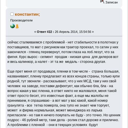
Записан
константин;
Производители
«
Ответ #22 :
26 Апрель 2014, 15:54:56 »
сейчас сталкиваемся с проблемкой - нет стабильности в полотнах у
поставщиков, то мат с рисунком как трактор проехал, то сатин у них
закончился - глянец перевернут, потом глаза на лоб лезут, что за
фигня. Курс вырос - сегмент продаж - низкая цена для дилеров вот
и весь калинкор, а налет - эт та же медаль - сторона другая.
Еще прет меня от продавцов, пленки в том числе - страна большая,
названивают, пленку предлагают из всех концов страны, только купи
родной, тут звонили - рассказывают, что у них МСД, там у них свой
человек на заводе, поставки дефектует, как обычно бла, бла - на
вопрос какая у вас пленка, в ответ никто не жаловался, меня такой
ответ просто бесит, это известные факт, а еще мы жалобы не
принимаем, я спрашиваю - а вот мат у вас какой, какой номер
гранулята - все тетка померла, она тупо не знает чем торгует,
может и фирма нормальная, может менеджера из ларька
пригласили - но там я ничего покупать не буду - это точно. Но ценник
подрос - 46 рублей метр, таки дела - ролик стал дороже и прилично.
А проблемки с пленкой - они в текущих условиях будут