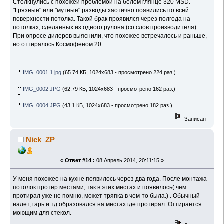
Столкнулись с похожей проблемой на белом глянце 320 MSD.
"Грязные" или "мутные" разводы хаотично появились по всей
поверхности потолка. Такой брак проявился через полгода на
потолках, сделанных из одного рулона (со слов производителя).
При опросе дилеров выяснили, что похожее встречалось и раньше,
но оттиралось Космофеном 20
IMG_0001.1.jpg
(65.74 КБ, 1024x683 - просмотрено 224 раз.)
IMG_0002.JPG
(62.79 КБ, 1024x683 - просмотрено 162 раз.)
IMG_0004.JPG
(43.1 КБ, 1024x683 - просмотрено 182 раз.)
Записан
Nick_ZP
«
Ответ #14 :
08 Апрель 2014, 20:11:15 »
У меня похожее на кухне появилось через два года. После монтажа
потолок протер местами, так в этих местах и появилось( чем
протирал уже не помню, может тряпка в чем-то была.) . Обычный
налет, гарь и тд образовался на местах где протирал. Оттирается
моющим для стекол.