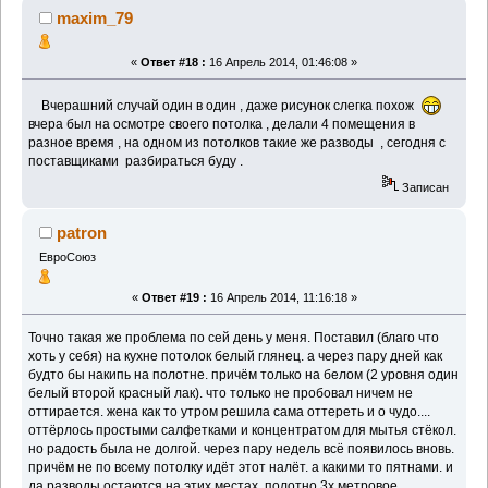
maxim_79
«
Ответ #18 :
16 Апрель 2014, 01:46:08 »
Вчерашний случай один в один , даже рисунок слегка похож
вчера был на осмотре своего потолка , делали 4 помещения в
разное время , на одном из потолков такие же разводы , сегодня с
поставщиками разбираться буду .
Записан
patron
ЕвроСоюз
«
Ответ #19 :
16 Апрель 2014, 11:16:18 »
Точно такая же проблема по сей день у меня. Поставил (благо что
хоть у себя) на кухне потолок белый глянец. а через пару дней как
будто бы накипь на полотне. причём только на белом (2 уровня один
белый второй красный лак). что только не пробовал ничем не
оттирается. жена как то утром решила сама оттереть и о чудо....
оттёрлось простыми салфетками и концентратом для мытья стёкол.
но радость была не долгой. через пару недель всё появилось вновь.
причём не по всему потолку идёт этот налёт. а какими то пятнами. и
да разводы остаются на этих местах. полотно 3х метровое.