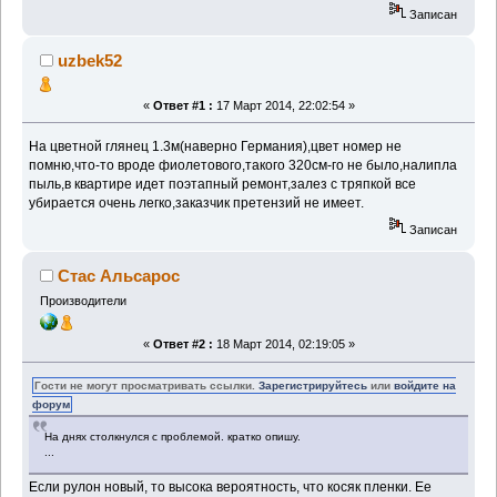
Записан
uzbek52
«
Ответ #1 :
17 Март 2014, 22:02:54 »
На цветной глянец 1.3м(наверно Германия),цвет номер не
помню,что-то вроде фиолетового,такого 320см-го не было,налипла
пыль,в квартире идет поэтапный ремонт,залез с тряпкой все
убирается очень легко,заказчик претензий не имеет.
Записан
Стас Альсарос
Производители
«
Ответ #2 :
18 Март 2014, 02:19:05 »
Гости не могут просматривать ссылки.
Зарегистрируйтесь
или
войдите на
форум
На днях столкнулся с проблемой. кратко опишу.
...
Если рулон новый, то высока вероятность, что косяк пленки. Ее