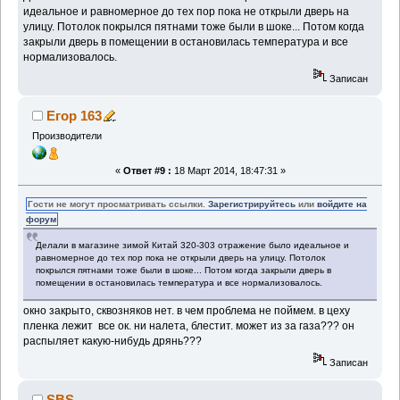
идеальное и равномерное до тех пор пока не открыли дверь на
улицу. Потолок покрылся пятнами тоже были в шоке... Потом когда
закрыли дверь в помещении в остановилась температура и все
нормализовалось.
Записан
Егор 163
Производители
«
Ответ #9 :
18 Март 2014, 18:47:31 »
Гости не могут просматривать ссылки.
Зарегистрируйтесь
или
войдите на
форум
Делали в магазине зимой Китай 320-303 отражение было идеальное и
равномерное до тех пор пока не открыли дверь на улицу. Потолок
покрылся пятнами тоже были в шоке... Потом когда закрыли дверь в
помещении в остановилась температура и все нормализовалось.
окно закрыто, сквозняков нет. в чем проблема не поймем. в цеху
пленка лежит все ок. ни налета, блестит. может из за газа??? он
распыляет какую-нибудь дрянь???
Записан
SBS