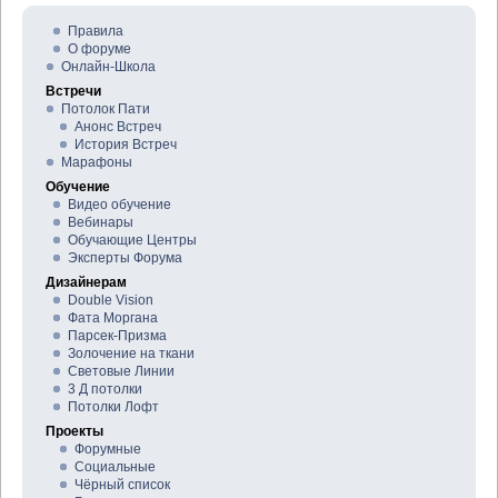
Правила
О форуме
Онлайн-Школа
Встречи
Потолок Пати
Анонс Встреч
История Встреч
Марафоны
Обучение
Видео обучение
Вебинары
Обучающие Центры
Эксперты Форума
Дизайнерам
Double Vision
Фата Моргана
Парсек-Призма
Золочение на ткани
Световые Линии
3 Д потолки
Потолки Лофт
Проекты
Форумные
Социальные
Чёрный список