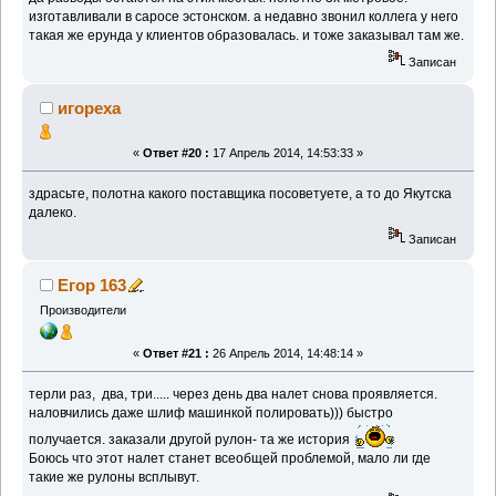
изготавливали в саросе эстонском. а недавно звонил коллега у него
такая же ерунда у клиентов образовалась. и тоже заказывал там же.
Записан
игореха
«
Ответ #20 :
17 Апрель 2014, 14:53:33 »
здрасьте, полотна какого поставщика посоветуете, а то до Якутска
далеко.
Записан
Егор 163
Производители
«
Ответ #21 :
26 Апрель 2014, 14:48:14 »
терли раз, два, три..... через день два налет снова проявляется.
наловчились даже шлиф машинкой полировать))) быстро
получается. заказали другой рулон- та же история
Боюсь что этот налет станет всеобщей проблемой, мало ли где
такие же рулоны всплывут.