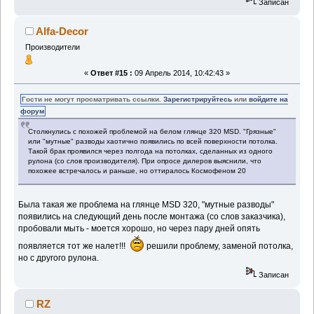
Записан
Alfa-Decor
Производители
«
Ответ #15 :
09 Апрель 2014, 10:42:43 »
Гости не могут просматривать ссылки.
Зарегистрируйтесь
или
войдите на
форум
Столкнулись с похожей проблемой на белом глянце 320 MSD. "Грязные"
или "мутные" разводы хаотично появились по всей поверхности потолка.
Такой брак проявился через полгода на потолках, сделанных из одного
рулона (со слов производителя). При опросе дилеров выяснили, что
похожее встречалось и раньше, но оттиралось Космофеном 20
Была такая же проблема на глянце MSD 320, "мутные разводы"
появились на следующий день после монтажа (со слов заказчика),
пробовали мыть - моется хорошо, но через пару дней опять
появляется тот же налет!!!
решили проблему, заменой потолка,
но с другого рулона.
Записан
RZ