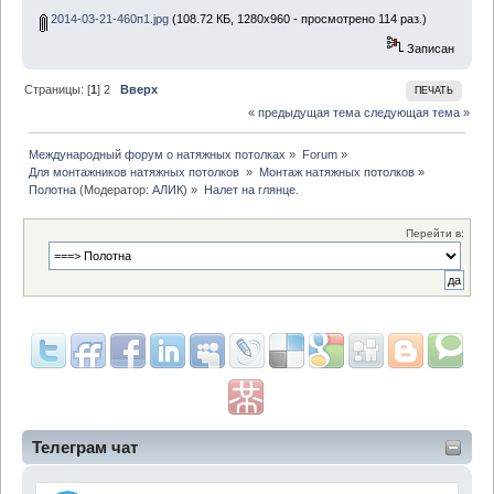
2014-03-21-460п1.jpg
(108.72 КБ, 1280x960 - просмотрено 114 раз.)
Записан
Страницы: [
1
]
2
Вверх
ПЕЧАТЬ
« предыдущая тема
следующая тема »
Международный форум о натяжных потолках
»
Forum
»
Для монтажников натяжных потолков 
»
Монтаж натяжных потолков
»
Полотна
(Модератор:
АЛИК
) »
Налет на глянце.
Перейти в:
Телеграм чат