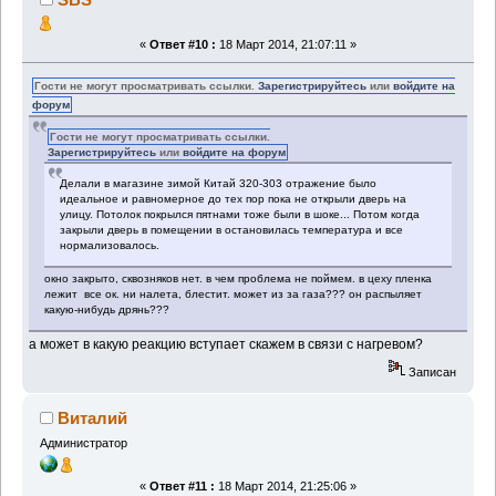
«
Ответ #10 :
18 Март 2014, 21:07:11 »
Гости не могут просматривать ссылки.
Зарегистрируйтесь
или
войдите на
форум
Гости не могут просматривать ссылки.
Зарегистрируйтесь
или
войдите на форум
Делали в магазине зимой Китай 320-303 отражение было
идеальное и равномерное до тех пор пока не открыли дверь на
улицу. Потолок покрылся пятнами тоже были в шоке... Потом когда
закрыли дверь в помещении в остановилась температура и все
нормализовалось.
окно закрыто, сквозняков нет. в чем проблема не поймем. в цеху пленка
лежит все ок. ни налета, блестит. может из за газа??? он распыляет
какую-нибудь дрянь???
а может в какую реакцию вступает скажем в связи с нагревом?
Записан
Виталий
Администратор
«
Ответ #11 :
18 Март 2014, 21:25:06 »