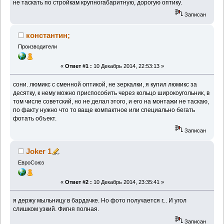
не таскать по стройкам крупногабаритную, дорогую оптику.
Записан
константин;
Производители
«
Ответ #1 :
10 Декабрь 2014, 22:53:13 »
сони. люмикс с сменной оптикой, не зеркалки, я купил люмикс за
десятку, к нему можно приспособить через кольцо широкоугольник, в
том числе советский, но не делал этого, и его на монтажи не таскаю,
по факту нужно что то ваще компактное или специально бегать
фотать объект.
Записан
Joker 1
ЕвроСоюз
«
Ответ #2 :
10 Декабрь 2014, 23:35:41 »
я держу мыльницу в бардачке. Но фото получается г... И угол
слишком узкий. Фигня полная.
Записан