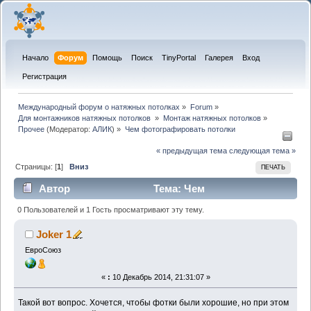
Начало
Форум
Помощь
Поиск
TinyPortal
Галерея
Вход
Регистрация
Международный форум о натяжных потолках
»
Forum
»
Для монтажников натяжных потолков 
»
Монтаж натяжных потолков
»
Прочее
(Модератор:
АЛИК
) »
Чем фотографировать потолки
« предыдущая тема
следующая тема »
Страницы: [
1
]
Вниз
ПЕЧАТЬ
Автор
Тема: Чем
фотографировать потолки (Прочитано 8191 раз)
0 Пользователей и 1 Гость просматривают эту тему.
Joker 1
ЕвроСоюз
«
:
10 Декабрь 2014, 21:31:07 »
Такой вот вопрос. Хочется, чтобы фотки были хорошие, но при этом