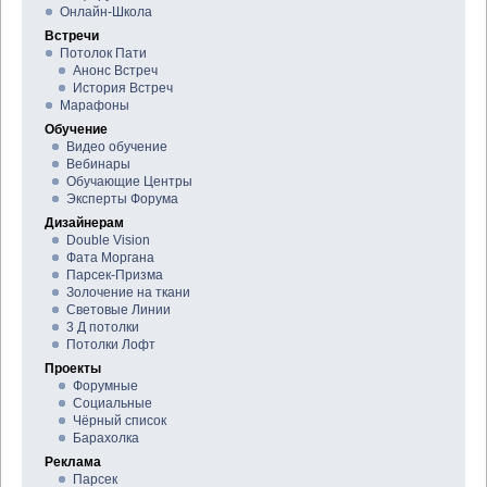
Онлайн-Школа
Встречи
Потолок Пати
Анонс Встреч
История Встреч
Марафоны
Обучение
Видео обучение
Вебинары
Обучающие Центры
Эксперты Форума
Дизайнерам
Double Vision
Фата Моргана
Парсек-Призма
Золочение на ткани
Световые Линии
3 Д потолки
Потолки Лофт
Проекты
Форумные
Социальные
Чёрный список
Барахолка
Реклама
Парсек