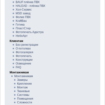
BAUF плёнка ПВХ
HALEAD - плёнка ПВХ
Хол-Сервис
MSD завод
Фолие ПВХ
KraftBau
Готика
ПластСтер
Фотопечать Адастра
НебоАрт
Клиентам
Без регистрации
О потолках
Фотогалерея
Фотопечать
Конструкции
Освещение
FAQ
Монтажникам
Монтажникам
Замеры
Крепление
Монтаж
Тканевые
Системы
Помещения
Сложности