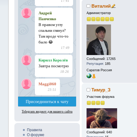
Виталий
Администратор
Сообщений: 17265
Репутация:
185
Саратов
Россия
Тимур_З
Участник форума
Правила
Сообщений: 640
О форуме
Репутация:
15