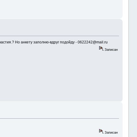
частия.? Но анкету заполню-вдруг подойду - 0622242@mail.ru
Записан
Записан