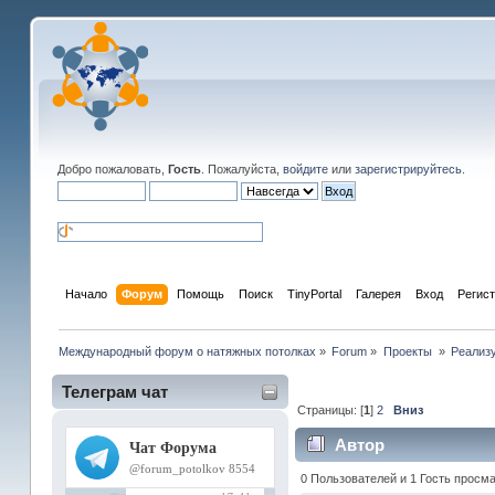
Добро пожаловать,
Гость
. Пожалуйста,
войдите
или
зарегистрируйтесь
.
Начало
Форум
Помощь
Поиск
TinyPortal
Галерея
Вход
Регис
Международный форум о натяжных потолках
»
Forum
»
Проекты 
»
Реализ
Телеграм чат
Страницы: [
1
]
2
Вниз
Автор
0 Пользователей и 1 Гость просма