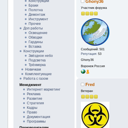
Ghony36
Конструкции
Браки
Участник форума
Полотна
Демонтаж
Инструмент
Прочее
Доп работы
Освещение
Обводки
Гардины
Вставка
Сообщений: 501
Конструкции
Репутация:
53
Звёздное небо
Ghony36
Подсветка
Трёхмерка
Воронеж
Россия
Новичкам
Комплектующие
Работа с газом
Fred
Менеджмент
Интернет маркетинг
Ветеран
Реклама
Развитие
Стратегия
Кадры
Право
Документация
Программы
Производителям