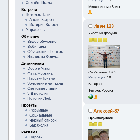
Онлайн-Школа
Минеральные Воды
Встречи
Потолок Пати
Анонс Встреч
История Встреч
Иван 123
Марафоны
Участник форума
Обучение
Видео обучение
Вебинары
Обучающие Центры
Эксперты Форума
Дизайнерам
Double Vision
Сообщений: 1203
Фата Моргана
Репутация:
19
Парсек-Призма
Золочение на ткани
Ветеран
Световые Линии
Темрюк
Россия
3 Д потолки
Потолки Лофт
Проекты
Алексей-87
Форумные
Социальные
Производители
Чёрный список
Барахолка
Реклама
Парсек