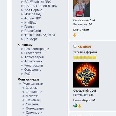
BAUF плёнка ПВХ
HALEAD - плёнка ПВХ
Хол-Сервис
MSD завод
Фолие ПВХ
Сообщений: 194
KraftBau
Репутация:
10
Готика
Керчь
Крым
ПластСтер
Фотопечать Адастра
НебоАрт
Клиентам
kamisar
Без регистрации
Участник форума
О потолках
Фотогалерея
Фотопечать
Конструкции
Освещение
FAQ
Монтажникам
Монтажникам
Замеры
Сообщений: 3945
Крепление
Репутация:
186
Монтаж
Тканевые
Новосибирск
РФ
Системы
Помещения
Сложности