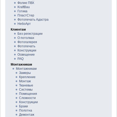
Фолие ПВХ
KraftBau
Готика
ПластСтер
Фотопечать Адастра
НебоАрт
Клиентам
Без регистрации
О потолках
Фотогалерея
Фотопечать
Конструкции
Освещение
FAQ
Монтажникам
Монтажникам
Замеры
Крепление
Монтаж
Тканевые
Системы
Помещения
Сложности
Конструкции
Браки
Полотна
Демонтаж