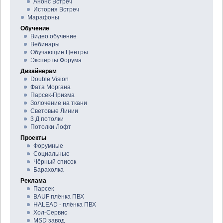
Анонс Встреч
История Встреч
Марафоны
Обучение
Видео обучение
Вебинары
Обучающие Центры
Эксперты Форума
Дизайнерам
Double Vision
Фата Моргана
Парсек-Призма
Золочение на ткани
Световые Линии
3 Д потолки
Потолки Лофт
Проекты
Форумные
Социальные
Чёрный список
Барахолка
Реклама
Парсек
BAUF плёнка ПВХ
HALEAD - плёнка ПВХ
Хол-Сервис
MSD завод