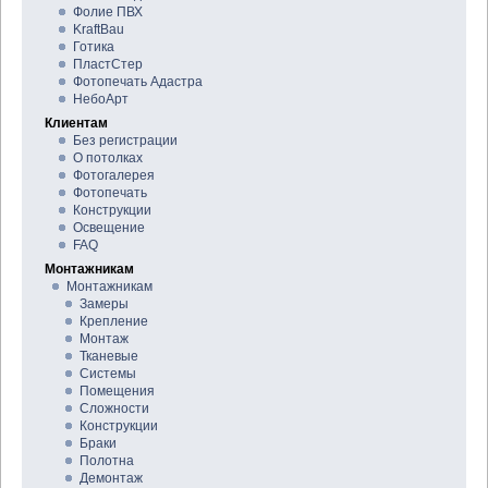
Фолие ПВХ
KraftBau
Готика
ПластСтер
Фотопечать Адастра
НебоАрт
Клиентам
Без регистрации
О потолках
Фотогалерея
Фотопечать
Конструкции
Освещение
FAQ
Монтажникам
Монтажникам
Замеры
Крепление
Монтаж
Тканевые
Системы
Помещения
Сложности
Конструкции
Браки
Полотна
Демонтаж