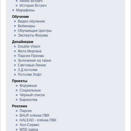
Анонс Встреч
История Встреч
Марафоны
Обучение
Видео обучение
Вебинары
Обучающие Центры
Эксперты Форума
Дизайнерам
Double Vision
Фата Моргана
Парсек-Призма
Золочение на ткани
Световые Линии
3 Д потолки
Потолки Лофт
Проекты
Форумные
Социальные
Чёрный список
Барахолка
Реклама
Парсек
BAUF плёнка ПВХ
HALEAD - плёнка ПВХ
Хол-Сервис
MSD завод