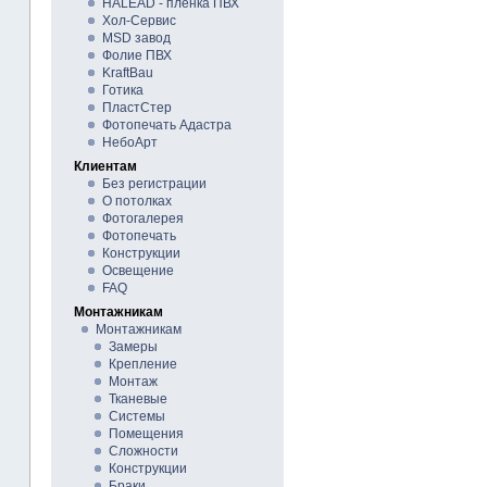
HALEAD - плёнка ПВХ
Хол-Сервис
MSD завод
Фолие ПВХ
KraftBau
Готика
ПластСтер
Фотопечать Адастра
НебоАрт
Клиентам
Без регистрации
О потолках
Фотогалерея
Фотопечать
Конструкции
Освещение
FAQ
Монтажникам
Монтажникам
Замеры
Крепление
Монтаж
Тканевые
Системы
Помещения
Сложности
Конструкции
Браки