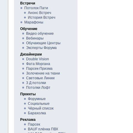
Встречи
Потолок Пати
Анонс Встреч
История Встреч
Марафоны
Обучение
Видео обучение
Вебинары
Обучающие Центры
Эксперты Форума
Дизайнерам
Double Vision
Фата Моргана
Парсек-Призма
Золочение на ткани
Световые Линии
3 Д потолки
Потолки Лофт
Проекты
Форумные
Социальные
Чёрный список
Барахолка
Реклама
Парсек
BAUF плёнка ПВХ