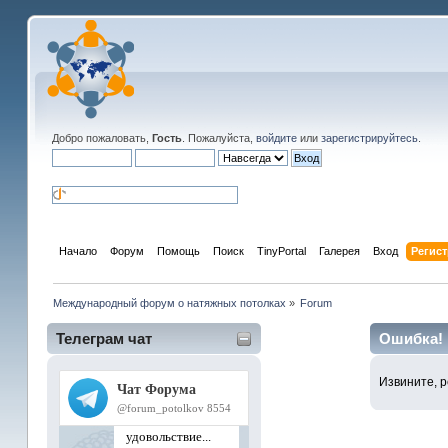
Добро пожаловать,
Гость
. Пожалуйста,
войдите
или
зарегистрируйтесь
.
Начало
Форум
Помощь
Поиск
TinyPortal
Галерея
Вход
Регис
Международный форум о натяжных потолках
»
Forum
Телеграм чат
Ошибка!
Извините, р