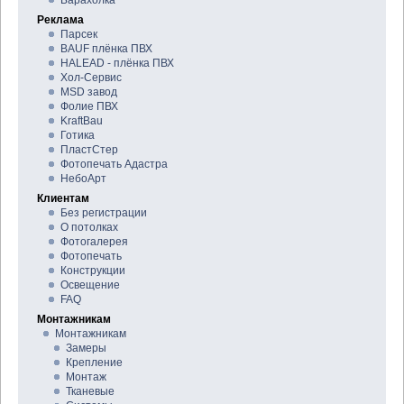
Барахолка
Реклама
Парсек
BAUF плёнка ПВХ
HALEAD - плёнка ПВХ
Хол-Сервис
MSD завод
Фолие ПВХ
KraftBau
Готика
ПластСтер
Фотопечать Адастра
НебоАрт
Клиентам
Без регистрации
О потолках
Фотогалерея
Фотопечать
Конструкции
Освещение
FAQ
Монтажникам
Монтажникам
Замеры
Крепление
Монтаж
Тканевые