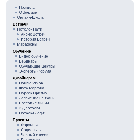
Правила
О форуме
Онлайн-Школа
Встречи
Потолок Пати
Анонс Встреч
История Встреч
Марафоны
Обучение
Видео обучение
Вебинары
Обучающие Центры
Эксперты Форума
Дизайнерам
Double Vision
Фата Моргана
Парсек-Призма
Золочение на ткани
Световые Линии
3 Д потолки
Потолки Лофт
Проекты
Форумные
Социальные
Чёрный список