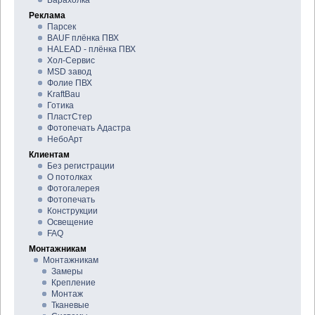
Барахолка
Реклама
Парсек
BAUF плёнка ПВХ
HALEAD - плёнка ПВХ
Хол-Сервис
MSD завод
Фолие ПВХ
KraftBau
Готика
ПластСтер
Фотопечать Адастра
НебоАрт
Клиентам
Без регистрации
О потолках
Фотогалерея
Фотопечать
Конструкции
Освещение
FAQ
Монтажникам
Монтажникам
Замеры
Крепление
Монтаж
Тканевые