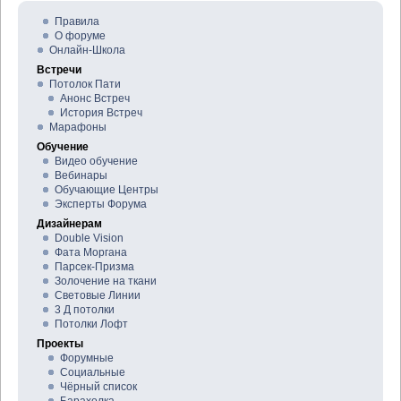
Правила
О форуме
Онлайн-Школа
Встречи
Потолок Пати
Анонс Встреч
История Встреч
Марафоны
Обучение
Видео обучение
Вебинары
Обучающие Центры
Эксперты Форума
Дизайнерам
Double Vision
Фата Моргана
Парсек-Призма
Золочение на ткани
Световые Линии
3 Д потолки
Потолки Лофт
Проекты
Форумные
Социальные
Чёрный список