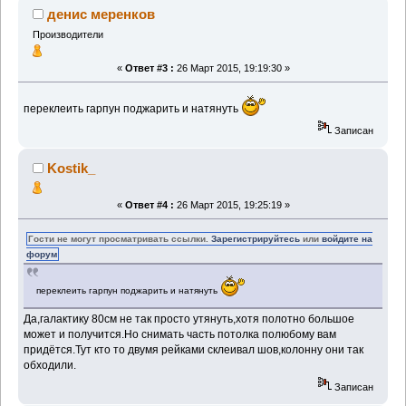
денис меренков
Производители
«
Ответ #3 :
26 Март 2015, 19:19:30 »
переклеить гарпун поджарить и натянуть
Записан
Kostik_
«
Ответ #4 :
26 Март 2015, 19:25:19 »
Гости не могут просматривать ссылки.
Зарегистрируйтесь
или
войдите на
форум
переклеить гарпун поджарить и натянуть
Да,галактику 80см не так просто утянуть,хотя полотно большое
может и получится.Но снимать часть потолка полюбому вам
придётся.Тут кто то двумя рейками склеивал шов,колонну они так
обходили.
Записан