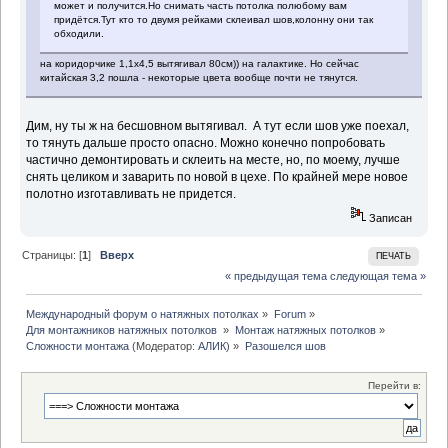
может и получится.Но снимать часть потолка полюбому вам
придётся.Тут кто то двумя рейками склеивал шов,колонну они так
обходили.
на коридорчике 1,1х4,5 вытягивал 80см)) на галактике. Но сейчас
китайская 3,2 пошла - некоторые цвета вообще почти не тянутся.
Дим, ну ты ж на бесшовном вытягивал. А тут если шов уже поехал,
то тянуть дальше просто опасно. Можно конечно попробовать
частично демонтировать и склеить на месте, но, по моему, лучше
снять целиком и заварить по новой в цехе. По крайней мере новое
полотно изготавливать не придется.
Записан
Страницы: [
1
]
Вверх
ПЕЧАТЬ
« предыдущая тема
следующая тема »
Международный форум о натяжных потолках
»
Forum
»
Для монтажников натяжных потолков 
»
Монтаж натяжных потолков
»
Сложности монтажа
(Модератор:
АЛИК
) »
Разошелся шов
Перейти в: