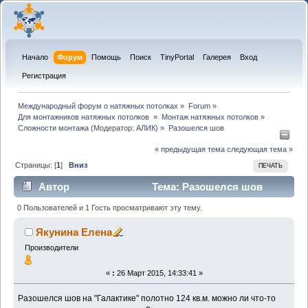
Начало
Форум
Помощь
Поиск
TinyPortal
Галерея
Вход
Регистрация
Международный форум о натяжных потолках
»
Forum
»
Для монтажников натяжных потолков 
»
Монтаж натяжных потолков
»
Сложности монтажа
(Модератор:
АЛИК
) »
Разошелся шов
« предыдущая тема
следующая тема »
Страницы: [
1
]
Вниз
ПЕЧАТЬ
Автор
Тема: Разошелся шов
(Прочитано 9990 раз)
0 Пользователей и 1 Гость просматривают эту тему.
Якунина Елена
Производители
«
:
26 Март 2015, 14:33:41 »
Разошелся шов на "Галактике" полотно 124 кв.м. можно ли что-то