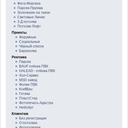
Фата Моргана
Парсек-Призма
Золочение на ткани
Световые Линии
3 Д потолки
Потолки Лофт
Проекты
Форумные
Социальные
Чёрный список
Барахолка
Реклама
Парсек
BAUF плёнка ПВХ
HALEAD - плёнка ПВХ
Хол-Сервис
MSD завод
Фолие ПВХ
KraftBau
Готика
ПластСтер
Фотопечать Адастра
НебоАрт
Клиентам
Без регистрации
О потолках
Фотогалерея