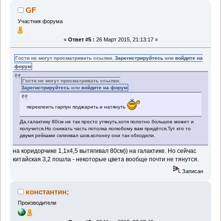
GF
Участник форума
«
Ответ #5 :
26 Март 2015, 21:13:17 »
Гости не могут просматривать ссылки.
Зарегистрируйтесь
или
войдите на
форум
Гости не могут просматривать ссылки.
Зарегистрируйтесь
или
войдите на форум
переклеить гарпун поджарить и натянуть
Да,галактику 80см не так просто утянуть,хотя полотно большое может и
получится.Но снимать часть потолка полюбому вам придётся.Тут кто то
двумя рейками склеивал шов,колонну они так обходили.
на коридорчике 1,1х4,5 вытягивал 80см)) на галактике. Но сейчас
китайская 3,2 пошла - некоторые цвета вообще почти не тянутся.
Записан
константин;
Производители