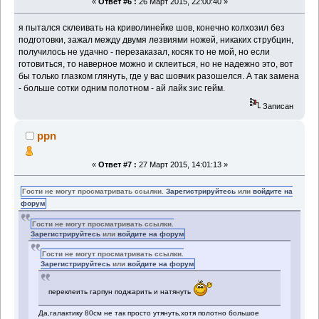
«
Ответ #6 :
26 Март 2015, 22:00:40 »
я пытался склеивать на криволинейке шов, конечно колхозил без
подготовки, зажал между двумя лезвиями ножей, никаких струбцин,
получилось не удачно - перезаказал, косяк то не мой, но если
готовиться, то наверное можно и склеиться, но не надежно это, вот
бы только глазком глянуть, где у вас шовчик разошелся. А так замена
- больше сотки одним полотном - ай лайк зис гейм.
Записан
ppn
«
Ответ #7 :
27 Март 2015, 14:01:13 »
Гости не могут просматривать ссылки.
Зарегистрируйтесь
или
войдите на
форум
Гости не могут просматривать ссылки.
Зарегистрируйтесь
или
войдите на форум
Гости не могут просматривать ссылки.
Зарегистрируйтесь
или
войдите на форум
переклеить гарпун поджарить и натянуть
Да,галактику 80см не так просто утянуть,хотя полотно большое