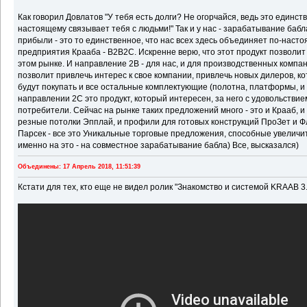
Как говорил Довлатов "У тебя есть долги? Не огорчайся, ведь это единств
настоящему связывает тебя с людьми!" Так и у нас - зарабатывание бабл
прибыли - это то единственное, что нас всех здесь объединяет по-наст
предприятия Крааба - B2B2C. Искренне верю, что этот продукт позволит
этом рынке. И направление 2В - для нас, и для производственных компан
позволит привлечь интерес к свое компании, привлечь новых дилеров, к
будут покупать и все остальные комплектующие (полотна, платформы, и тд
направлении 2С это продукт, который интересен, за него с удовольстви
потребители. Сейчас на рынке таких предложений много - это и Крааб, и
резные потолки Эпплай, и профили для готовых конструкций ПроЗет и Ф
Парсек - все это Уникальные торговые предложения, способные увеличит
именно на это - на совместное зарабатывание бабла) Все, высказался)
Объединены: 17 Апрель 2018, 11:51:39
Кстати для тех, кто еще не видел ролик "Знакомство и системой KRAAB 3.