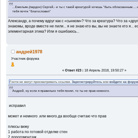
...Емельян,(пардон) Сергей,- и ты с такой креатурой хочешь "быть обласканным.....
тебя почти "благословил"
Александр, а почему вдруг как с «сынком»? Что за креатура? Что за «дру
знакомы, вроде вместе не пили... я не знаю кто вы, вы не знаете кто я... е
элементарная этика? Или я ошибаюсь...
андрей1978
Участник форума
«
Ответ #23 :
18 Апрель 2018, 19:50:27 »
Гости не могут просматривать ссылки.
Зарегистрируйтесь
или
войдите на фору
Андрей, ну если я правильно тебя понял, то ты не прав немного.
исправил
может и немного .или много.да вообще считаю что прав
плюсы вижу
1 работа по готовой отделке стен
2 дорогомонтаж