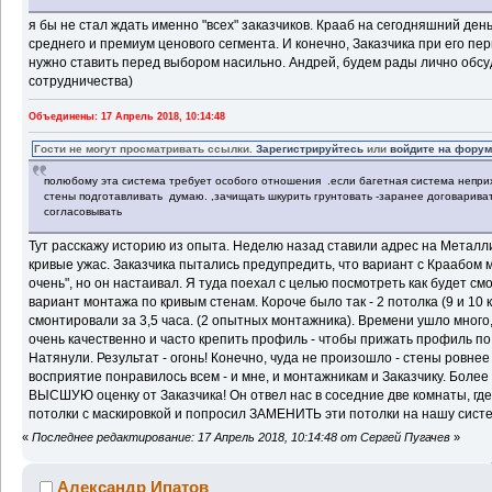
я бы не стал ждать именно "всех" заказчиков. Крааб на сегодняшний ден
среднего и премиум ценового сегмента. И конечно, Заказчика при его п
нужно ставить перед выбором насильно. Андрей, будем рады лично обсу
сотрудничества)
Объединены: 17 Апрель 2018, 10:14:48
Гости не могут просматривать ссылки.
Зарегистрируйтесь
или
войдите на фору
полюбому эта система требует особого отношения .если багетная система неприх
стены подготавливать думаю. ,зачищать шкурить грунтовать -заранее договарива
согласовывать
Тут расскажу историю из опыта. Неделю назад ставили адрес на Металли
кривые ужас. Заказчика пытались предупредить, что вариант с Краабом 
очень", но он настаивал. Я туда поехал с целью посмотреть как будет с
вариант монтажа по кривым стенам. Короче было так - 2 потолка (9 и 10 
смонтировали за 3,5 часа. (2 опытных монтажника). Времени ушло много
очень качественно и часто крепить профиль - чтобы прижать профиль по
Натянули. Результат - огонь! Конечно, чуда не произошло - стены ровнее
восприятие понравилось всем - и мне, и монтажникам и Заказчику. Более
ВЫСШУЮ оценку от Заказчика! Он отвел нас в соседние две комнаты, гд
потолки с маскировкой и попросил ЗАМЕНИТЬ эти потолки на нашу систе
«
Последнее редактирование: 17 Апрель 2018, 10:14:48 от Сергей Пугачев
»
Александр Ипатов