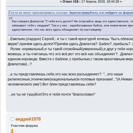
«
Ответ #18 :
17 Апрель 2018, 18:44:28 »
Гости не могут просматривать ссылки.
Зарегистрируйтесь
или
войдите на фору
Как говорил Довлатов "У тебя есть долги? Не огорчайся, ведь это единственное, 
связывает тебя с людьми!" Так и у нас - зарабатывание бабла, или извлечение при
единственное, что нас всех здесь объединяет по-настоящему
...Емельян,(пардон) Сергей,- и ты с такой креатурой хочешь "быть обласк
вкурю",причём здесь долги?Причём здесь Довлатов?..Бабло?..прибыль?..т
Ролик -нормальный,и ты такой спокойный(уверенный),и друг у тебя хор
можешь..и ты считаешь что это всё,вот это всё нас объединяет?.. Довлато
едином хороводе: Вместе с баблом ,с прибылью,с твоим креативным ми
Довлатова)...?
...а ты представляешь себе,что нас всех разъединяет? "...это наши
религиозные,этнические(национальные)и половые признаки!..."(А.Нема
человеческого ума") Вот блин представляешь себе?
...но ты не тушуйся!Это я тебя почти "благословил"
андрей1978
Участник форума