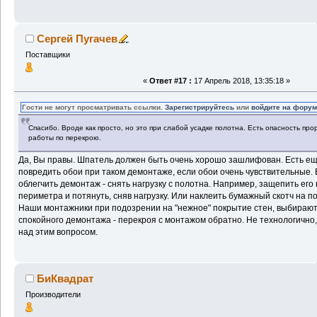
Сергей Пугачев
Поставщики
«
Ответ #17 :
17 Апрель 2018, 13:35:18 »
Гости не могут просматривать ссылки.
Зарегистрируйтесь
или
войдите на фору
Спасибо. Вроде как просто, но это при слабой усадке полотна. Есть опасность про
работы по перекрою.
Да, Вы правы. Шпатель должен быть очень хорошо зашлифован. Есть е
повредить обои при таком демонтаже, если обои очень чувствительные. 
облегчить демонтаж - снять нагрузку с полотна. Например, защепить его 
периметра и потянуть, сняв нагрузку. Или наклеить бумажный скотч на по
Наши монтажники при подозрении на "нежное" покрытие стен, выбирают 
спокойного демонтажа - перекроя с монтажом обратно. Не технологично
над этим вопросом.
БиКвадрат
Производители