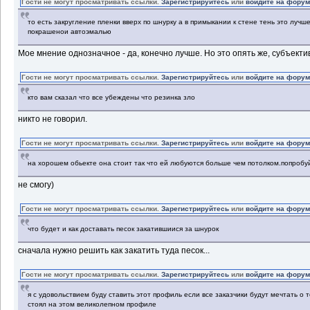
Гости не могут просматривать ссылки.
Зарегистрируйтесь
или
войдите на фору
то есть закругление пленки вверх по шнурку а в примыкании к стене тень это лучш
покрашенои автоэмалью
Мое мнение однозначное - да, конечно лучше. Но это опять же, субъекти
Гости не могут просматривать ссылки.
Зарегистрируйтесь
или
войдите на фору
кто вам сказал что все убеждены что резинка зло
никто не говорил.
Гости не могут просматривать ссылки.
Зарегистрируйтесь
или
войдите на фору
на хорошем обьекте она стоит так что ей любуются больше чем потолком.попробу
не смогу)
Гости не могут просматривать ссылки.
Зарегистрируйтесь
или
войдите на фору
что будет и как доставать песок закатившиися за шнурок
сначала нужно решить как закатить туда песок...
Гости не могут просматривать ссылки.
Зарегистрируйтесь
или
войдите на фору
я с удовольствием буду ставить этот профиль если все заказчики будут мечтать о 
стоял на этом великолепном профиле