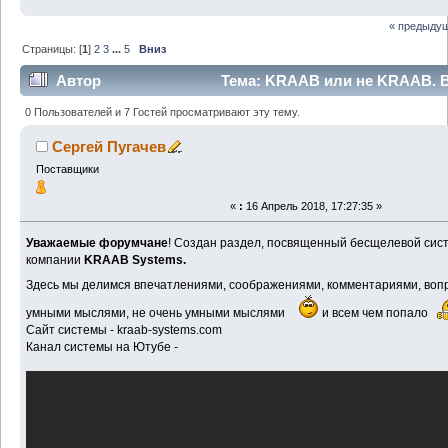
« предыду
Страницы: [
1
]
2
3
...
5
Вниз
Автор
Тема: KRAAB или не KRAAB. В
(Прочитано 320023 раз)
0 Пользователей и 7 Гостей просматривают эту тему.
Сергей Пугачев
Поставщики
«
:
16 Апрель 2018, 17:27:35 »
Уважаемые форумчане
! Создан раздел, посвященный бесщелевой сис
компании
KRAAB Systems.
Здесь мы делимся впечатлениями, соображениями, комментариями, воп
умными мыслями, не очень умными мыслями
и всем чем попало
Сайт системы - kraab-systems.com
Канал системы на Ютубе -