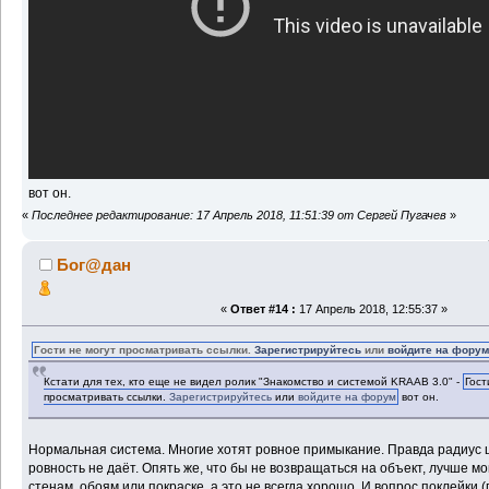
вот он.
«
Последнее редактирование: 17 Апрель 2018, 11:51:39 от Сергей Пугачев
»
Бог@дан
«
Ответ #14 :
17 Апрель 2018, 12:55:37 »
Гости не могут просматривать ссылки.
Зарегистрируйтесь
или
войдите на фору
Кстати для тех, кто еще не видел ролик "Знакомство и системой KRAAB 3.0" -
Гост
просматривать ссылки.
Зарегистрируйтесь
или
войдите на форум
вот он.
Нормальная система. Многие хотят ровное примыкание. Правда радиус
ровность не даёт. Опять же, что бы не возвращаться на объект, лучше м
стенам, обоям или покраске, а это не всегда хорошо. И вопрос поклейки 