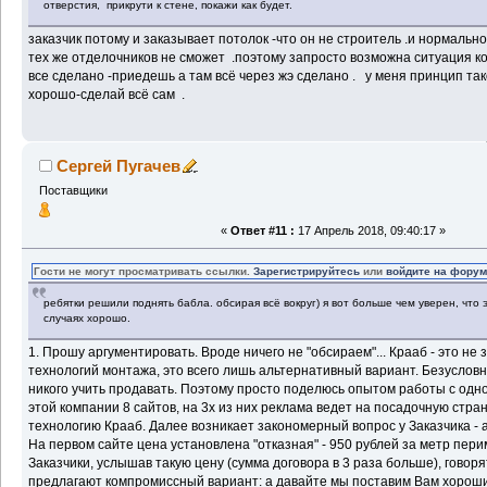
отверстия, прикрути к стене, покажи как будет.
заказчик потому и заказывает потолок -что он не строитель .и нормаль
тех же отделочников не сможет .поэтому запросто возможна ситуация ког
все сделано -приедешь а там всё через жэ сделано . у меня принцип та
хорошо-сделай всё сам .
Сергей Пугачев
Поставщики
«
Ответ #11 :
17 Апрель 2018, 09:40:17 »
Гости не могут просматривать ссылки.
Зарегистрируйтесь
или
войдите на фору
ребятки решили поднять бабла. обсирая всё вокруг) я вот больше чем уверен, что 
случаях хорошо.
1. Прошу аргументировать. Вроде ничего не "обсираем"... Крааб - это н
технологий монтажа, это всего лишь альтернативный вариант. Безусловн
никого учить продавать. Поэтому просто поделюсь опытом работы с одн
этой компании 8 сайтов, на 3х из них реклама ведет на посадочную стр
технологию Крааб. Далее возникает закономерный вопрос у Заказчика - а
На первом сайте цена установлена "отказная" - 950 рублей за метр пер
Заказчики, услышав такую цену (сумма договора в 3 раза больше), говоря
предлагают компромиссный вариант: а давайте мы поставим Вам хоро