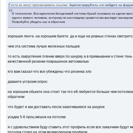
Гости не могут просматривать ссылки.
Зарегистрируйтесь
или
войдите на фору
О технологии. Вся идеология бесщелевой системы Крааб основана на одном прос
одного живого человека, которому по-настоящему нравится как выглядит маскиров
Попробуйте убедить нас в обратном
хорошая лента .на хорошем багете да и еще на ровных стенах смотрит
чем эта система лучше железных пальцев
то есть закругление пленки вверх по шнурку а в примыкании к стене тень
качественной резинки покрашенои автоэмалью
кто вам сказал что все убеждены что резинка зло
даваите устроим опрос
на хорошем обьекте она стоит так что ей любуются больше чем потолко
обратном
что будет и как доставать песок закатившиися за шнурок
усадка 5-6 проц мешок на потолке
я с удовольствием буду ставить этот профиль если все заказчики будут м
потолок стоял на этом великолепном профиле