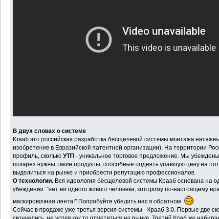
В двух словах о системе
Kraab это российская разработка бесщелевой системы монтажа натяжны
изобретение в Евразийской патентной организации). На территории Росс
профиль, сколько
УТП
- уникальное торговое предложение. Мы убеждены,
позарез нужны такие продукты, способные поднять упавшую цену на по
выделиться на рынке и приобрести репутацию профессионалов.
О технологии.
Вся идеология бесщелевой системы Крааб основана на о
убеждении: "нет ни одного живого человека, которому по-настоящему нр
маскировочная лента!" Попробуйте убедить нас в обратном
Сейчас в продаже уже третья версия системы - Крааб 3.0. Первые две с
скончались, не успев как то отметиться на рынке. Третий Краб же набира