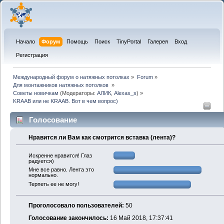
Начало
Форум
Помощь
Поиск
TinyPortal
Галерея
Вход
Регистрация
Международный форум о натяжных потолках
»
Forum
»
Для монтажников натяжных потолков 
»
Советы новичкам
(Модераторы:
АЛИК
,
Alexas_s
) »
KRAAB или не KRAAB. Вот в чем вопрос)
Голосование
Нравится ли Вам как смотрится вставка (лента)?
Искренне нравится! Глаз
радуется)
Мне все равно. Лента это
нормально.
Терпеть ее не могу!
Проголосовало пользователей:
50
Голосование закончилось:
16 Май 2018, 17:37:41