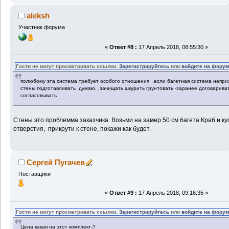
aleksh
Участник форума
«
Ответ #8 :
17 Апрель 2018, 08:55:30 »
Гости не могут просматривать ссылки.
Зарегистрируйтесь
или
войдите на фору
полюбому эта система требует особого отношения .если багетная система неприх
стены подготавливать думаю. ,зачищать шкурить грунтовать -заранее договарива
согласовывать
Стены это проблемма заказчика. Возьми на замер 50 см багета Краб и ку
отверстия, прикрути к стене, покажи как будет.
Сергей Пугачев
Поставщики
«
Ответ #9 :
17 Апрель 2018, 09:16:35 »
Гости не могут просматривать ссылки.
Зарегистрируйтесь
или
войдите на фору
Цена какая на этот комплект-?