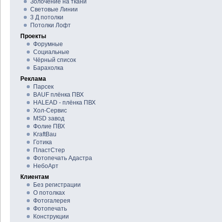
Золочение на ткани
Световые Линии
3 Д потолки
Потолки Лофт
Проекты
Форумные
Социальные
Чёрный список
Барахолка
Реклама
Парсек
BAUF плёнка ПВХ
HALEAD - плёнка ПВХ
Хол-Сервис
MSD завод
Фолие ПВХ
KraftBau
Готика
ПластСтер
Фотопечать Адастра
НебоАрт
Клиентам
Без регистрации
О потолках
Фотогалерея
Фотопечать
Конструкции