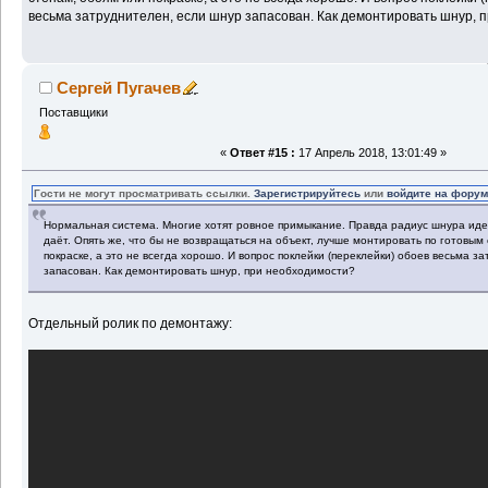
весьма затруднителен, если шнур запасован. Как демонтировать шнур, 
Сергей Пугачев
Поставщики
«
Ответ #15 :
17 Апрель 2018, 13:01:49 »
Гости не могут просматривать ссылки.
Зарегистрируйтесь
или
войдите на фору
Нормальная система. Многие хотят ровное примыкание. Правда радиус шнура ид
даёт. Опять же, что бы не возвращаться на объект, лучше монтировать по готовым
покраске, а это не всегда хорошо. И вопрос поклейки (переклейки) обоев весьма з
запасован. Как демонтировать шнур, при необходимости?
Отдельный ролик по демонтажу: