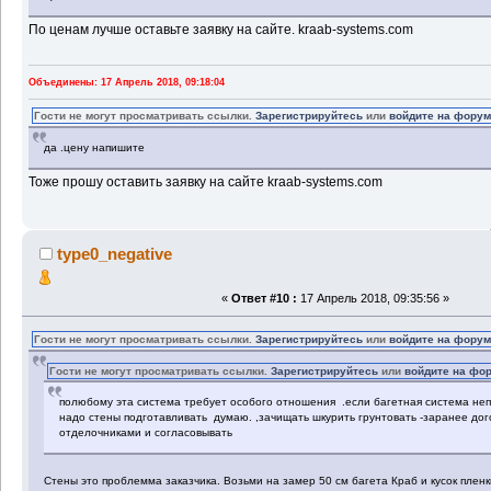
По ценам лучше оставьте заявку на сайте. kraab-systems.com
Объединены: 17 Апрель 2018, 09:18:04
Гости не могут просматривать ссылки.
Зарегистрируйтесь
или
войдите на фору
да .цену напишите
Тоже прошу оставить заявку на сайте kraab-systems.com
type0_negative
«
Ответ #10 :
17 Апрель 2018, 09:35:56 »
Гости не могут просматривать ссылки.
Зарегистрируйтесь
или
войдите на фору
Гости не могут просматривать ссылки.
Зарегистрируйтесь
или
войдите на фо
полюбому эта система требует особого отношения .если багетная система неп
надо стены подготавливать думаю. ,зачищать шкурить грунтовать -заранее дог
отделочниками и согласовывать
Стены это проблемма заказчика. Возьми на замер 50 см багета Краб и кусок пленк