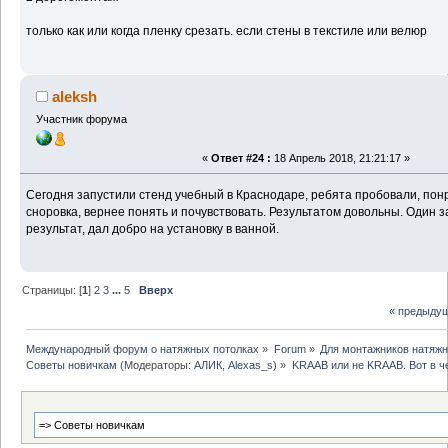
только как или когда пленку срезать. если стены в текстиле или велюр
aleksh
Участник форума
«
Ответ #24 :
18 Апрель 2018, 21:21:17 »
Сегодня запустили стенд учебный в Краснодаре, ребята пробовали, пон
сноровка, вернее понять и почувствовать. Результатом довольны. Один 
результат, дал добро на установку в ванной.
Страницы: [
1
]
2
3
...
5
Вверх
« предыду
Международный форум о натяжных потолках
»
Forum
»
Для монтажников натяжн
Советы новичкам
(Модераторы:
АЛИК
,
Alexas_s
) »
KRAAB или не KRAAB. Вот в ч