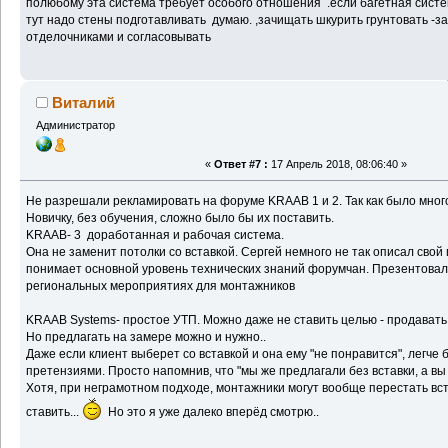
полюбому эта система требует особого отношения .если багетная систе
тут надо стены подготавливать думаю. ,зачищать шкурить грунтовать -з
отделочниками и согласовывать
Виталий
Администратор
«
Ответ #7 :
17 Апрель 2018, 08:06:40 »
Не разрешали рекламировать на форуме KRAAB 1 и 2. Так как было много
Новичку, без обучения, сложно было бы их поставить.
KRAAB- 3 доработанная и рабочая система.
Она не заменит потолки со вставкой. Сергей немного не так описал свой 
понимает основной уровень технических знаний форумчан. Презентовал т
региональных мероприятиях для монтажников
KRAAB Systems- простое УТП. Можно даже не ставить целью - продавать
Но предлагать на замере можно и нужно..
Даже если клиент выберет со вставкой и она ему "не понравится", легче
претензиями. Просто напомнив, что "мы же предлагали без вставки, а в
Хотя, при неграмотном подходе, монтажники могут вообще перестать вс
ставить...
Но это я уже далеко вперёд смотрю..