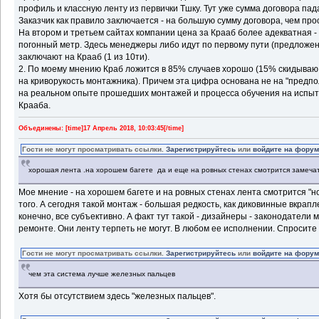
профиль и классную ленту из первички Тшку. Тут уже сумма договора па
Заказчик как правило заключается - на большую сумму договора, чем пр
На втором и третьем сайтах компании цена за Крааб более адекватная - 
погонный метр. Здесь менеджеры либо идут по первому пути (предложен
заключают на Крааб (1 из 10ти).
2. По моему мнению Краб ложится в 85% случаев хорошо (15% скидываю 
на криворукость монтажника). Причем эта цифра основана не на "предпо
на реальном опыте прошедших монтажей и процесса обучения на испы
Крааба.
Объединены: [time]17 Апрель 2018, 10:03:45[/time]
Гости не могут просматривать ссылки.
Зарегистрируйтесь
или
войдите на фору
хорошая лента .на хорошем багете да и еще на ровных стенах смотрится замеча
Мое мнение - на хорошем багете и на ровных стенах лента смотрится "н
того. А сегодня такой монтаж - большая редкость, как диковинные вкрапле
конечно, все субъективно. А факт тут такой - дизайнеры - законодатели 
ремонте. Они ленту терпеть не могут. В любом ее исполнении. Спросите у
Гости не могут просматривать ссылки.
Зарегистрируйтесь
или
войдите на фору
чем эта система лучше железных пальцев
Хотя бы отсутствием здесь "железных пальцев".