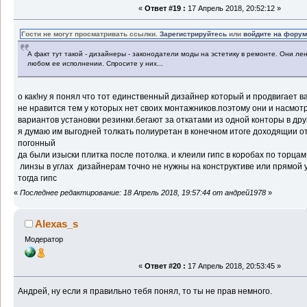
«
Ответ #19 :
17 Апрель 2018, 20:52:12 »
Гости не могут просматривать ссылки.
Зарегистрируйтесь
или
войдите на фору
А факт тут такой - дизайнеры - законодатели моды на эстетику в ремонте. Они лен
любом ее исполнении. Спросите у них...
о как!ну я понял что тот единственный дизайнер который и продвигает в
не нравится тем у которых нет своих монтажников.поэтому они и насмотр
вариантов установки резинки.бегают за откатами из одной конторы в дру
я думаю им выгодней толкать полиуретан в конечном итоге доходящии от
погонный
да были изыски плитка после потолка. и клеили гипс в коробах по торцам
линзы в углах дизайнерам точно не нужны на конструктиве или прямой 
тогда гипс
«
Последнее редактирование: 18 Апрель 2018, 19:57:44 от андрей1978
»
Alexas_s
Модератор
«
Ответ #20 :
17 Апрель 2018, 20:53:45 »
Андрей, ну если я правильно тебя понял, то ты не прав немного.