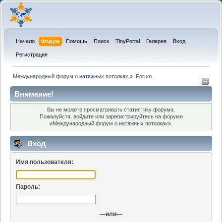
Начало
Форум
Помощь
Поиск
TinyPortal
Галерея
Вход
Регистрация
Международный форум о натяжных потолках
»
Forum
Внимание!
Вы не можете просматривать статистику форума.
Пожалуйста, войдите или
зарегистрируйтесь
на форуме
«Международный форум о натяжных потолках».
Вход
Имя пользователя:
Пароль:
—или—