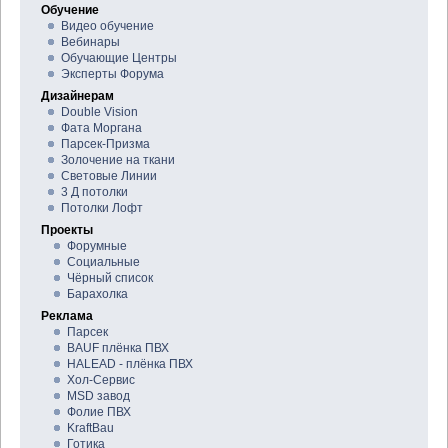
Обучение
Видео обучение
Вебинары
Обучающие Центры
Эксперты Форума
Дизайнерам
Double Vision
Фата Моргана
Парсек-Призма
Золочение на ткани
Световые Линии
3 Д потолки
Потолки Лофт
Проекты
Форумные
Социальные
Чёрный список
Барахолка
Реклама
Парсек
BAUF плёнка ПВХ
HALEAD - плёнка ПВХ
Хол-Сервис
MSD завод
Фолие ПВХ
KraftBau
Готика