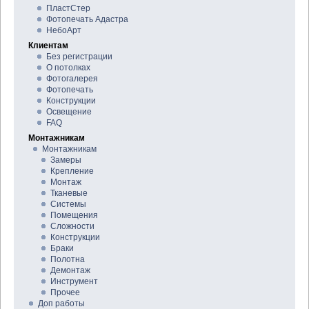
ПластСтер
Фотопечать Адастра
НебоАрт
Клиентам
Без регистрации
О потолках
Фотогалерея
Фотопечать
Конструкции
Освещение
FAQ
Монтажникам
Монтажникам
Замеры
Крепление
Монтаж
Тканевые
Системы
Помещения
Сложности
Конструкции
Браки
Полотна
Демонтаж
Инструмент
Прочее
Доп работы