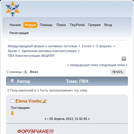
Начало
Форум
Помощь
Поиск
TinyPortal
Галерея
Вход
Регистрация
Международный форум о натяжных потолках
»
Forum
»
О форуме.
»
Архив
»
Удаленная реклама комплектующих
»
ПВХ Комплектующие АКЦИЯ!!!
« предыдущая тема
следующая тема »
Страницы: [
1
]
Вниз
ПЕЧАТЬ
Автор
Тема: ПВХ
Комплектующие АКЦИЯ!!! (Прочитано 6401 раз)
0 Пользователей и 1 Гость просматривают эту тему.
Elena Vnebo
Поставщики
«
:
05 Апрель 2013, 11:42:45 »
ФОРУМЧАНЕ!!!