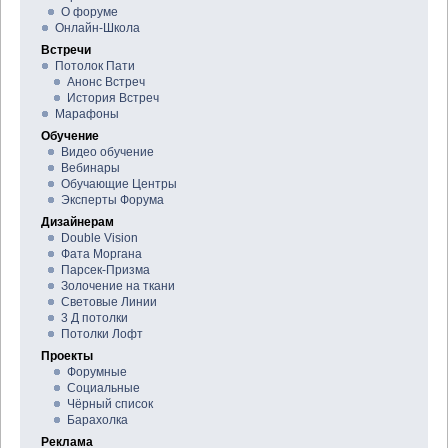
О форуме
Онлайн-Школа
Встречи
Потолок Пати
Анонс Встреч
История Встреч
Марафоны
Обучение
Видео обучение
Вебинары
Обучающие Центры
Эксперты Форума
Дизайнерам
Double Vision
Фата Моргана
Парсек-Призма
Золочение на ткани
Световые Линии
3 Д потолки
Потолки Лофт
Проекты
Форумные
Социальные
Чёрный список
Барахолка
Реклама