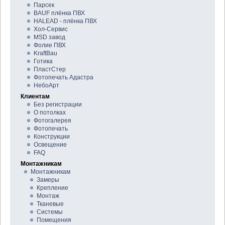
Парсек
BAUF плёнка ПВХ
HALEAD - плёнка ПВХ
Хол-Сервис
MSD завод
Фолие ПВХ
KraftBau
Готика
ПластСтер
Фотопечать Адастра
НебоАрт
Клиентам
Без регистрации
О потолках
Фотогалерея
Фотопечать
Конструкции
Освещение
FAQ
Монтажникам
Монтажникам
Замеры
Крепление
Монтаж
Тканевые
Системы
Помещения