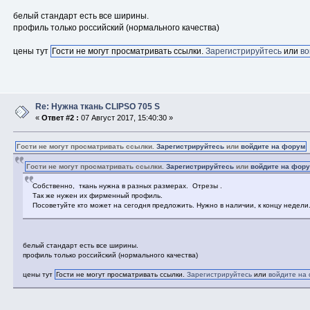
белый стандарт есть все ширины.
профиль только российский (нормального качества)
цены тут
Гости не могут просматривать ссылки.
Зарегистрируйтесь
или
во
Re: Нужна ткань CLIPSO 705 S
«
Ответ #2 :
07 Август 2017, 15:40:30 »
Гости не могут просматривать ссылки.
Зарегистрируйтесь
или
войдите на форум
Гости не могут просматривать ссылки.
Зарегистрируйтесь
или
войдите на фор
Собственно, ткань нужна в разных размерах. Отрезы .
Так же нужен их фирменный профиль.
Посоветуйте кто может на сегодня предложить. Нужно в наличии, к концу недели
белый стандарт есть все ширины.
профиль только российский (нормального качества)
цены тут
Гости не могут просматривать ссылки.
Зарегистрируйтесь
или
войдите на