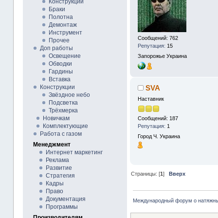
Конструкции
Браки
Полотна
Демонтаж
Инструмент
Сообщений: 762
Прочее
Репутация:
15
Доп работы
Освещение
Запорожье
Украина
Обводки
Гардины
Вставка
SVA
Конструкции
Звёздное небо
Наставник
Подсветка
Трёхмерка
Новичкам
Сообщений: 187
Комплектующие
Репутация:
1
Работа с газом
Город Ч.
Украина
Менеджмент
Интернет маркетинг
Реклама
Развитие
Страницы: [
1
]
Вверх
Стратегия
Кадры
Право
Документация
Международный форум о натяжны
Программы
Производителям