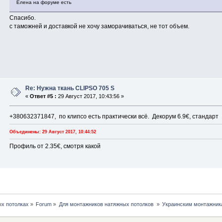
Елена на форуме есть
Спасибо.
с таможней и доставкой не хочу заморачиваться, не тот объем.
Re: Нужна ткань CLIPSO 705 S
«
Ответ #5 :
29 Август 2017, 10:43:56 »
+380632371847, по клипсо есть практически всё. Декорум 6.9€, стандарт
Объединены: 29 Август 2017, 10:44:52
Профиль от 2.35€, смотря какой
х потолках
»
Forum
»
Для монтажников натяжных потолков 
»
Украинским монтажни