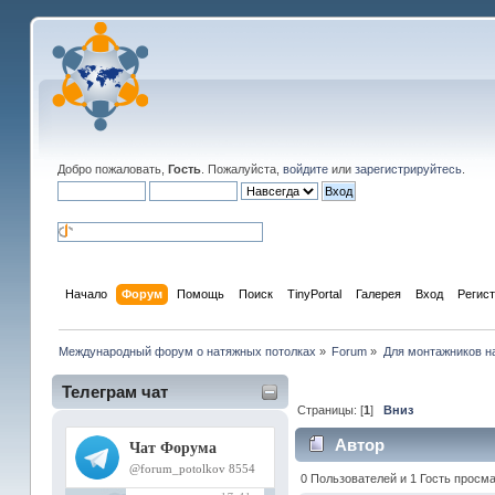
Добро пожаловать,
Гость
. Пожалуйста,
войдите
или
зарегистрируйтесь
.
Начало
Форум
Помощь
Поиск
TinyPortal
Галерея
Вход
Регис
Международный форум о натяжных потолках
»
Forum
»
Для монтажников н
Телеграм чат
Страницы: [
1
]
Вниз
Автор
0 Пользователей и 1 Гость просма