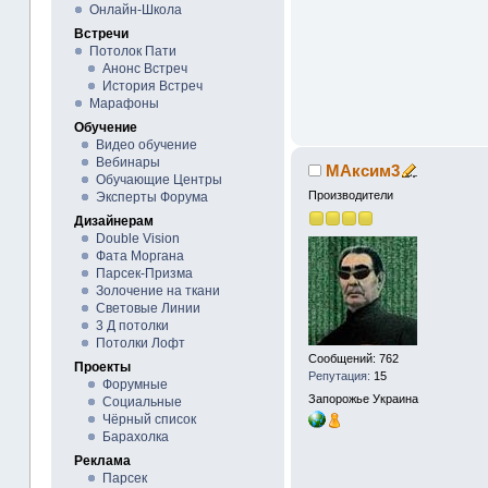
Онлайн-Школа
Встречи
Потолок Пати
Анонс Встреч
История Встреч
Марафоны
Обучение
Видео обучение
Вебинары
МАксим3
Обучающие Центры
Производители
Эксперты Форума
Дизайнерам
Double Vision
Фата Моргана
Парсек-Призма
Золочение на ткани
Световые Линии
3 Д потолки
Потолки Лофт
Сообщений: 762
Проекты
Репутация:
15
Форумные
Запорожье
Украина
Социальные
Чёрный список
Барахолка
Реклама
Парсек