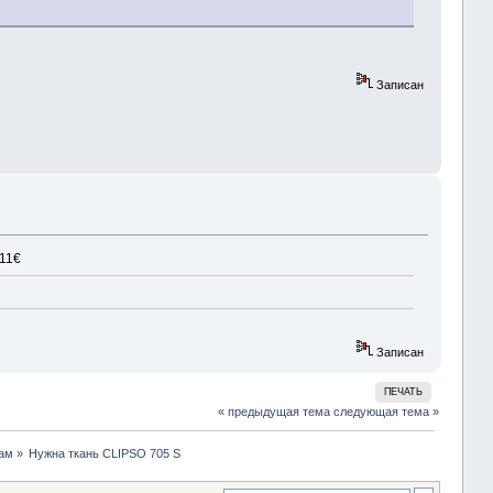
Записан
 11€
Записан
ПЕЧАТЬ
« предыдущая тема
следующая тема »
кам
»
Нужна ткань CLIPSO 705 S