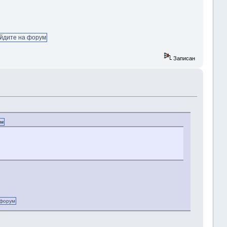
йдите на форум
Записан
ум
.
 форум