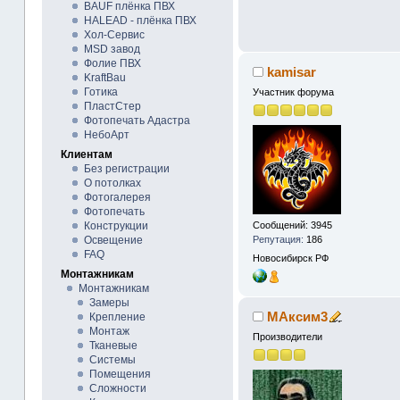
BAUF плёнка ПВХ
HALEAD - плёнка ПВХ
Хол-Сервис
MSD завод
Фолие ПВХ
kamisar
KraftBau
Готика
Участник форума
ПластСтер
Фотопечать Адастра
НебоАрт
Клиентам
Без регистрации
О потолках
Фотогалерея
Фотопечать
Конструкции
Сообщений: 3945
Освещение
Репутация:
186
FAQ
Новосибирск
РФ
Монтажникам
Монтажникам
Замеры
МАксим3
Крепление
Монтаж
Производители
Тканевые
Системы
Помещения
Сложности