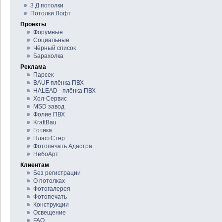
3 Д потолки
Потолки Лофт
Проекты
Форумные
Социальные
Чёрный список
Барахолка
Реклама
Парсек
BAUF плёнка ПВХ
HALEAD - плёнка ПВХ
Хол-Сервис
MSD завод
Фолие ПВХ
KraftBau
Готика
ПластСтер
Фотопечать Адастра
НебоАрт
Клиентам
Без регистрации
О потолках
Фотогалерея
Фотопечать
Конструкции
Освещение
FAQ