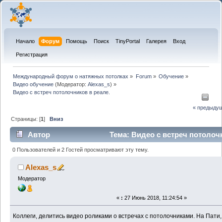
Начало
Форум
Помощь
Поиск
TinyPortal
Галерея
Вход
Регистрация
Международный форум о натяжных потолках
»
Forum
»
Обучение
»
Видео обучение
(Модератор:
Alexas_s
) »
Видео с встреч потолочников в реале. 
« предыду
Страницы: [
1
]
Вниз
Автор
Тема: Видео с встреч потолоч
(Прочитано 10503 раз)
0 Пользователей и 2 Гостей просматривают эту тему.
Alexas_s
Модератор
«
:
27 Июнь 2018, 11:24:54 »
Коллеги, делитись видео роликами о встречах с потолочниками. На Пати,