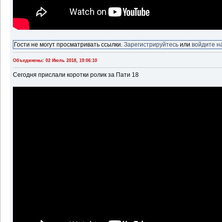
Гости не могут просматривать ссылки.
Зарегистрируйтесь
или
войдите н
Объединены: 02 Июль 2018, 19:06:10
Сегодня прислали коротки ролик за Пати 18