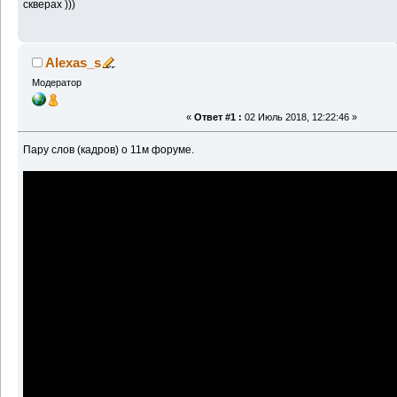
скверах )))
Alexas_s
Модератор
«
Ответ #1 :
02 Июль 2018, 12:22:46 »
Пару слов (кадров) о 11м форуме.