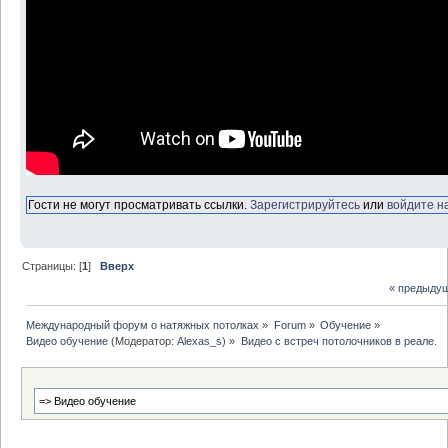
Гости не могут просматривать ссылки.
Зарегистрируйтесь
или
войдите н
Страницы: [
1
]
Вверх
« предыду
Международный форум о натяжных потолках
»
Forum
»
Обучение
»
Видео обучение
(Модератор:
Alexas_s
) »
Видео с встреч потолочников в реале. 