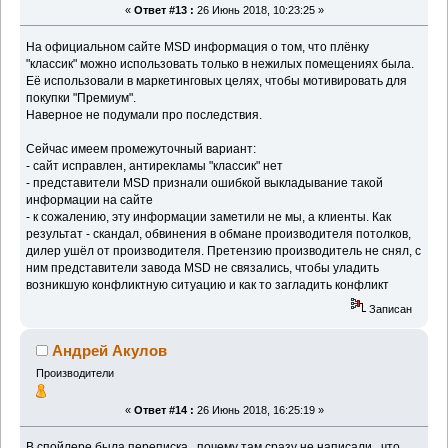
«
Ответ #13 :
26 Июнь 2018, 10:23:25 »
На официальном сайте MSD информация о том, что плёнку
"классик" можно использовать только в нежилых помещениях была.
Её использовали в маркетинговых целях, чтобы мотивировать для
покупки "Премиум".
Наверное не подумали про последствия.
Сейчас имеем промежуточный вариант:
- сайт исправлен, антирекламы "классик" нет
- представители MSD признали ошибкой выкладывание такой
информации на сайте
- к сожалению, эту информации заметили не мы, а клиенты. Как
результат - скандал, обвинения в обмане производителя потолков,
дилер ушёл от производителя. Претензию производитель не снял, с
ним представители завода MSD не связались, чтобы уладить
возникшую конфликтную ситуацию и как то загладить конфликт
Записан
Андрей Акулов
Производители
«
Ответ #14 :
26 Июнь 2018, 16:25:19 »
В спойлере была переписка , почему там сразу не написали , что