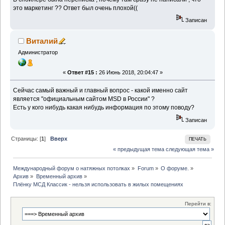
это маркетинг ?? Ответ был очень плохой((
Записан
Виталий
Администратор
«
Ответ #15 :
26 Июнь 2018, 20:04:47 »
Сейчас самый важный и главный вопрос - какой именно сайт
является "официальным сайтом MSD в России" ?
Есть у кого нибудь какая нибудь информация по этому поводу?
Записан
Страницы: [
1
]
Вверх
ПЕЧАТЬ
« предыдущая тема
следующая тема »
Международный форум о натяжных потолках
»
Forum
»
О форуме.
»
Архив
»
Временный архив
»
Плёнку МСД Классик - нельзя использовать в жилых помещениях
Перейти в: