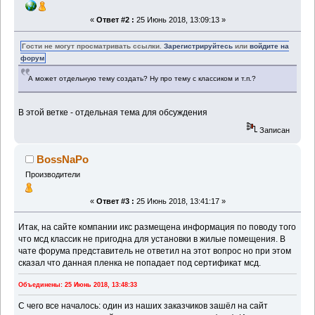
«
Ответ #2 :
25 Июнь 2018, 13:09:13 »
Гости не могут просматривать ссылки.
Зарегистрируйтесь
или
войдите на
форум
А может отдельную тему создать? Ну про тему с классиком и т.п.?
В этой ветке - отдельная тема для обсуждения
Записан
BossNaPo
Производители
«
Ответ #3 :
25 Июнь 2018, 13:41:17 »
Итак, на сайте компании икс размещена информация по поводу того
что мсд классик не пригодна для установки в жилые помещения. В
чате форума представитель не ответил на этот вопрос но при этом
сказал что данная пленка не попадает под сертификат мсд.
Объединены: 25 Июнь 2018, 13:48:33
С чего все началось: один из наших заказчиков зашёл на сайт