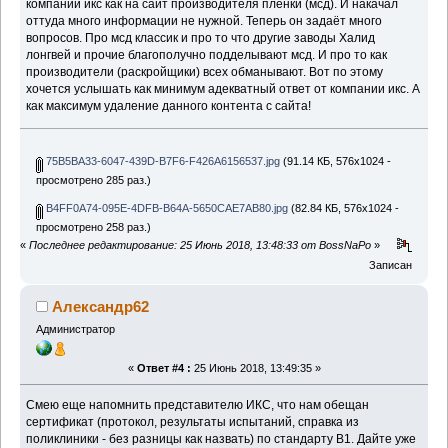
компании икс как на сайт производителя пленки (мсд). И накачал
оттуда много информации не нужной. Теперь он задаёт много
вопросов. Про мсд классик и про то что другие заводы Халид
лонгвей и прочие благополучно подделывают мсд. И про то как
производители (раскройщики) всех обманывают. Вот по этому
хочется услышать как минимум адекватный ответ от компании икс. А
как максимум удаление данного контента с сайта!
75B5BA33-6047-439D-B7F6-F426A6156537.jpg
(91.14 КБ, 576x1024 -
просмотрено 285 раз.)
B4FF0A74-095E-4DFB-B64A-5650CAE7AB80.jpg
(82.84 КБ, 576x1024 -
просмотрено 258 раз.)
«
Последнее редактирование: 25 Июнь 2018, 13:48:33 от BossNaPo
»
Записан
Александр62
Администратор
«
Ответ #4 :
25 Июнь 2018, 13:49:35 »
Смею еще напомнить представителю ИКС, что нам обещан
сертификат (протокол, результаты испытаний, справка из
поликлиники - без разницы как назвать) по стандарту В1. Дайте уже