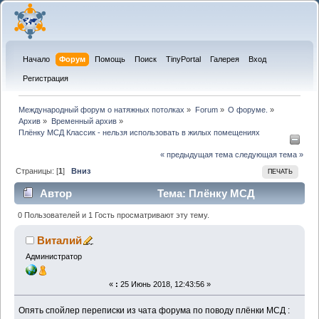
Начало
Форум
Помощь
Поиск
TinyPortal
Галерея
Вход
Регистрация
Международный форум о натяжных потолках
»
Forum
»
О форуме.
»
Архив
»
Временный архив
»
Плёнку МСД Классик - нельзя использовать в жилых помещениях
« предыдущая тема
следующая тема »
Страницы: [
1
]
Вниз
ПЕЧАТЬ
Автор
Тема: Плёнку МСД
Классик - нельзя использовать в жилых
0 Пользователей и 1 Гость просматривают эту тему.
помещениях (Прочитано 19326 раз)
Виталий
Администратор
«
:
25 Июнь 2018, 12:43:56 »
Опять спойлер переписки из чата форума по поводу плёнки МСД :