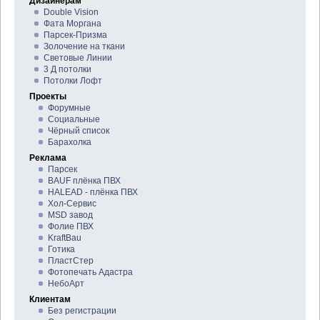
Дизайнерам
Double Vision
Фата Моргана
Парсек-Призма
Золочение на ткани
Световые Линии
3 Д потолки
Потолки Лофт
Проекты
Форумные
Социальные
Чёрный список
Барахолка
Реклама
Парсек
BAUF плёнка ПВХ
HALEAD - плёнка ПВХ
Хол-Сервис
MSD завод
Фолие ПВХ
KraftBau
Готика
ПластСтер
Фотопечать Адастра
НебоАрт
Клиентам
Без регистрации