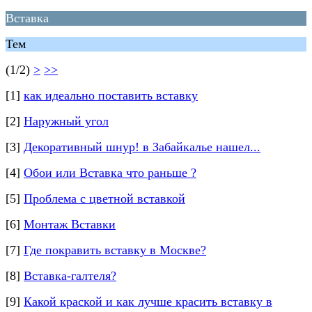
Вставка
Тем
(1/2)
>
>>
[1]
как идеально поставить вставку
[2]
Наружный угол
[3]
Декоративный шнур! в Забайкалье нашел...
[4]
Обои или Вставка что раньше ?
[5]
Проблема с цветной вставкой
[6]
Монтаж Вставки
[7]
Где покравить вставку в Москве?
[8]
Вставка-галтеля?
[9]
Какой краской и как лучше красить вставку в