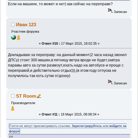
Если на машине, то может и нет) как сейчас на переправе?
Записан
Иван 123
Участник форума
«
Ответ #10 :
17 Март 2015, 18:02:35 »
Докладываю за переправу: на данный момент(2 часа назад звонил
ДПСу) стоит 300 машин,в пятницу ветра вроде не будет,завтра
парамы авто за сутки развезут,ехать надо на автобусе-и проще с
переправой,и действительно отдых))),(в этом году отпуска не
получилось-так хоть сутки отдохну)
Записан
ST Room
Производители
«
Ответ #11 :
18 Март 2015, 08:08:34 »
Гости не могут просматривать ссылки.
Зарегистрируйтесь
или
войдите на
форум