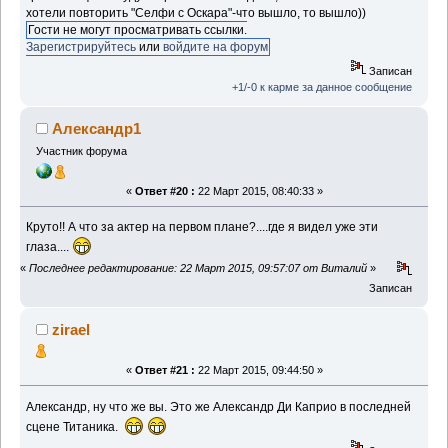
хотели повторить "Селфи с Оскара"-что вышло, то вышло))
Гости не могут просматривать ссылки.
Зарегистрируйтесь
или
войдите на форум
Записан
+1/-0 к карме за данное сообщение
Александр1
Участник форума
«
Ответ #20 :
22 Март 2015, 08:40:33 »
Круто!! А что за актер на первом плане?....где я видел уже эти
глаза....
«
Последнее редактирование: 22 Март 2015, 09:57:07 от Виталий
»
Записан
zirael
«
Ответ #21 :
22 Март 2015, 09:44:50 »
Александр, ну что же вы. Это же Александр Ди Каприо в последней
сцене Титаника.