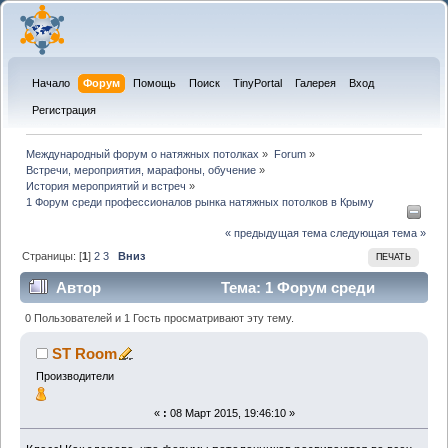
Начало
Форум
Помощь
Поиск
TinyPortal
Галерея
Вход
Регистрация
Международный форум о натяжных потолках
»
Forum
»
Встречи, мероприятия, марафоны, обучение
»
История мероприятий и встреч
»
1 Форум среди профессионалов рынка натяжных потолков в Крыму
« предыдущая тема
следующая тема »
Страницы: [
1
]
2
3
Вниз
ПЕЧАТЬ
Автор
Тема: 1 Форум среди
профессионалов рынка натяжных потолков в
0 Пользователей и 1 Гость просматривают эту тему.
Крыму (Прочитано 42450 раз)
ST Room
Производители
«
:
08 Март 2015, 19:46:10 »