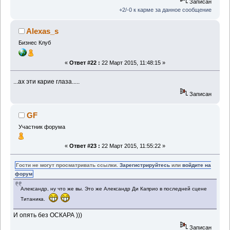
Записан
+2/-0 к карме за данное сообщение
Alexas_s
Бизнес Клуб
«
Ответ #22 :
22 Март 2015, 11:48:15 »
...ах эти карие глаза.....
Записан
GF
Участник форума
«
Ответ #23 :
22 Март 2015, 11:55:22 »
Гости не могут просматривать ссылки.
Зарегистрируйтесь
или
войдите на
форум
Александр, ну что же вы. Это же Александр Ди Каприо в последней сцене
Титаника.
И опять без ОСКАРА )))
Записан