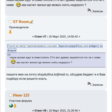
наши казаки едут в севастополь 17го вот думаю зацепитсся что ли с
ними
как насчет жилья где можно снять недорого ?
Записан
ST Room
Производители
«
Ответ #7 :
16 Март 2015, 14:56:42 »
Гости не могут просматривать ссылки.
Зарегистрируйтесь
или
войдите на
форум
наши казаки едут в севастополь 17го вот думаю зацепитсся что ли с ними
как насчет жилья где можно снять недорого ?
пишите мне на почту shaydullina.tv@mail.ru, обсудим бюджет и я Вам
подберу если решите ехать.
Записан
Иван 123
Участник форума
«
Ответ #8 :
16 Март 2015, 21:28:46 »