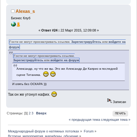
Alexas_s
Бизнес Клуб
«
Ответ #24 :
22 Март 2015, 12:09:08 »
Гости не могут просматривать ссылки.
Зарегистрируйтесь
или
войдите на
форум
Гости не могут просматривать ссылки.
Зарегистрируйтесь
или
войдите на форум
Александр, ну что же вы. Это же Александр Ди Каприо в последней
сцене Титаника.
И опять без ОСКАРА )))
Так он же утонул нафих.
Записан
Страницы: [
1
]
2
3
Вверх
ПЕЧАТЬ
« предыдущая тема
следующая тема »
Международный форум о натяжных потолках
»
Forum
»
Встречи, мероприятия, марафоны, обучение
»