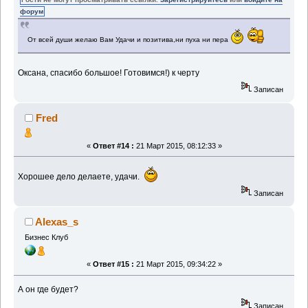
форум
От всей души желаю Вам Удачи и позитива,ни пуха ни пера
Оксана, спасибо большое! Готовимся!) к черту
Записан
Fred
«
Ответ #14 :
21 Март 2015, 08:12:33 »
Хорошее дело делаете, удачи.
Записан
Alexas_s
Бизнес Клуб
«
Ответ #15 :
21 Март 2015, 09:34:22 »
А он где будет?
Записан