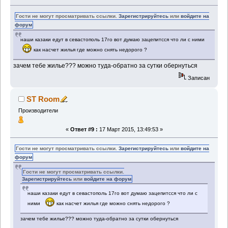
Гости не могут просматривать ссылки.
Зарегистрируйтесь
или
войдите на
форум
наши казаки едут в севастополь 17го вот думаю зацепитсся что ли с ними
как насчет жилья где можно снять недорого ?
зачем тебе жилье??? можно туда-обратно за сутки обернуться
Записан
ST Room
Производители
«
Ответ #9 :
17 Март 2015, 13:49:53 »
Гости не могут просматривать ссылки.
Зарегистрируйтесь
или
войдите на
форум
Гости не могут просматривать ссылки.
Зарегистрируйтесь
или
войдите на форум
наши казаки едут в севастополь 17го вот думаю зацепитсся что ли с
ними
как насчет жилья где можно снять недорого ?
зачем тебе жилье??? можно туда-обратно за сутки обернуться