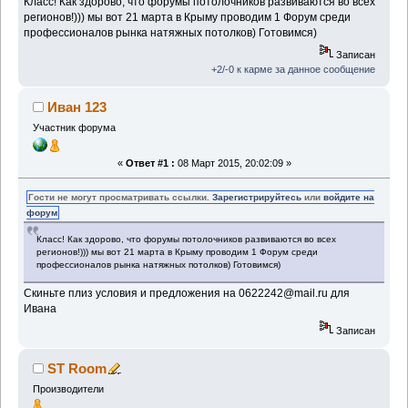
Класс! Как здорово, что форумы потолочников развиваются во всех
регионов!))) мы вот 21 марта в Крыму проводим 1 Форум среди
профессионалов рынка натяжных потолков) Готовимся)
Записан
+2/-0 к карме за данное сообщение
Иван 123
Участник форума
«
Ответ #1 :
08 Март 2015, 20:02:09 »
Гости не могут просматривать ссылки.
Зарегистрируйтесь
или
войдите на
форум
Класс! Как здорово, что форумы потолочников развиваются во всех
регионов!))) мы вот 21 марта в Крыму проводим 1 Форум среди
профессионалов рынка натяжных потолков) Готовимся)
Скиньте плиз условия и предложения на 0622242@mail.ru для
Ивана
Записан
ST Room
Производители