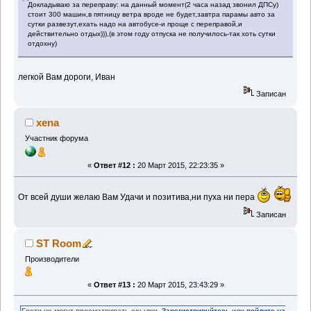
Докладываю за переправу: на данный момент(2 часа назад звонил ДПСу)
стоит 300 машин,в пятницу ветра вроде не будет,завтра парамы авто за
сутки развезут,ехать надо на автобусе-и проще с переправой,и
действительно отдых))),(в этом году отпуска не получилось-так хоть сутки
отдохну)
легкой Вам дороги, Иван
Записан
xena
Участник форума
«
Ответ #12 :
20 Март 2015, 22:23:35 »
От всей души желаю Вам Удачи и позитива,ни пуха ни пера
Записан
ST Room
Производители
«
Ответ #13 :
20 Март 2015, 23:43:29 »
Гости не могут просматривать ссылки.
Зарегистрируйтесь
или
войдите на