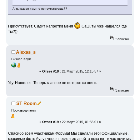
А ты разве там не присутствуешь??
Присутствует. Сидит напротив меня
Саш, ты уже нашелся где
ты?))
Записан
Alexas_s
Бизнес Клуб
«
Ответ #18 :
21 Март 2015, 12:15:57 »
Угу. Нашелся. Теперь главное не потерятся опять...
Записан
ST Room
Производители
«
Ответ #19 :
22 Март 2015, 01:56:01 »
Спасибо всем участникам Форума! Мы сделали это! Официальные,
красивые фото будут через несколько дней, а пока вот-в час ночи мы