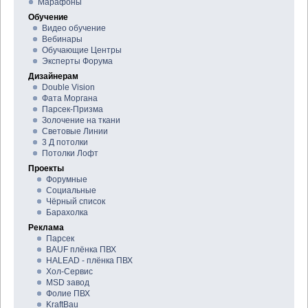
Марафоны
Обучение
Видео обучение
Вебинары
Обучающие Центры
Эксперты Форума
Дизайнерам
Double Vision
Фата Моргана
Парсек-Призма
Золочение на ткани
Световые Линии
3 Д потолки
Потолки Лофт
Проекты
Форумные
Социальные
Чёрный список
Барахолка
Реклама
Парсек
BAUF плёнка ПВХ
HALEAD - плёнка ПВХ
Хол-Сервис
MSD завод
Фолие ПВХ
KraftBau