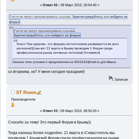
«
Ответ #2 :
08 Март 2015, 20:54:40 »
Гости не могут просматривать ссылки.
Зарегистрируйтесь
или
войдите на
форум
Гости не могут просматривать ссылки.
Зарегистрируйтесь
или
войдите на форум
Класс! Как здорово, что форумы потолочников развиваются во всех
регионов!))) мы вот 21 марта в Крыму проводим 1 Форум среди
профессионалов рынка натяжных потолков) Готовимся)
Скиньте плиз условия и предложения на 0622242@mail.ru для Ивана
со вторника, ок? У меня сегодня праздник!)
Записан
ST Room
Производители
«
Ответ #3 :
09 Март 2015, 08:50:20 »
Спасибо за тему! Это первый Форум в Крыму))
Тогда напишу более подробно. 21 марта в г.Севастополь мы
проведем 1 Крымский Форум среди профессионалов на рынке