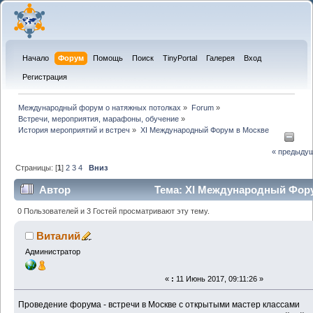
Начало
Форум
Помощь
Поиск
TinyPortal
Галерея
Вход
Регистрация
Международный форум о натяжных потолках
»
Forum
»
Встречи, мероприятия, марафоны, обучение
»
История мероприятий и встреч
»
XI Международный Форум в Москве
« предыду
Страницы: [
1
]
2
3
4
Вниз
Автор
Тема: XI Международный Фор
(Прочитано 63895 раз)
0 Пользователей и 3 Гостей просматривают эту тему.
Виталий
Администратор
«
:
11 Июнь 2017, 09:11:26 »
Проведение форума - встречи в Москве с открытыми мастер классами