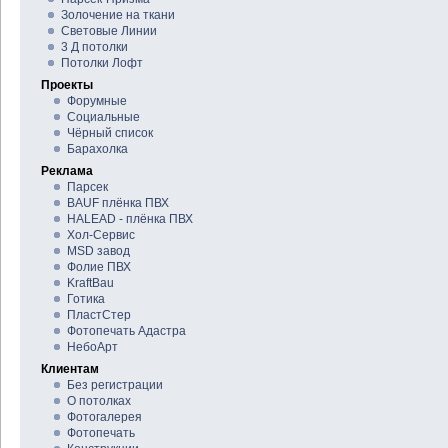
Золочение на ткани
Световые Линии
3 Д потолки
Потолки Лофт
Проекты
Форумные
Социальные
Чёрный список
Барахолка
Реклама
Парсек
BAUF плёнка ПВХ
HALEAD - плёнка ПВХ
Хол-Сервис
MSD завод
Фолие ПВХ
KraftBau
Готика
ПластСтер
Фотопечать Адастра
НебоАрт
Клиентам
Без регистрации
О потолках
Фотогалерея
Фотопечать