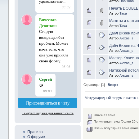
Автор
DonHuan
Печать DOUBLE 
Автор
Tasa
Макеты и карти
Автор
Tasa
Дабл Вижен при
Автор
Alexas_s
Дабл Вижен на Ч
Автор
Alexas_s
Мастер Класс на
Автор
Alexas_s
Натяжной потоло
Автор
Alexas_s
Страницы: [
1
]
Вверх
Международный форум о натяжны
Обычная тема
Популярная тема (более 20 о
Очень популярная тема (боле
Правила
О форуме