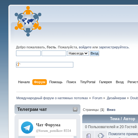
Добро пожаловать,
Гость
. Пожалуйста,
войдите
или
зарегистрируйтесь
.
Начало
Форум
Помощь
Поиск
TinyPortal
Галерея
Вход
Регис
Международный форум о натяжных потолках
»
Forum
»
Дизайнерам
»
Doub
Телеграм чат
Страницы: [
1
]
Вниз
Тема
/
Автор
0 Пользователей и 20 Гостей
Помогите пример