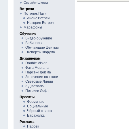
Онлайн-Школа
Встречи
Потолок Пати
Анонс Встреч
История Встреч
Марафоны
Обучение
Видео обучение
Вебинары
Обучающие Центры
Эксперты Форума
Дизайнерам
Double Vision
Фата Моргана
Парсек-Призма
Золочение на ткани
Световые Линии
3 Д потолки
Потолки Лофт
Проекты
Форумные
Социальные
Чёрный список
Барахолка
Реклама
Парсек