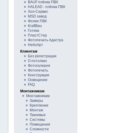
BAUF плёнка ПВХ
HALEAD - плёнка ПВХ
Хол-Сервис
MSD завод
Фолие ПВХ
KraftBau
Готика
ПластСтер
Фотопечать Адастра
НебоАрт
Клиентам
Без регистрации
О потолках
Фотогалерея
Фотопечать
Конструкции
Освещение
FAQ
Монтажникам
Монтажникам
Замеры
Крепление
Монтаж
Тканевые
Системы
Помещения
Сложности