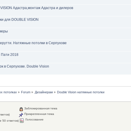
VISION Адастра,монтаж Адастра и дилеров
нки для DOUBLE VISION
меры
ерутти. Натяжные потолки в Серпухове
 Пати 2018
к в Серпухове. Double Vision
х потолках
»
Forum
»
Дизайнерам
»
Double Vision натяжные потолки
Заблокированная тема
Прикрепленная тема
тветов)
Голосование
е 50 ответов)